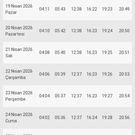
19 Nisan 2026
04:11
05:43
12:38
16:22
19:23
20:49
Pazar
20 Nisan 2026
04:10
05:42
12:38
16:23
19:24
20:50
Pazartesi
21 Nisan 2026
04:08
05:40
12:38
16:23
19:25
20:51
Salı
22 Nisan 2026
04:06
05:39
12:37
16:23
19:26
20:53
Çarşamba
23 Nisan 2026
04:04
05:37
12:37
16:23
19:27
20:54
Perşembe
24 Nisan 2026
04:02
05:36
12:37
16:24
19:28
20:56
Cuma