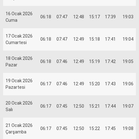
16 Ocak 2026
06:18
07:47
12:48
15:17
17:39
19:03
Cuma
17 Ocak 2026
06:18
07:47
12:49
15:18
17:41
19:04
Cumartesi
18 Ocak 2026
06:18
07:46
12:49
15:19
17:42
19:05
Pazar
19 Ocak 2026
06:17
07:46
12:49
15:20
17:43
19:06
Pazartesi
20 Ocak 2026
06:17
07:45
12:50
15:21
17:44
19:07
Salı
21 Ocak 2026
06:17
07:45
12:50
15:22
17:45
19:08
Çarşamba