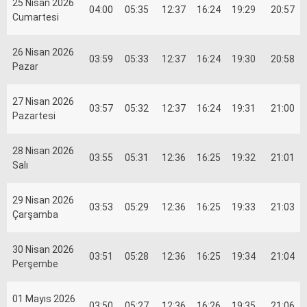
25 Nisan 2026
04:00
05:35
12:37
16:24
19:29
20:57
Cumartesi
26 Nisan 2026
03:59
05:33
12:37
16:24
19:30
20:58
Pazar
27 Nisan 2026
03:57
05:32
12:37
16:24
19:31
21:00
Pazartesi
28 Nisan 2026
03:55
05:31
12:36
16:25
19:32
21:01
Salı
29 Nisan 2026
03:53
05:29
12:36
16:25
19:33
21:03
Çarşamba
30 Nisan 2026
03:51
05:28
12:36
16:25
19:34
21:04
Perşembe
01 Mayıs 2026
03:50
05:27
12:36
16:26
19:35
21:06