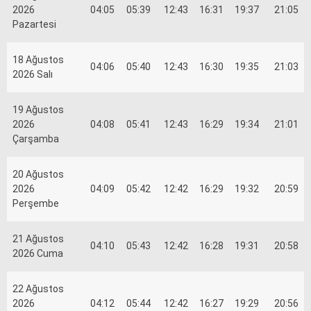
2026
04:05
05:39
12:43
16:31
19:37
21:05
Pazartesi
18 Ağustos
04:06
05:40
12:43
16:30
19:35
21:03
2026 Salı
19 Ağustos
2026
04:08
05:41
12:43
16:29
19:34
21:01
Çarşamba
20 Ağustos
2026
04:09
05:42
12:42
16:29
19:32
20:59
Perşembe
21 Ağustos
04:10
05:43
12:42
16:28
19:31
20:58
2026 Cuma
22 Ağustos
2026
04:12
05:44
12:42
16:27
19:29
20:56