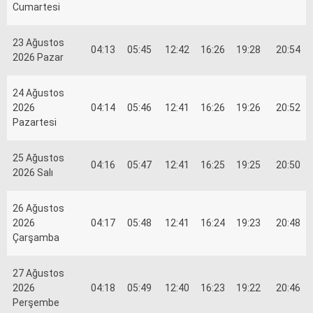
Cumartesi
23 Ağustos
04:13
05:45
12:42
16:26
19:28
20:54
2026 Pazar
24 Ağustos
2026
04:14
05:46
12:41
16:26
19:26
20:52
Pazartesi
25 Ağustos
04:16
05:47
12:41
16:25
19:25
20:50
2026 Salı
26 Ağustos
2026
04:17
05:48
12:41
16:24
19:23
20:48
Çarşamba
27 Ağustos
2026
04:18
05:49
12:40
16:23
19:22
20:46
Perşembe