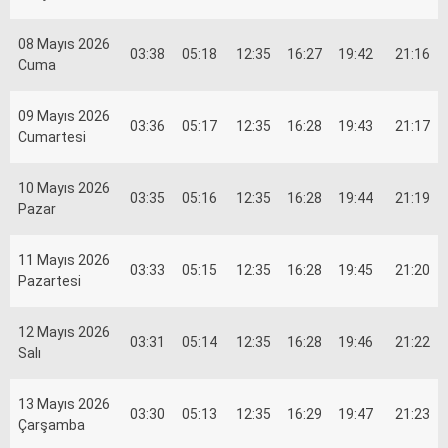
08 Mayıs 2026
03:38
05:18
12:35
16:27
19:42
21:16
Cuma
09 Mayıs 2026
03:36
05:17
12:35
16:28
19:43
21:17
Cumartesi
10 Mayıs 2026
03:35
05:16
12:35
16:28
19:44
21:19
Pazar
11 Mayıs 2026
03:33
05:15
12:35
16:28
19:45
21:20
Pazartesi
12 Mayıs 2026
03:31
05:14
12:35
16:28
19:46
21:22
Salı
13 Mayıs 2026
03:30
05:13
12:35
16:29
19:47
21:23
Çarşamba