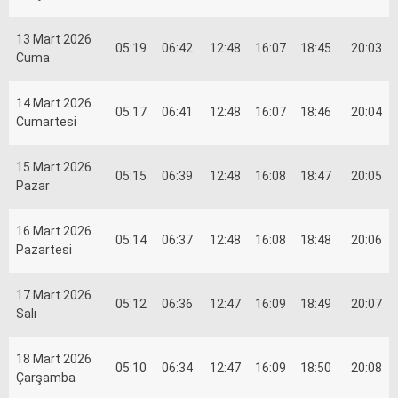
13 Mart 2026
05:19
06:42
12:48
16:07
18:45
20:03
Cuma
14 Mart 2026
05:17
06:41
12:48
16:07
18:46
20:04
Cumartesi
15 Mart 2026
05:15
06:39
12:48
16:08
18:47
20:05
Pazar
16 Mart 2026
05:14
06:37
12:48
16:08
18:48
20:06
Pazartesi
17 Mart 2026
05:12
06:36
12:47
16:09
18:49
20:07
Salı
18 Mart 2026
05:10
06:34
12:47
16:09
18:50
20:08
Çarşamba