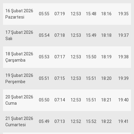
16 Şubat 2026
05:55
07:19
12:53
15:48
18:16
19:35
Pazartesi
17 Şubat 2026
05:54
07:18
12:53
15:49
18:18
19:37
Salı
18 Şubat 2026
05:53
07:17
12:53
15:50
18:19
19:38
Çarşamba
19 Şubat 2026
05:51
07:15
12:53
15:51
18:20
19:39
Perşembe
20 Şubat 2026
05:50
07:14
12:53
15:51
18:21
19:40
Cuma
21 Şubat 2026
05:49
07:13
12:52
15:52
18:22
19:41
Cumartesi