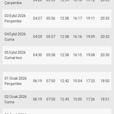
04:26
05:55
12:39
16:18
19:12
20:35
Çarşamba
03 Eylül 2026
04:27
05:56
12:38
16:17
19:11
20:33
Perşembe
04 Eylül 2026
04:29
05:57
12:38
16:16
19:09
20:32
Cuma
05 Eylül 2026
04:30
05:58
12:38
16:15
19:08
20:30
Cumartesi
01 Ocak 2026
06:19
07:50
12:42
15:04
17:25
18:50
Perşembe
02 Ocak 2026
06:19
07:50
12:43
15:05
17:26
18:51
Cuma