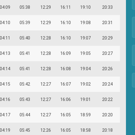
04:09
05:38
12:29
16:11
19:10
20:33
04:10
05:39
12:29
16:10
19:08
20:31
04:11
05:40
12:28
16:10
19:07
20:29
04:13
05:41
12:28
16:09
19:05
20:27
04:14
05:41
12:28
16:08
19:04
20:26
04:15
05:42
12:27
16:07
19:02
20:24
04:16
05:43
12:27
16:06
19:01
20:22
04:17
05:44
12:27
16:05
18:59
20:20
04:19
05:45
12:26
16:05
18:58
20:18