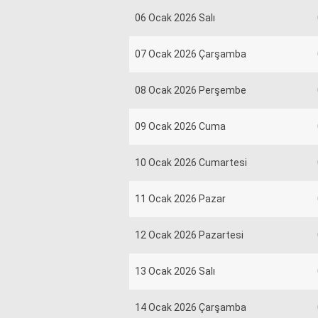
06 Ocak 2026 Salı
07 Ocak 2026 Çarşamba
08 Ocak 2026 Perşembe
09 Ocak 2026 Cuma
10 Ocak 2026 Cumartesi
11 Ocak 2026 Pazar
12 Ocak 2026 Pazartesi
13 Ocak 2026 Salı
14 Ocak 2026 Çarşamba