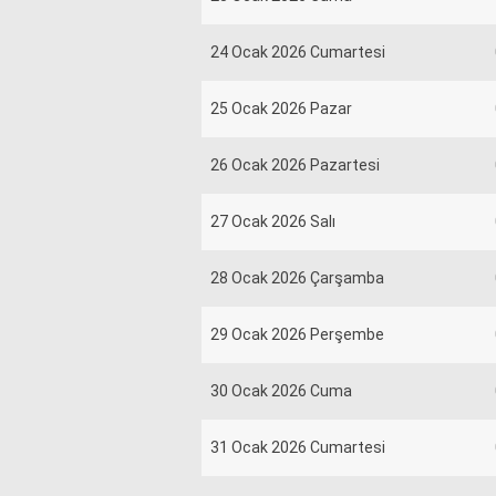
24 Ocak 2026 Cumartesi
25 Ocak 2026 Pazar
26 Ocak 2026 Pazartesi
27 Ocak 2026 Salı
28 Ocak 2026 Çarşamba
29 Ocak 2026 Perşembe
30 Ocak 2026 Cuma
31 Ocak 2026 Cumartesi