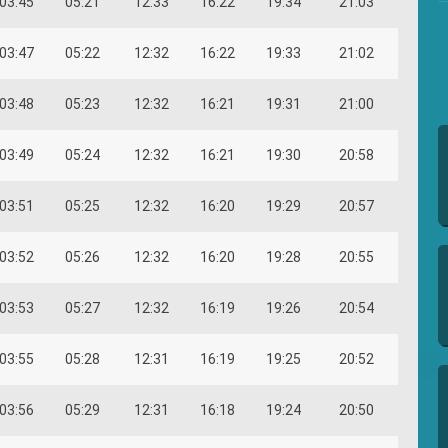
03:45
05:21
12:33
16:22
19:34
21:03
03:47
05:22
12:32
16:22
19:33
21:02
03:48
05:23
12:32
16:21
19:31
21:00
03:49
05:24
12:32
16:21
19:30
20:58
03:51
05:25
12:32
16:20
19:29
20:57
03:52
05:26
12:32
16:20
19:28
20:55
03:53
05:27
12:32
16:19
19:26
20:54
03:55
05:28
12:31
16:19
19:25
20:52
03:56
05:29
12:31
16:18
19:24
20:50