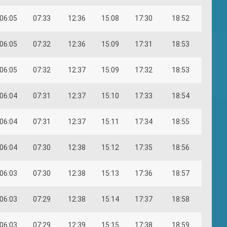
06:05
07:33
12:36
15:08
17:30
18:52
06:05
07:32
12:36
15:09
17:31
18:53
06:05
07:32
12:37
15:09
17:32
18:53
06:04
07:31
12:37
15:10
17:33
18:54
06:04
07:31
12:37
15:11
17:34
18:55
06:04
07:30
12:38
15:12
17:35
18:56
06:03
07:30
12:38
15:13
17:36
18:57
06:03
07:29
12:38
15:14
17:37
18:58
06:03
07:29
12:39
15:15
17:38
18:59