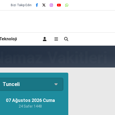
Bizi Takip Edin
Teknoloji
Tunceli
07 Ağustos 2026 Cuma
24 Safer 1448