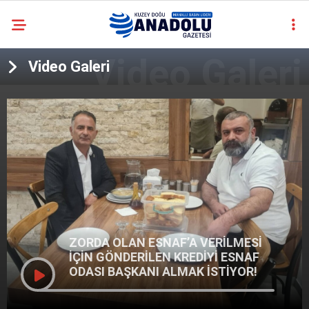
casino
Video Galeri
siteleri
deneme
bonusu
veren
siteler
deneme
bonusu
veren
siteler
2025
deneme
bonusu
ZORDA OLAN ESNAF’A VERİLMESİ
veren
İÇİN GÖNDERİLEN KREDİYİ ESNAF
siteler
ODASI BAŞKANI ALMAK İSTİYOR!
deneme
bonusu
veren