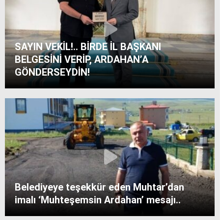
SAYIN VEKİL!.. BİRDE İL BAŞKANI
BELGESİNİ VERİP, ARDAHAN’A
GÖNDERSEYDİN!
Belediyeye teşekkür eden Muhtar’dan
imalı ‘Muhteşemsin Ardahan’ mesajı..