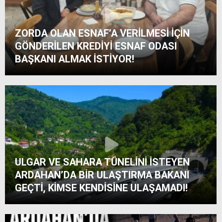
CHP’yi terk edenler sınıra dayandı!
ZORDA OLAN ESNAF’A VERİLMESİ İÇİN
GÖNDERİLEN KREDİYİ ESNAF ODASI
BAŞKANI ALMAK İSTİYOR!
BAĞIMSIZ ÇAMLIYURT’TAN, DEM’Lİ
KOÇYİĞİT’E TAM DESTEK!
SAYIN VEKİL!.. BİRDE İL BAŞKANI BELGESİNİ
VERİP, ARDAHAN’A GÖNDERSEYDİN!
ULGAR VE SAHARA TÜNELİNİ İSTEYEN
ARDAHAN’DA BİR ULAŞTIRMA BAKANI
GEÇTİ, KİMSE KENDİSİNE ULAŞAMADI!
Belediyeye teşekkür eden Muhtar’dan
imalı ‘Muhteşemsin Ardahan’ mesajı..