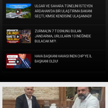
siteler
ULGAR VE SAHARA TÜNELİNİ İSTEYEN
2025
ARDAHAN’DA BİR ULAŞTIRMA BAKANI
deneme
GEÇTİ, KİMSE KENDİSİNE ULAŞAMADI!
bonusu
veren
siteler
ZURMAL’IN 7 TOSNUNU BULAN
editorbet
JANDARMA, URLULARIN 13 İNEĞİNİDE
giriş
BULACAK MI?!.
HAVA BAŞKANI HAVASI İNEN CHP’YE İL
BAŞKANI OLDU!
TANKLARIN BİLE GİTMEKTEN ZORLANDIĞI
GÜLLER AÇMAYAN ARDAHAN
YOLLARINDAN İŞE GİDİP, GELEN KOMUTAN
EMEKLİYE GİTTİ!