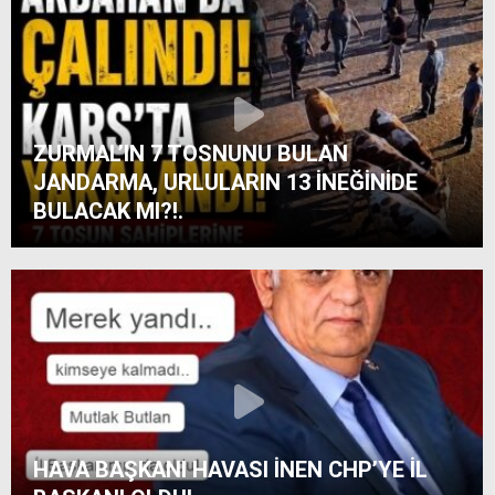
ARDAHAN HANAKLI TOGAY ÇOBAN HER AN
İBB BAŞKANI OLACAK GİBİ!
ZURMAL’IN 7 TOSNUNU BULAN
JANDARMA, URLULARIN 13 İNEĞİNİDE
BULACAK MI?!.
HAVA BAŞKANI HAVASI İNEN CHP’YE İL