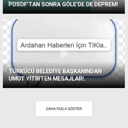
POSOF’TAN SONRA GÖLE’DE DE DEPREM!
TÜRKÜCÜ BELEDİYE BAŞKANINDAN
UMUT YİTİRTEN MESAJLAR!.
DAHA FAZLA GÖSTER