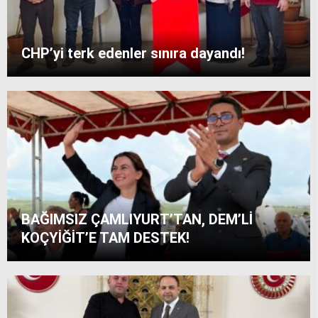
CHP’yi terk edenler sınıra dayandı!
BAĞIMSIZ ÇAMLIYURT’TAN, DEM’Lİ
KOÇYİĞİT’E TAM DESTEK!