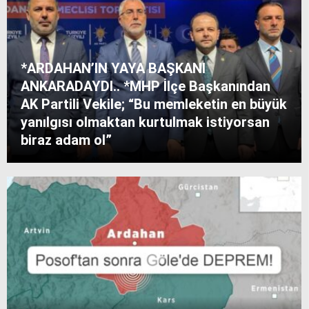
*ARDAHAN’IN YAYA BAŞKANI
ANKARADAYDI.. *MHP İlçe Başkanından
AK Partili Vekile; “Bu memleketin en büyük
yanılgısı olmaktan kurtulmak istiyorsan
biraz adam ol”