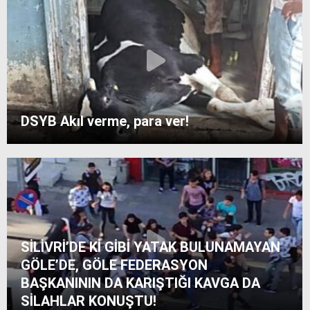
DSYB Akıl verme, para ver!
SİLİVRİ’DE Kİ GİBİ YATAK BULUNAMAYAN
GÖLE’DE, GÖLE FEDERASYON
BAŞKANININ DA KARIŞTIĞI KAVGA DA
SİLAHLAR KONUŞTU!