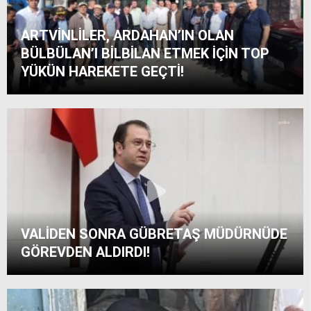
ARTVİNLİLER, ARDAHAN’IN OLAN
BÜLBÜLAN’I BİLBİLAN ETMEK İÇİN TOP
YÜKÜN HAREKETE GEÇTİ!
VALİDEN SONRA GÜBRETAŞ MÜDÜRNÜDE
GÖREVDEN ALDIRDI!