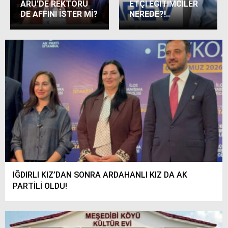
ARÜ’DE REKTÖRÜ
ETÇİ EĞİTİMCİLER
DE AFFINI İSTER Mİ?
NEREDE?!..
IĞDIRLI KIZ’DAN SONRA ARDAHANLI KIZ DA AK
PARTİLİ OLDU!