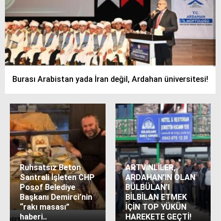
Burası Arabistan yada İran değil, Ardahan üniversitesi!
Ruhsatsız Beton
ARTVİNLİLER,
Santrali İşleten CHP
ARDAHAN’IN OLAN
Posof Belediye
BÜLBÜLAN’I
Başkanı Demirci’nin
BİLBİLAN ETMEK
“rakı masası”
İÇİN TOP YÜKÜN
haberi..
HAREKETE GEÇTİ!