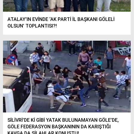
ATALAY’IN EVİNDE ‘AK PARTİ İL BAŞKANI GÖLELİ
OLSUN’ TOPLANTISI?!
SİLİVRİ’DE Kİ GİBİ YATAK BULUNAMAYAN GÖLE’DE,
GÖLE FEDERASYON BAŞKANININ DA KARIŞTIĞI
KAVGA DA SİLAHLAR KONUŞTU!