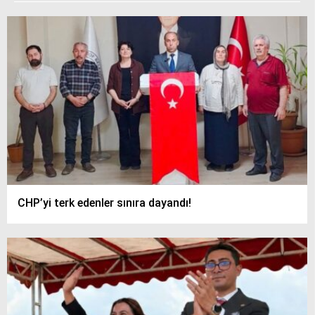
siteler
2025
deneme
bonusu
veren
siteler
editorbet
giriş
CHP’yi terk edenler sınıra dayandı!