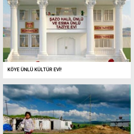
KÖYE ÜNLÜ KÜLTÜR EVİ!