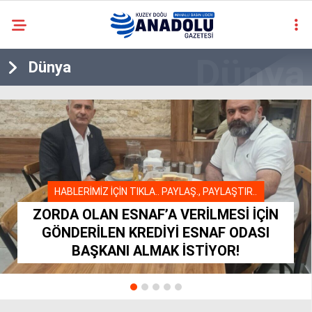
casino
Dünya
siteleri
deneme
bonusu
veren
siteler
deneme
bonusu
veren
HABLERİMİZ İÇİN TIKLA.. PAYLAŞ., PAYLAŞTIR..
siteler
2025
ZORDA OLAN ESNAF’A VERİLMESİ İÇİN
deneme
GÖNDERİLEN KREDİYİ ESNAF ODASI
bonusu
BAŞKANI ALMAK İSTİYOR!
veren
siteler
deneme
bonusu
veren