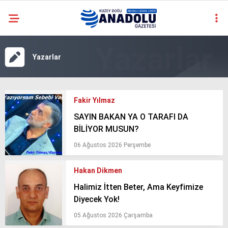
casino
siteleri
Yazarlar
deneme
bonusu
veren
siteler
Fakir Yılmaz
deneme
SAYIN BAKAN YA O TARAFI DA
bonusu
BİLİYOR MUSUN?
veren
siteler
06 Ağustos 2026 Perşembe
2025
deneme
Hakan Dikmen
bonusu
veren
Halimiz İtten Beter, Ama Keyfimize
siteler
Diyecek Yok!
deneme
05 Ağustos 2026 Çarşamba
bonusu
veren