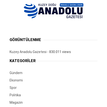
GÖRÜNTÜLENME
Kuzey Anadolu Gazetesi
- 830.011 views
KATEGORİLER
Gündem
Ekonomi
Spor
Politika
Magazin