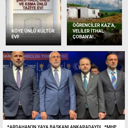
ÖĞRENCİLER KAZ’A,
KÖYE ÜNLÜ KÜLTÜR
VELİLER İTHAL
EVİ!
ÇOBAN’A!..
*ARDAHAN’IN YAYA BAŞKANI ANKARADAYDI.. *MHP