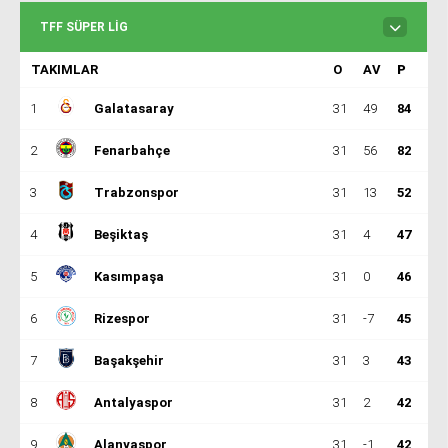
siteler
TFF SÜPER LIG
2025
deneme
TAKIMLAR
O
AV
P
bonusu
veren
1
Galatasaray
31
49
84
siteler
editorbet
2
Fenarbahçe
31
56
82
giriş
3
Trabzonspor
31
13
52
4
Beşiktaş
31
4
47
5
Kasımpaşa
31
0
46
6
Rizespor
31
-7
45
7
Başakşehir
31
3
43
8
Antalyaspor
31
2
42
9
Alanyaspor
31
-1
42