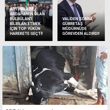
ARTVİNLİLER,
ARDAHAN’IN OLAN
BÜLBÜLAN’I
VALİDEN SONRA
BİLBİLAN ETMEK
GÜBRETAŞ
İÇİN TOP YÜKÜN
MÜDÜRNÜDE
HAREKETE GEÇTİ!
GÖREVDEN ALDIRDI!