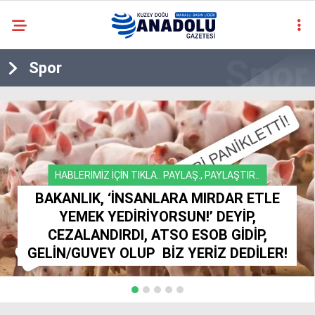
casino
Spor
siteleri
deneme
bonusu
veren
siteler
deneme
bonusu
HABLERİMİZ İÇİN TIKLA.. PAYLAŞ., PAYLAŞTIR..
veren
BAKANLIK, ‘İNSANLARA MIRDAR ETLE
siteler
2025
YEMEK YEDİRİYORSUN!’ DEYİP,
deneme
CEZALANDIRDI, ATSO ESOB GİDİP,
bonusu
GELİN/GUVEY OLUP BİZ YERİZ DEDİLER!
veren
siteler
deneme
bonusu
veren