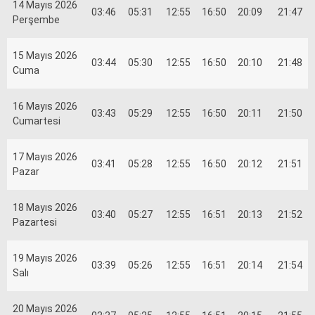
14 Mayıs 2026
03:46
05:31
12:55
16:50
20:09
21:47
Perşembe
15 Mayıs 2026
03:44
05:30
12:55
16:50
20:10
21:48
Cuma
16 Mayıs 2026
03:43
05:29
12:55
16:50
20:11
21:50
Cumartesi
17 Mayıs 2026
03:41
05:28
12:55
16:50
20:12
21:51
Pazar
18 Mayıs 2026
03:40
05:27
12:55
16:51
20:13
21:52
Pazartesi
19 Mayıs 2026
03:39
05:26
12:55
16:51
20:14
21:54
Salı
20 Mayıs 2026