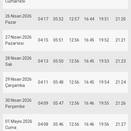
Cumartesi
26 Nisan 2026
04:17
05:52
12:57
16:44
19:51
21:20
Pazar
27 Nisan 2026
04:15
05:51
12:56
16:45
19:52
21:21
Pazartesi
28 Nisan 2026
04:13
05:50
12:56
16:45
19:53
21:23
Salı
29 Nisan 2026
04:11
05:48
12:56
16:45
19:54
21:24
Çarşamba
30 Nisan 2026
04:09
05:47
12:56
16:46
19:55
21:26
Perşembe
01 Mayıs 2026
04:08
05:46
12:56
16:46
19:56
21:27
Cuma