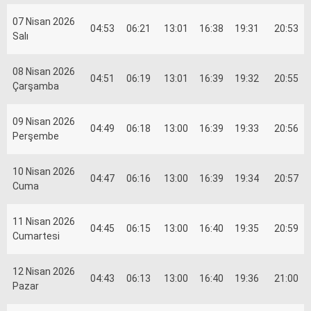
07 Nisan 2026
04:53
06:21
13:01
16:38
19:31
20:53
Salı
08 Nisan 2026
04:51
06:19
13:01
16:39
19:32
20:55
Çarşamba
09 Nisan 2026
04:49
06:18
13:00
16:39
19:33
20:56
Perşembe
10 Nisan 2026
04:47
06:16
13:00
16:39
19:34
20:57
Cuma
11 Nisan 2026
04:45
06:15
13:00
16:40
19:35
20:59
Cumartesi
12 Nisan 2026
04:43
06:13
13:00
16:40
19:36
21:00
Pazar