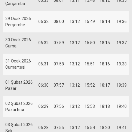
06:33
08:01
13:11
15:48
18:12
19:35
Çarşamba
29 Ocak 2026
06:32
08:00
13:12
15:49
18:14
19:36
Perşembe
30 Ocak 2026
06:32
07:59
13:12
15:50
18:15
19:37
Cuma
31 Ocak 2026
06:31
07:58
13:12
15:51
18:16
19:38
Cumartesi
01 Şubat 2026
06:30
07:57
13:12
15:52
18:17
19:39
Pazar
02 Şubat 2026
06:29
07:56
13:12
15:53
18:18
19:40
Pazartesi
03 Şubat 2026
06:28
07:55
13:12
15:54
18:20
19:41
Salı