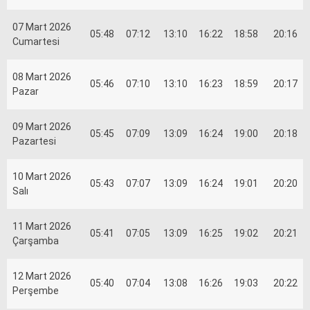
07 Mart 2026
05:48
07:12
13:10
16:22
18:58
20:16
Cumartesi
08 Mart 2026
05:46
07:10
13:10
16:23
18:59
20:17
Pazar
09 Mart 2026
05:45
07:09
13:09
16:24
19:00
20:18
Pazartesi
10 Mart 2026
05:43
07:07
13:09
16:24
19:01
20:20
Salı
11 Mart 2026
05:41
07:05
13:09
16:25
19:02
20:21
Çarşamba
12 Mart 2026
05:40
07:04
13:08
16:26
19:03
20:22
Perşembe