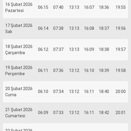
16 Şubat 2026
06:15
07:40
13:13
16:07
18:36
19:55
Pazartesi
17 Şubat 2026
06:14
07:38
13:13
16:08
18:37
19:56
Salı
18 Şubat 2026
06:12
07:37
13:13
16:09
18:38
19:57
Çarşamba
19 Şubat 2026
06:11
07:36
13:12
16:10
18:39
19:58
Perşembe
20 Şubat 2026
06:10
07:34
13:12
16:11
18:40
20:00
Cuma
21 Şubat 2026
06:09
07:33
13:12
16:11
18:42
20:01
Cumartesi
22 Şubat 2026