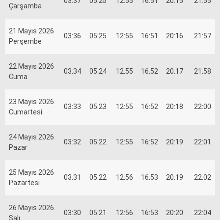
03:37
05:25
12:55
16:51
20:15
21:55
Çarşamba
21 Mayıs 2026
03:36
05:25
12:55
16:51
20:16
21:57
Perşembe
22 Mayıs 2026
03:34
05:24
12:55
16:52
20:17
21:58
Cuma
23 Mayıs 2026
03:33
05:23
12:55
16:52
20:18
22:00
Cumartesi
24 Mayıs 2026
03:32
05:22
12:55
16:52
20:19
22:01
Pazar
25 Mayıs 2026
03:31
05:22
12:56
16:53
20:19
22:02
Pazartesi
26 Mayıs 2026
03:30
05:21
12:56
16:53
20:20
22:04
Salı