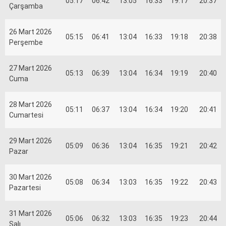
05:17
06:42
13:05
16:33
19:17
20:37
Çarşamba
26 Mart 2026
05:15
06:41
13:04
16:33
19:18
20:38
Perşembe
27 Mart 2026
05:13
06:39
13:04
16:34
19:19
20:40
Cuma
28 Mart 2026
05:11
06:37
13:04
16:34
19:20
20:41
Cumartesi
29 Mart 2026
05:09
06:36
13:04
16:35
19:21
20:42
Pazar
30 Mart 2026
05:08
06:34
13:03
16:35
19:22
20:43
Pazartesi
31 Mart 2026
05:06
06:32
13:03
16:35
19:23
20:44
Salı