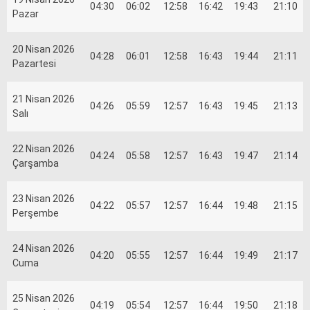
04:30
06:02
12:58
16:42
19:43
21:10
Pazar
20 Nisan 2026
04:28
06:01
12:58
16:43
19:44
21:11
Pazartesi
21 Nisan 2026
04:26
05:59
12:57
16:43
19:45
21:13
Salı
22 Nisan 2026
04:24
05:58
12:57
16:43
19:47
21:14
Çarşamba
23 Nisan 2026
04:22
05:57
12:57
16:44
19:48
21:15
Perşembe
24 Nisan 2026
04:20
05:55
12:57
16:44
19:49
21:17
Cuma
25 Nisan 2026
04:19
05:54
12:57
16:44
19:50
21:18