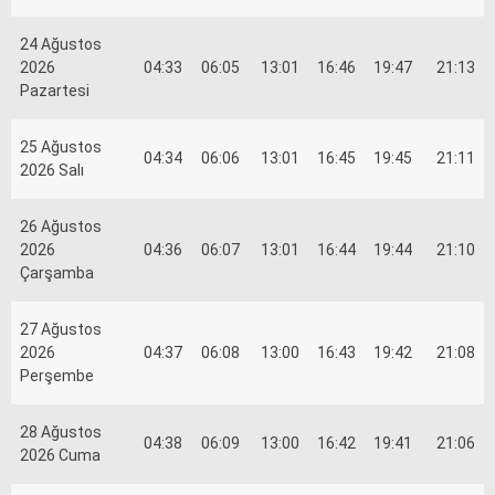
24 Ağustos
2026
04:33
06:05
13:01
16:46
19:47
21:13
Pazartesi
25 Ağustos
04:34
06:06
13:01
16:45
19:45
21:11
2026 Salı
26 Ağustos
2026
04:36
06:07
13:01
16:44
19:44
21:10
Çarşamba
27 Ağustos
2026
04:37
06:08
13:00
16:43
19:42
21:08
Perşembe
28 Ağustos
04:38
06:09
13:00
16:42
19:41
21:06
2026 Cuma