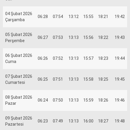
04 Şubat 2026
06:28
07:54
13:12
15:55
18:21
19:42
Çarşamba
05 Şubat 2026
06:27
07:53
13:13
15:56
18:22
19:43
Perşembe
06 Şubat 2026
06:26
07:52
13:13
15:57
18:23
19:44
Cuma
07 Şubat 2026
06:25
07:51
13:13
15:58
18:25
19:45
Cumartesi
08 Şubat 2026
06:24
07:50
13:13
15:59
18:26
19:46
Pazar
09 Şubat 2026
06:23
07:49
13:13
16:00
18:27
19:48
Pazartesi