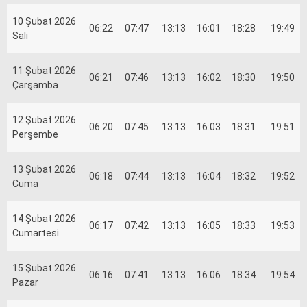
10 Şubat 2026
06:22
07:47
13:13
16:01
18:28
19:49
Salı
11 Şubat 2026
06:21
07:46
13:13
16:02
18:30
19:50
Çarşamba
12 Şubat 2026
06:20
07:45
13:13
16:03
18:31
19:51
Perşembe
13 Şubat 2026
06:18
07:44
13:13
16:04
18:32
19:52
Cuma
14 Şubat 2026
06:17
07:42
13:13
16:05
18:33
19:53
Cumartesi
15 Şubat 2026
06:16
07:41
13:13
16:06
18:34
19:54
Pazar