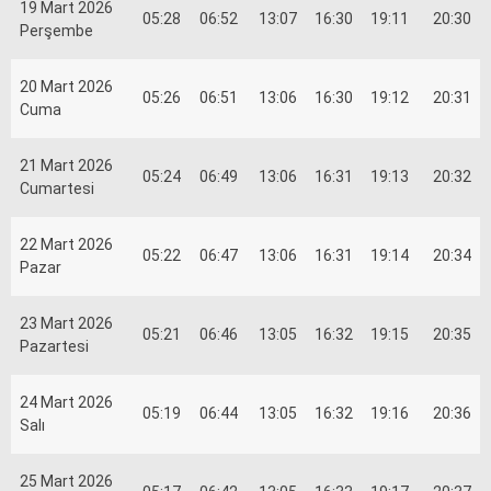
19 Mart 2026
05:28
06:52
13:07
16:30
19:11
20:30
Perşembe
20 Mart 2026
05:26
06:51
13:06
16:30
19:12
20:31
Cuma
21 Mart 2026
05:24
06:49
13:06
16:31
19:13
20:32
Cumartesi
22 Mart 2026
05:22
06:47
13:06
16:31
19:14
20:34
Pazar
23 Mart 2026
05:21
06:46
13:05
16:32
19:15
20:35
Pazartesi
24 Mart 2026
05:19
06:44
13:05
16:32
19:16
20:36
Salı
25 Mart 2026