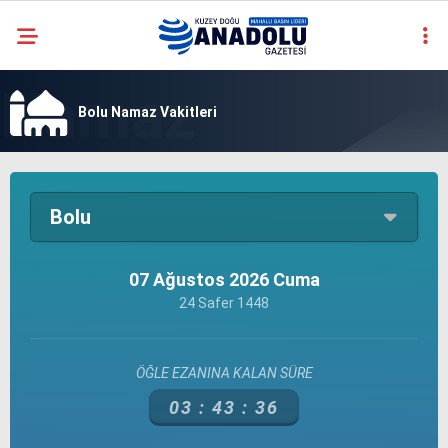
casino
siteleri
Bolu Namaz Vakitleri
deneme
bonusu
veren
siteler
Bolu
deneme
bonusu
veren
07 Ağustos 2026 Cuma
siteler
2025
24 Safer 1448
deneme
bonusu
veren
ÖĞLE EZANINA KALAN SÜRE
siteler
deneme
03 :
43 :
35
bonusu
veren