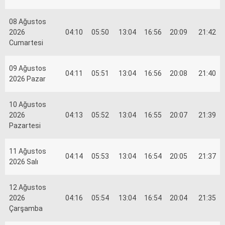
08 Ağustos
2026
04:10
05:50
13:04
16:56
20:09
21:42
Cumartesi
09 Ağustos
04:11
05:51
13:04
16:56
20:08
21:40
2026 Pazar
10 Ağustos
2026
04:13
05:52
13:04
16:55
20:07
21:39
Pazartesi
11 Ağustos
04:14
05:53
13:04
16:54
20:05
21:37
2026 Salı
12 Ağustos
2026
04:16
05:54
13:04
16:54
20:04
21:35
Çarşamba