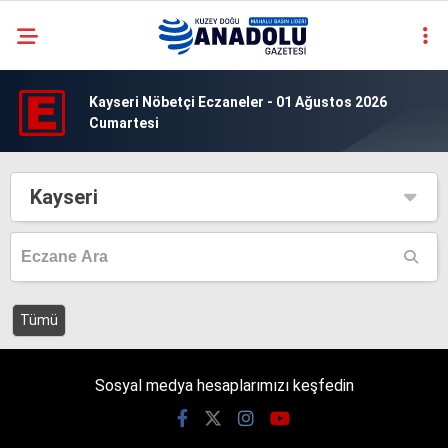
casino
Kayseri Nöbetçi Eczaneler - 01 Ağustos 2026
siteleri
Cumartesi
deneme
bonusu
veren
Kayseri
siteler
deneme
bonusu
veren
siteler
2025
Tümü
deneme
bonusu
veren
siteler
Sosyal medya hesaplarımızı keşfedin
deneme
bonusu
veren