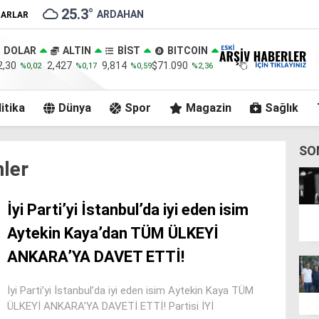
25.3
°
ARDAHAN
ZARLAR
DOLAR
ALTIN
BİST
BITCOIN
2,30
2,427
9,814
$71.090
%0,02
%0,17
%0,59
%2,36
itika
Dünya
Spor
Magazin
Sağlık
SO
ler
İyi Parti’yi İstanbul’da iyi eden isim
Aytekin Kaya’dan TÜM ÜLKEYİ
ANKARA’YA DAVET ETTİ!
İyi Parti’yi İstanbul’da iyi eden isim Aytekin Kaya TÜM
ÜLKEYİ ANKARA’YA DAVETİ ETTİ! Partisi İYİ