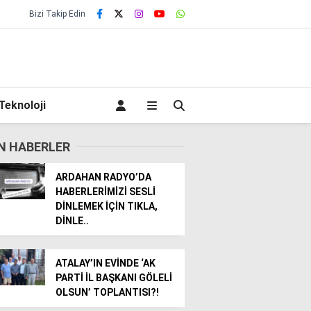
Bizi Takip Edin
Teknoloji
N HABERLER
ARDAHAN RADYO’DA
HABERLERİMİZİ SESLİ
DİNLEMEK İÇİN TIKLA,
DİNLE..
ATALAY’IN EVİNDE ‘AK
PARTİ İL BAŞKANI GÖLELİ
OLSUN’ TOPLANTISI?!