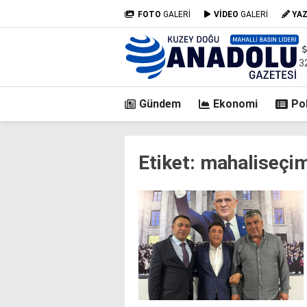
FOTO
GALERİ
VİDEO
GALERİ
YA
3
Gündem
Ekonomi
Pol
casino
Etiket:
mahaliseçim
siteleri
deneme
bonusu
veren
siteler
deneme
bonusu
veren
siteler
2025
deneme