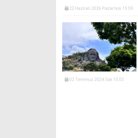
bonusu
22 Haziran 2026 Pazartesi 15:59
veren
siteler
deneme
bonusu
veren
siteler
2025
deneme
bonusu
veren
siteler
02 Temmuz 2024 Salı 15:03
editorbet
giriş