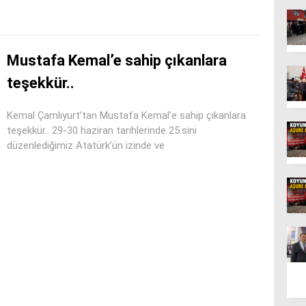
Mustafa Kemal’e sahip çıkanlara
teşekkür..
Kemal Çamlıyurt’tan Mustafa Kemal’e sahip çıkanlara
teşekkür.. 29-30 haziran tarihlerinde 25.sini
düzenlediğimiz Atatürk’ün izinde ve