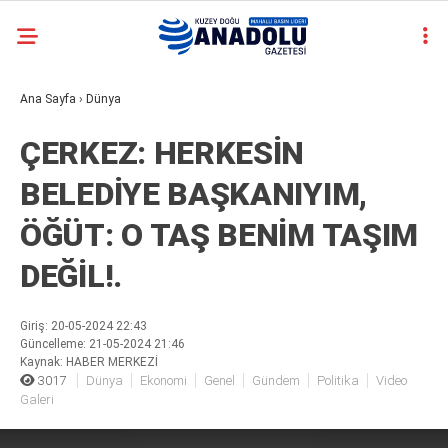
casino
Ana Sayfa
›
Dünya
siteleri
deneme
ÇERKEZ: HERKESİN
bonusu
veren
BELEDİYE BAŞKANIYIM,
siteler
deneme
ÖĞÜT: O TAŞ BENİM TAŞIM
bonusu
veren
DEĞİL!.
siteler
2025
deneme
Giriş: 20-05-2024 22:43
bonusu
Güncelleme: 21-05-2024 21:46
veren
Kaynak: HABER MERKEZİ
3017
Dünya
Ekonomi
Genel
Gündem
Politika
Video
siteler
Galeri
deneme
bonusu
This
is
veren