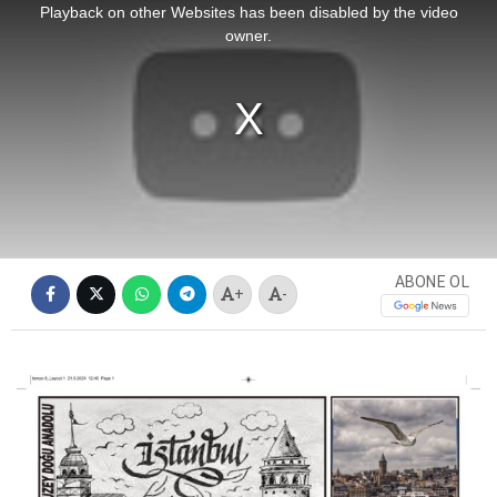
a
Playback on other Websites has been disabled by the video
modal
siteler
window.
owner.
2025
deneme
bonusu
veren
siteler
editorbet
giriş
ABONE OL
+
-