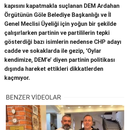
kapısını kapatmakla suçlanan DEM Ardahan
Örgütünün Göle Belediye Başkanlığı ve İl
Genel Meclisi Üyeliği için yoğun bir şekilde
çalışırlarken partinin ve partililerin tepki
gösterdiği bazı isimlerin nedense CHP adayı
cadde ve sokaklarda ile gezip, ‘Oylar
kendimize, DEM’e’ diyen partinin politikası
dışında hareket ettikleri dikkatlerden
kaçmıyor.
BENZER VİDEOLAR