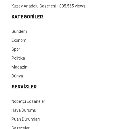
Kuzey Anadolu Gazetesi
- 835.565 views
KATEGORİLER
Gündem
Ekonomi
Spor
Politika
Magazin
Dünya
SERVİSLER
Nöbetçi Eczaneler
Hava Durumu
Puan Durumları
Gazeteler