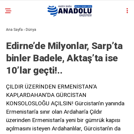
casino
Ana Sayfa
›
Dünya
siteleri
deneme
Edirne’de Milyonlar, Sarp’ta
bonusu
veren
binler Badele, Aktaş’ta ise
siteler
deneme
10’lar geçti!..
bonusu
veren
siteler
ÇILDIR ÜZERİNDEN ERMENİSTAN’A
2025
KAPI,ARDAHAN’DA GÜRCİSTAN
deneme
bonusu
KONSOLOSLOĞU AÇILSIN! Gürcistan’ın yanında
veren
Ermenistan’a sınır olan Ardahan’a Çıldır
siteler
üzerinden Ermenistan’a yeni bir gümrük kapısı
deneme
bonusu
açılmasını isteyen Ardahanlılar, Gürcistan’ın da
veren