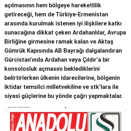
açılmasının hem bölgeye hareketlilik
getireceği, hem de Türkiye-Ermenistan
arasında kurulmak istenen iyi ilişkilere katkı
sunacağına dikkat çeken Ardahanlılar, Avrupa
Birliğine girmesine ramak kalan ve Aktaş
Gümrük Kapısında AB Bayrağı dalgalandıran
Gürcistan’ında Ardahan veya Çıldır’a bir
konsolosluk açmasını beklediklerini
belirtirlerken ülkenin idarecilerine, bölgenin
iktidar temsilci milletvekiline ve stk’lara ile
siyasi güçlerine bu yönde çağrı yapmaktalar.