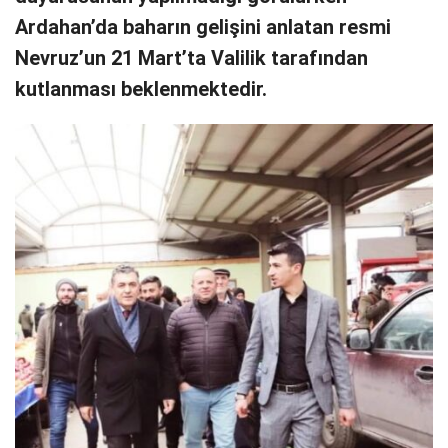
Ardahan’da baharın gelişini anlatan resmi
Nevruz’un 21 Mart’ta Valilik tarafından
kutlanması beklenmektedir.