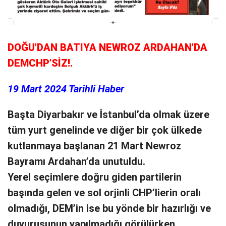
DOĞU’DAN BATIYA NEWROZ ARDAHAN’DA
DEMCHP’SİZ!.
19 Mart 2024 Tarihli Haber
Başta Diyarbakır ve İstanbul’da olmak üzere
tüm yurt genelinde ve diğer bir çok ülkede
kutlanmaya başlanan 21 Mart Newroz
Bayramı Ardahan’da unutuldu.
Yerel seçimlere doğru giden partilerin
başında gelen ve sol orjinli CHP’lierin oralı
olmadığı, DEM’in ise bu yönde bir hazırlığı ve
duyurusunun yapılmadığı görülürken