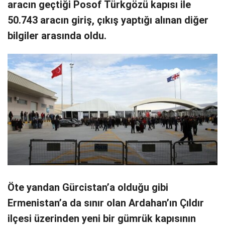
aracın geçtiği Posof Türkgözü kapısı ile
50.743 aracın giriş, çıkış yaptığı alınan diğer
bilgiler arasında oldu.
Öte yandan Gürcistan’a olduğu gibi
Ermenistan’a da sınır olan Ardahan’ın Çıldır
ilçesi üzerinden yeni bir gümrük kapısının