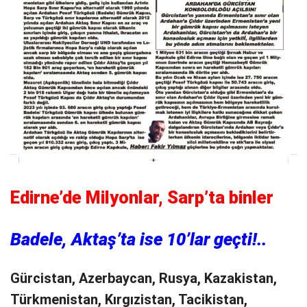
Edirne’de Milyonlar, Sarp’ta binler
Badele, Aktaş’ta ise 10’lar geçti!..
Gürcistan, Azerbaycan, Rusya, Kazakistan,
Türkmenistan, Kırgızistan, Tacikistan,