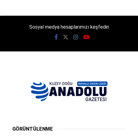
Sosyal medya hesaplarımızı keşfedin
GÖRÜNTÜLENME