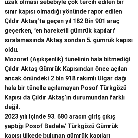
uzak olması sebebiyle çok tercih edilen bir
sınır kapısı olmadığı yönünde rapor edilen
Çıldır Aktaş’ta geçen yıl 182 Bin 901 araç
geçerken, ‘en hareketli gümrük kapıları’
sıralamasında Aktaş sondan 5. gümrük kapısı
oldu.
Mozoret (Aşıkşenlik) tünelinin hala bitmediği
Çıldır Aktaş Gümrük Kapısından önce açılan
ancak önündeki 2 bin 918 rakımlı Ulgar dağı
hala bir tünelle açılamayan Posof Türkgözü
Kapısı da Çıldır Aktaş’ın durumundan farklı
değil.
2023 yılı içinde 93. 680 aracın giriş çıkış
yaptığı Posof Badele/ Türkgözü Gümrük
kapısı ülkede bulunan gümrük kapıları