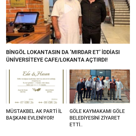
BİNGÖL LOKANTASIN DA ‘MIRDAR ET’ İDDİASI
ÜNİVERSİTEYE CAFE/LOKANTA AÇTIRDI!
MÜSTAKBEL AK PARTİ İL
GÖLE KAYMAKAMI GÖLE
BAŞKANI EVLENİYOR!
BELEDİYESİNİ ZİYARET
ETTİ..