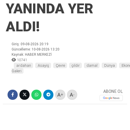
YANINDA YER
ALDI!
Giriş: 09-08-2026 20:19
Güncelleme: 10-08-2026 13:20
Kaynak: HABER MERKEZİ
10741
ardahan
Asayiş
Çevre
çıldır
damal
Dünya
Ekon
Galeri
ABONE OL
+
-