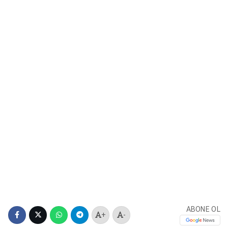
bonusu
veren
siteler
2025
deneme
bonusu
veren
siteler
editorbet
giriş
ABONE OL
+
-