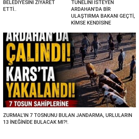
BELEDİYESİNİ ZİYARET
TÜNELİNİ İSTEYEN
ETTİ..
ARDAHAN’DA BİR
ULAŞTIRMA BAKANI GEÇTİ,
KİMSE KENDİSİNE
ZURMAL’IN 7 TOSNUNU BULAN JANDARMA, URLULARIN
13 İNEĞİNİDE BULACAK MI?!.