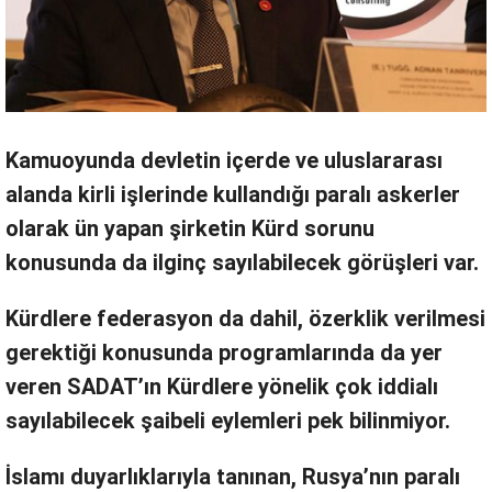
Kamuoyunda devletin içerde ve uluslararası
alanda kirli işlerinde kullandığı paralı askerler
olarak ün yapan şirketin Kürd sorunu
konusunda da ilginç sayılabilecek görüşleri var.
Kürdlere federasyon da dahil, özerklik verilmesi
gerektiği konusunda programlarında da yer
veren SADAT’ın Kürdlere yönelik çok iddialı
sayılabilecek şaibeli eylemleri pek bilinmiyor.
İslamı duyarlıklarıyla tanınan, Rusya’nın paralı