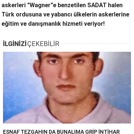
askerleri “Wagner”e benzetilen SADAT halen
Türk ordusuna ve yabancı ülkelerin askerlerine
eğitim ve danışmanlık hizmeti veriyor!
İLGİNİZİ
ÇEKEBİLİR
ESNAF TEZGAHIN DA BUNALIMA GRİP İNTİHAR