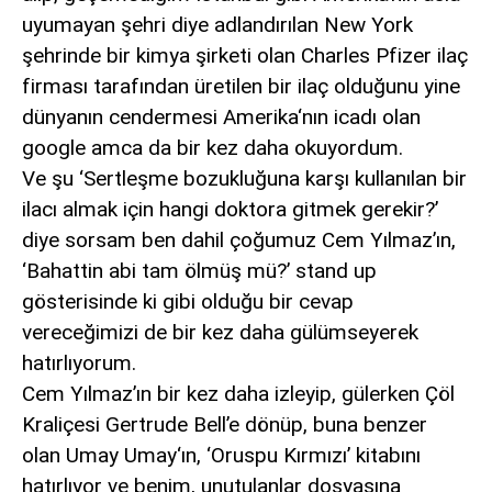
uyumayan şehri diye adlandırılan New York
şehrinde bir kimya şirketi olan Charles Pfizer ilaç
firması tarafından üretilen bir ilaç olduğunu yine
dünyanın cendermesi Amerika‘nın icadı olan
google amca da bir kez daha okuyordum.
Ve şu ‘Sertleşme bozukluğuna karşı kullanılan bir
ilacı almak için hangi doktora gitmek gerekir?’
diye sorsam ben dahil çoğumuz Cem Yılmaz’ın,
‘Bahattin abi tam ölmüş mü?’ stand up
gösterisinde ki gibi olduğu bir cevap
vereceğimizi de bir kez daha gülümseyerek
hatırlıyorum.
Cem Yılmaz’ın bir kez daha izleyip, gülerken Çöl
Kraliçesi Gertrude Bell’e dönüp, buna benzer
olan Umay Umay‘ın, ‘Oruspu Kırmızı’ kitabını
hatırlıyor ve benim, unutulanlar dosyasına