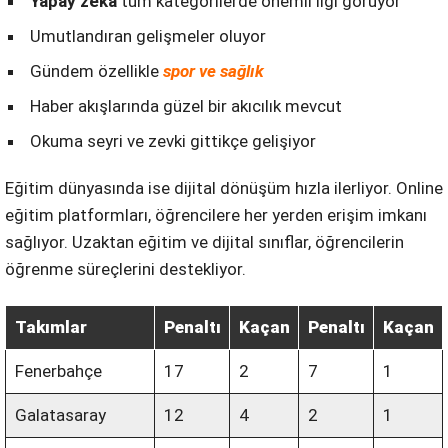
Yapay zeka
tüm kategorilerde önemli ilgi görüyor
Umutlandıran gelişmeler oluyor
Gündem özellikle
spor ve sağlık
Haber akışlarında güzel bir akıcılık mevcut
Okuma seyri ve zevki gittikçe gelişiyor
Eğitim dünyasında ise dijital dönüşüm hızla ilerliyor. Online
eğitim platformları, öğrencilere her yerden erişim imkanı
sağlıyor. Uzaktan eğitim ve dijital sınıflar, öğrencilerin
öğrenme süreçlerini destekliyor.
Takımlar
Penaltı
Kaçan
Penaltı
Kaçan
Fenerbahçe
17
2
7
1
Galatasaray
12
4
2
1