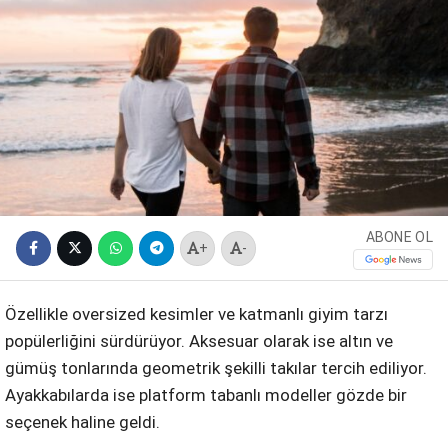
bonusu
veren
siteler
2025
deneme
bonusu
veren
siteler
editorbet
giriş
ABONE OL
+
-
Özellikle oversized kesimler ve katmanlı giyim tarzı
popülerliğini sürdürüyor. Aksesuar olarak ise altın ve
gümüş tonlarında geometrik şekilli takılar tercih ediliyor.
Ayakkabılarda ise platform tabanlı modeller gözde bir
seçenek haline geldi.