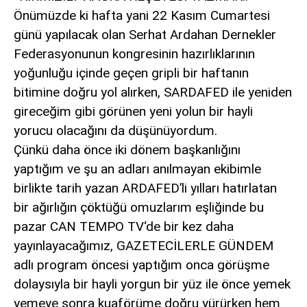
Önümüzde ki hafta yani 22 Kasım Cumartesi
günü yapılacak olan Serhat Ardahan Dernekler
Federasyonunun kongresinin hazırlıklarının
yoğunluğu içinde geçen gripli bir haftanın
bitimine doğru yol alırken, SARDAFED ile yeniden
gireceğim gibi görünen yeni yolun bir hayli
yorucu olacağını da düşünüyordum.
Çünkü daha önce iki dönem başkanlığını
yaptığım ve şu an adları anılmayan ekibimle
birlikte tarih yazan ARDAFED’li yılları hatırlatan
bir ağırlığın çöktüğü omuzlarım eşliğinde bu
pazar CAN TEMPO TV‘de bir kez daha
yayınlayacağımız, GAZETECİLERLE GÜNDEM
adlı program öncesi yaptığım onca görüşme
dolaysıyla bir hayli yorgun bir yüz ile önce yemek
yemeye sonra kuaförüme doğru yürürken hem