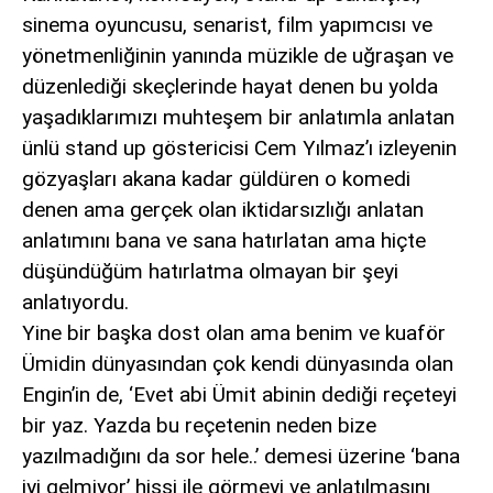
sinema oyuncusu, senarist, film yapımcısı ve
yönetmenliğinin yanında müzikle de uğraşan ve
düzenlediği skeçlerinde hayat denen bu yolda
yaşadıklarımızı muhteşem bir anlatımla anlatan
ünlü stand up göstericisi Cem Yılmaz’ı izleyenin
gözyaşları akana kadar güldüren o komedi
denen ama gerçek olan iktidarsızlığı anlatan
anlatımını bana ve sana hatırlatan ama hiçte
düşündüğüm hatırlatma olmayan bir şeyi
anlatıyordu.
Yine bir başka dost olan ama benim ve kuaför
Ümidin dünyasından çok kendi dünyasında olan
Engin’in de, ‘Evet abi Ümit abinin dediği reçeteyi
bir yaz. Yazda bu reçetenin neden bize
yazılmadığını da sor hele..’ demesi üzerine ‘bana
iyi gelmiyor’ hissi ile görmeyi ve anlatılmasını