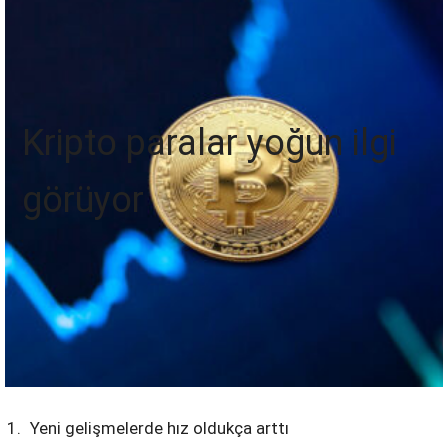
Kripto paralar yoğun ilgi
görüyor
Yeni gelişmelerde hız oldukça arttı