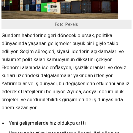
Foto: Pexels
Gündem haberlerine geri dönecek olursak, politika
dünyasında yaşanan gelişmeler büyük bir ilgiyle takip
ediliyor. Seçim süreçleri, siyasi liderlerin açıklamaları ve
hükümet politikaları kamuoyunun dikkatini çekiyor.
Ekonomi alanında ise enflasyon, işsizlik oranları ve döviz
kurları üzerindeki dalgalanmalar yakından izleniyor.
Yatırımcılar ve iş dünyası, bu değişkenlerin etkilerini analiz
ederek stratejilerini belirliyor. Ayrıca, sosyal sorumluluk
projeleri ve sürdürülebilirlik girişimleri de iş dünyasında
önem kazanıyor.
Yeni gelişmelerde hız oldukça arttı