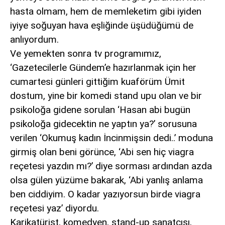
hasta olmam, hem de memleketim gibi iyiden
iyiye soğuyan hava eşliğinde üşüdüğümü de
anlıyordum.
Ve yemekten sonra tv programımız,
‘Gazetecilerle Gündem’e hazırlanmak için her
cumartesi günleri gittiğim kuaförüm Ümit
dostum, yine bir komedi stand upu olan ve bir
psikoloğa gidene sorulan ‘Hasan abi bugün
psikoloğa gidecektin ne yaptın ya?’ sorusuna
verilen ‘Okumuş kadın İncinmişsin dedi..’ moduna
girmiş olan beni görünce, ‘Abi sen hiç viagra
reçetesi yazdın mı?’ diye sorması ardından azda
olsa gülen yüzüme bakarak, ‘Abi yanlış anlama
ben ciddiyim. O kadar yazıyorsun birde viagra
reçetesi yaz’ diyordu.
Karikatürist, komedyen, stand-up sanatçısı,