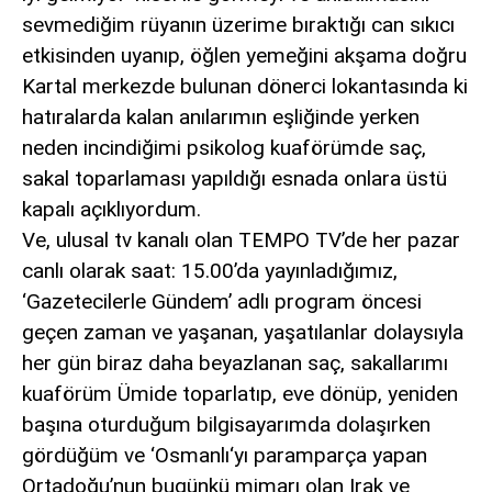
sevmediğim rüyanın üzerime bıraktığı can sıkıcı
etkisinden uyanıp, öğlen yemeğini akşama doğru
Kartal merkezde bulunan dönerci lokantasında ki
hatıralarda kalan anılarımın eşliğinde yerken
neden incindiğimi psikolog kuaförümde saç,
sakal toparlaması yapıldığı esnada onlara üstü
kapalı açıklıyordum.
Ve, ulusal tv kanalı olan TEMPO TV’de her pazar
canlı olarak saat: 15.00’da yayınladığımız,
‘Gazetecilerle Gündem’ adlı program öncesi
geçen zaman ve yaşanan, yaşatılanlar dolaysıyla
her gün biraz daha beyazlanan saç, sakallarımı
kuaförüm Ümide toparlatıp, eve dönüp, yeniden
başına oturduğum bilgisayarımda dolaşırken
gördüğüm ve ‘Osmanlı‘yı paramparça yapan
Ortadoğu’nun bugünkü mimarı olan Irak ve