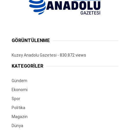
GÖRÜNTÜLENME
Kuzey Anadolu Gazetesi
- 830.872 views
KATEGORİLER
Gündem
Ekonomi
Spor
Politika
Magazin
Dünya