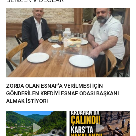
ZORDA OLAN ESNAF’A VERİLMESİ İÇİN
GÖNDERİLEN KREDİYİ ESNAF ODASI BAŞKANI
ALMAK İSTİYOR!