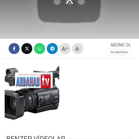
siteler
2025
deneme
bonusu
veren
siteler
ABONE OL
editorbet
+
-
giriş
BENZER VİDEOLAR