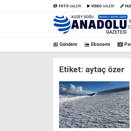
FOTO
GALERİ
VİDEO
GALERİ
YA
3
Gündem
Ekonomi
Pol
casino
Etiket:
aytaç özer
siteleri
deneme
bonusu
veren
siteler
deneme
bonusu
veren
siteler
2025
deneme