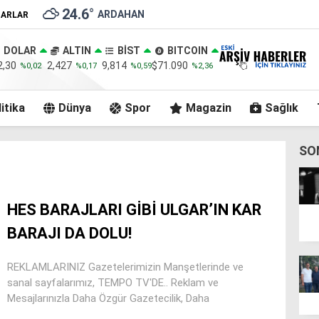
24.6
°
ARDAHAN
ZARLAR
DOLAR
ALTIN
BİST
BITCOIN
2,30
2,427
9,814
$71.090
%0,02
%0,17
%0,59
%2,36
itika
Dünya
Spor
Magazin
Sağlık
SO
HES BARAJLARI GİBİ ULGAR’IN KAR
BARAJI DA DOLU!
REKLAMLARINIZ Gazetelerimizin Manşetlerinde ve
sanal sayfalarımız, TEMPO TV'DE.. Reklam ve
Mesajlarınızla Daha Özgür Gazetecilik, Daha