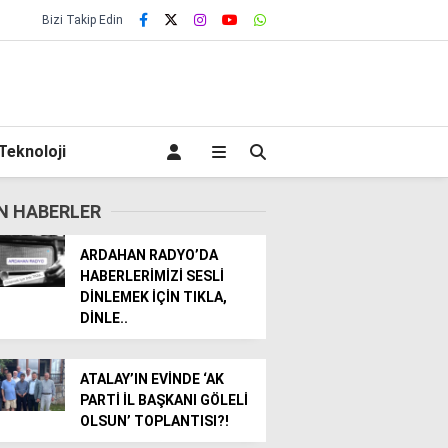
Bizi Takip Edin
Teknoloji
N HABERLER
ARDAHAN RADYO’DA
HABERLERİMİZİ SESLİ
DİNLEMEK İÇİN TIKLA,
DİNLE..
ATALAY’IN EVİNDE ‘AK
PARTİ İL BAŞKANI GÖLELİ
OLSUN’ TOPLANTISI?!