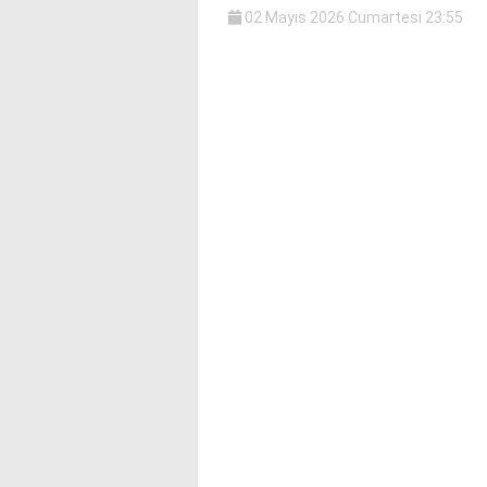
bonusu
02 Mayıs 2026 Cumartesi 23:55
veren
siteler
deneme
bonusu
veren
siteler
2025
deneme
bonusu
veren
siteler
editorbet
giriş