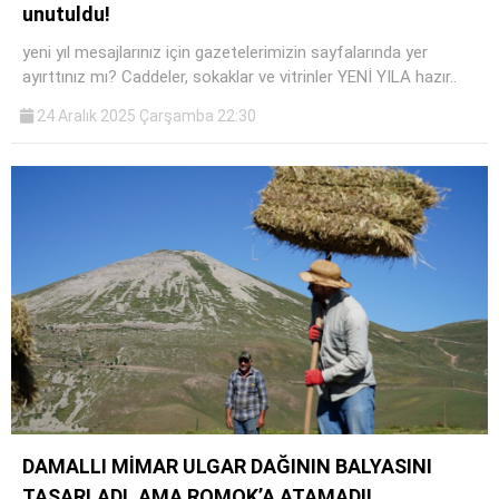
unutuldu!
siteler
2025
yeni yıl mesajlarınız için gazetelerimizin sayfalarında yer
deneme
ayırttınız mı? Caddeler, sokaklar ve vitrinler YENİ YILA hazır..
bonusu
veren
24 Aralık 2025 Çarşamba 22:30
siteler
editorbet
giriş
DAMALLI MİMAR ULGAR DAĞININ BALYASINI
TASARLADI, AMA ROMOK’A ATAMADI!