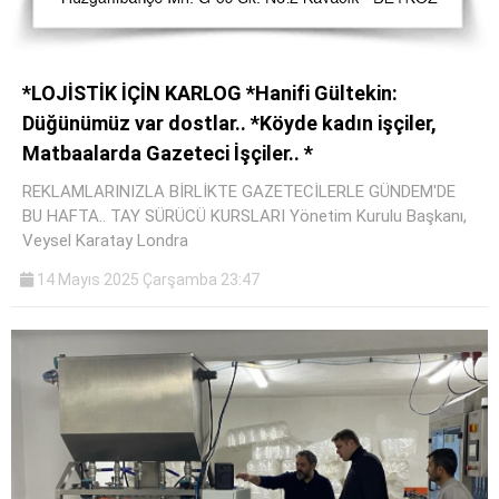
*LOJİSTİK İÇİN KARLOG *Hanifi Gültekin:
Düğünümüz var dostlar.. *Köyde kadın işçiler,
Matbaalarda Gazeteci İşçiler.. *
REKLAMLARINIZLA BİRLİKTE GAZETECİLERLE GÜNDEM'DE
BU HAFTA.. TAY SÜRÜCÜ KURSLARI Yönetim Kurulu Başkanı,
Veysel Karatay Londra
14 Mayıs 2025 Çarşamba 23:47