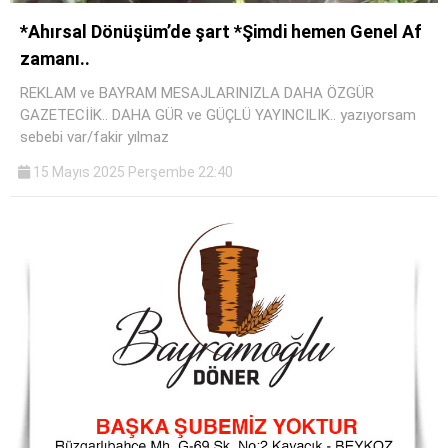
*Ahırsal Dönüşüm’de şart *Şimdi hemen Genel Af
zamanı..
REKLAM ve BAYRAM MESAJLARINIZLA DAHA ÖZGÜR
GAZETECİİK.. DAHA GÜR ve GÜÇLÜ YAYINCILIK.. yazıyorsam
sebebi var/fakir yılmaz
15 Mayıs 2025 Perşembe 22:40