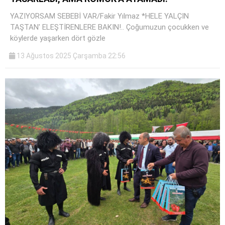
YAZIYORSAM SEBEBİ VAR/Fakir Yılmaz *HELE YALÇIN
TAŞTAN' ELEŞTİRENLERE BAKIN!.. Çoğumuzun çocukken ve
köylerde yaşarken dört gözle
13 Ağustos 2025 Çarşamba 22:56