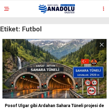
casino
Etiket:
Futbol
siteleri
deneme
bonusu
veren
siteler
deneme
bonusu
veren
siteler
2025
deneme
bonusu
veren
siteler
deneme
bonusu
Posof Ulgar gibi Ardahan Sahara Tüneli projesi de
veren