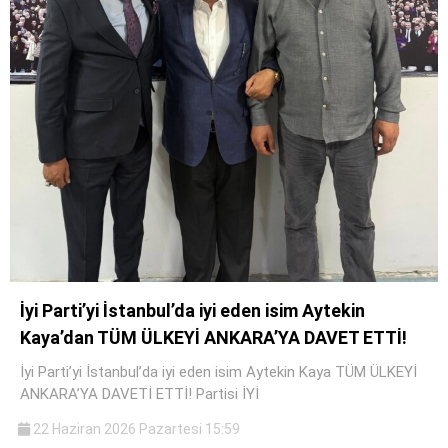
siteler
2025
deneme
bonusu
veren
siteler
editorbet
giriş
İyi Parti’yi İstanbul’da iyi eden isim Aytekin
Kaya’dan TÜM ÜLKEYİ ANKARA’YA DAVET ETTİ!
İyi Parti’yi İstanbul’da iyi eden isim Aytekin Kaya TÜM ÜLKEYİ
ANKARA’YA DAVETİ ETTİ! Partisi İYİ
22 Haziran 2026 Pazartesi 15:59