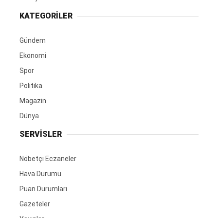
KATEGORİLER
Gündem
Ekonomi
Spor
Politika
Magazin
Dünya
SERVİSLER
Nöbetçi Eczaneler
Hava Durumu
Puan Durumları
Gazeteler