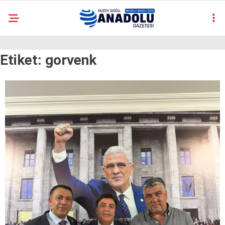
casino
Etiket:
gorvenk
siteleri
deneme
bonusu
veren
siteler
deneme
bonusu
veren
siteler
2025
deneme
bonusu
veren
siteler
deneme
bonusu
veren