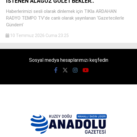
İSTENEN ALAGÖZ GÖLET BEKLER..
siteler
Haberlerimizi sesli olarak dinlemek için TIKla ARDAHAN
2025
RADYO TEMPO TV’de canlı olarak yayınlanan ‘Gazetecilerle
deneme
Gündem’
bonusu
veren
10 Temmuz 2026 Cuma 23:25
siteler
editorbet
giriş
Sosyal medya hesaplarımızı keşfedin