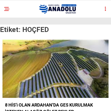
casino
Etiket:
HOÇFED
siteleri
deneme
bonusu
veren
siteler
deneme
bonusu
veren
siteler
2025
deneme
bonusu
veren
siteler
deneme
8 HİS’i OLAN ARDAHAN’DA GES KURULMAK
bonusu
veren