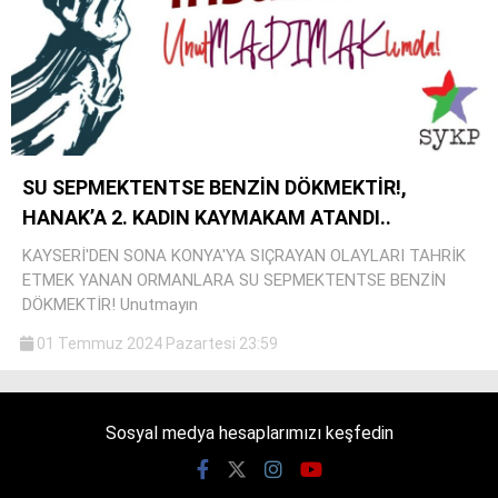
siteler
2025
deneme
bonusu
veren
siteler
editorbet
SU SEPMEKTENTSE BENZİN DÖKMEKTİR!,
giriş
HANAK’A 2. KADIN KAYMAKAM ATANDI..
KAYSERİ'DEN SONA KONYA'YA SIÇRAYAN OLAYLARI TAHRİK
ETMEK YANAN ORMANLARA SU SEPMEKTENTSE BENZİN
DÖKMEKTİR! Unutmayın
01 Temmuz 2024 Pazartesi 23:59
Sosyal medya hesaplarımızı keşfedin