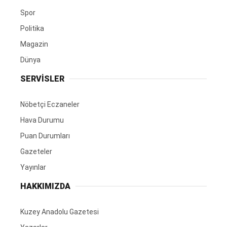
Spor
Politika
Magazin
Dünya
SERVİSLER
Nöbetçi Eczaneler
Hava Durumu
Puan Durumları
Gazeteler
Yayınlar
HAKKIMIZDA
Kuzey Anadolu Gazetesi