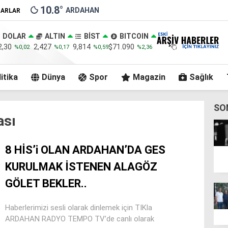
10.8
°
ARDAHAN
ZARLAR
DOLAR
ALTIN
BİST
BITCOIN
2,30
2,427
9,814
$71.090
%0,02
%0,17
%0,59
%2,36
itika
Dünya
Spor
Magazin
Sağlık
SO
ası
8 HİS’i OLAN ARDAHAN’DA GES
KURULMAK İSTENEN ALAGÖZ
GÖLET BEKLER..
Haberlerimizi sesli olarak dinlemek için TIKla
ARDAHAN RADYO TEMPO TV’de canlı olarak