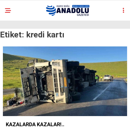
casino
Etiket:
kredi kartı
siteleri
deneme
bonusu
veren
siteler
deneme
bonusu
veren
siteler
2025
deneme
bonusu
veren
siteler
deneme
bonusu
KAZALARDA KAZALAR!..
veren