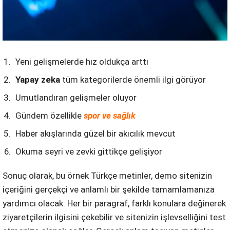
Yeni gelişmelerde hız oldukça arttı
Yapay zeka
tüm kategorilerde önemli ilgi görüyor
Umutlandıran gelişmeler oluyor
Gündem özellikle
spor ve sağlık
Haber akışlarında güzel bir akıcılık mevcut
Okuma seyri ve zevki gittikçe gelişiyor
Sonuç olarak, bu örnek Türkçe metinler, demo sitenizin
içeriğini gerçekçi ve anlamlı bir şekilde tamamlamanıza
yardımcı olacak. Her bir paragraf, farklı konulara değinerek
ziyaretçilerin ilgisini çekebilir ve sitenizin işlevselliğini test