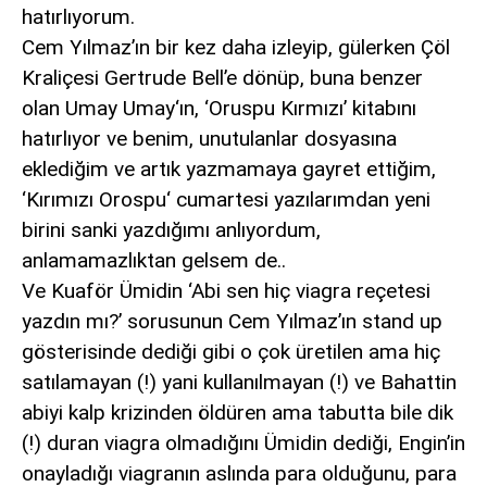
hatırlıyorum.
Cem Yılmaz’ın bir kez daha izleyip, gülerken Çöl
Kraliçesi Gertrude Bell’e dönüp, buna benzer
olan Umay Umay‘ın, ‘Oruspu Kırmızı’ kitabını
hatırlıyor ve benim, unutulanlar dosyasına
eklediğim ve artık yazmamaya gayret ettiğim,
‘Kırımızı Orospu‘ cumartesi yazılarımdan yeni
birini sanki yazdığımı anlıyordum,
anlamamazlıktan gelsem de..
Ve Kuaför Ümidin ‘Abi sen hiç viagra reçetesi
yazdın mı?’ sorusunun Cem Yılmaz’ın stand up
gösterisinde dediği gibi o çok üretilen ama hiç
satılamayan (!) yani kullanılmayan (!) ve Bahattin
abiyi kalp krizinden öldüren ama tabutta bile dik
(!) duran viagra olmadığını Ümidin dediği, Engin’in
onayladığı viagranın aslında para olduğunu, para