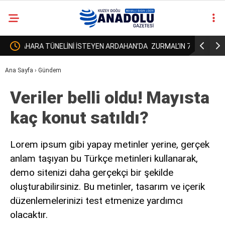
20.3
°
ARDAHAN
HAN’DA
ZURMAL’IN 7 TOSNUNU BULAN JANDARMA,
HAVA BAŞK
YAZARLAR
casino
SİNE
URLULARIN 13 İNEĞİNİDE BULACAK MI?!.
OLDU!
Ana Sayfa
›
Gündem
siteleri
deneme
Veriler belli oldu! Mayısta
bonusu
veren
kaç konut satıldı?
siteler
deneme
bonusu
Lorem ipsum gibi yapay metinler yerine, gerçek
veren
anlam taşıyan bu Türkçe metinleri kullanarak,
siteler
demo sitenizi daha gerçekçi bir şekilde
2025
deneme
oluşturabilirsiniz. Bu metinler, tasarım ve içerik
bonusu
düzenlemelerinizi test etmenize yardımcı
veren
olacaktır.
siteler
deneme