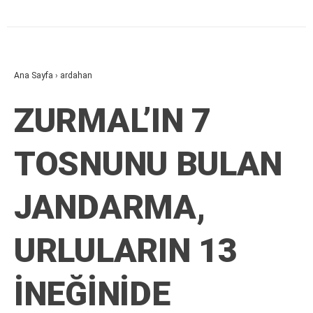
Ana Sayfa
›
ardahan
ZURMAL’IN 7
TOSNUNU BULAN
JANDARMA,
URLULARIN 13
İNEĞİNİDE