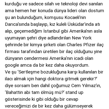
kurduğu ve sadece silah ve teknoloji devi sanılan
ama hemen her konuda dünya lideri olan dostum
şu an bulunduğum, komşusu Kocaeli’nin
Darıca‘sında başlayıp, kız kuleli Üsküdar’ında atı
alıp, geçemediğim İstanbul gibi Amerika’nın asla
uyumayan şehri diye adlandırılan New York
şehrinde bir kimya şirketi olan Charles Pfizer ilaç
firması tarafından üretilen bir ilaç olduğunu yine
dünyanın cendermesi Amerika‘nın icadı olan
google amca da bir kez daha okuyordum.
Ve şu ‘Sertleşme bozukluğuna karşı kullanılan bir
ilacı almak için hangi doktora gitmek gerekir?’
diye sorsam ben dahil çoğumuz Cem Yılmaz’ın,
‘Bahattin abi tam ölmüş mü?’ stand up
gösterisinde ki gibi olduğu bir cevap
vereceğimizi de bir kez daha gülümseyerek