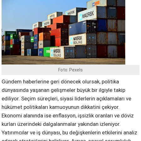
Foto: Pexels
Gündem haberlerine geri dönecek olursak, politika
dünyasında yaşanan gelişmeler büyük bir ilgiyle takip
ediliyor. Seçim süreçleri, siyasi liderlerin açıklamaları ve
hükümet politikaları kamuoyunun dikkatini çekiyor.
Ekonomi alanında ise enflasyon, işsizlik oranları ve döviz
kurları üzerindeki dalgalanmalar yakından izleniyor.
Yatırımcılar ve iş dünyası, bu değişkenlerin etkilerini analiz