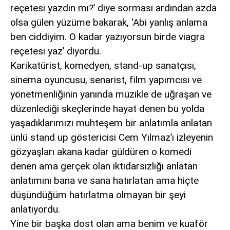
reçetesi yazdın mı?’ diye sorması ardından azda
olsa gülen yüzüme bakarak, ‘Abi yanlış anlama
ben ciddiyim. O kadar yazıyorsun birde viagra
reçetesi yaz’ diyordu.
Karikatürist, komedyen, stand-up sanatçısı,
sinema oyuncusu, senarist, film yapımcısı ve
yönetmenliğinin yanında müzikle de uğraşan ve
düzenlediği skeçlerinde hayat denen bu yolda
yaşadıklarımızı muhteşem bir anlatımla anlatan
ünlü stand up göstericisi Cem Yılmaz’ı izleyenin
gözyaşları akana kadar güldüren o komedi
denen ama gerçek olan iktidarsızlığı anlatan
anlatımını bana ve sana hatırlatan ama hiçte
düşündüğüm hatırlatma olmayan bir şeyi
anlatıyordu.
Yine bir başka dost olan ama benim ve kuaför