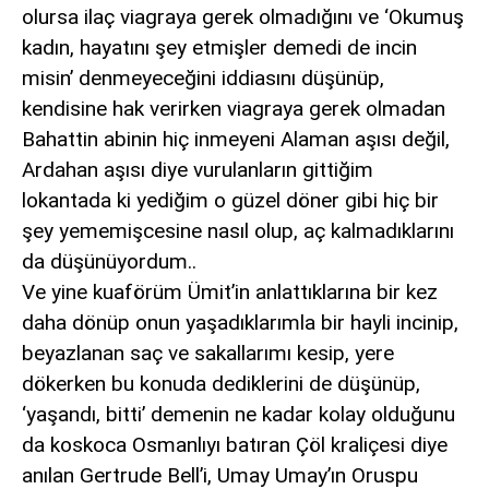
olursa ilaç viagraya gerek olmadığını ve ‘Okumuş
kadın, hayatını şey etmişler demedi de incin
misin’ denmeyeceğini iddiasını düşünüp,
kendisine hak verirken viagraya gerek olmadan
Bahattin abinin hiç inmeyeni Alaman aşısı değil,
Ardahan aşısı diye vurulanların gittiğim
lokantada ki yediğim o güzel döner gibi hiç bir
şey yememişcesine nasıl olup, aç kalmadıklarını
da düşünüyordum..
Ve yine kuaförüm Ümit’in anlattıklarına bir kez
daha dönüp onun yaşadıklarımla bir hayli incinip,
beyazlanan saç ve sakallarımı kesip, yere
dökerken bu konuda dediklerini de düşünüp,
‘yaşandı, bitti’ demenin ne kadar kolay olduğunu
da koskoca Osmanlıyı batıran Çöl kraliçesi diye
anılan Gertrude Bell’i, Umay Umay’ın Oruspu