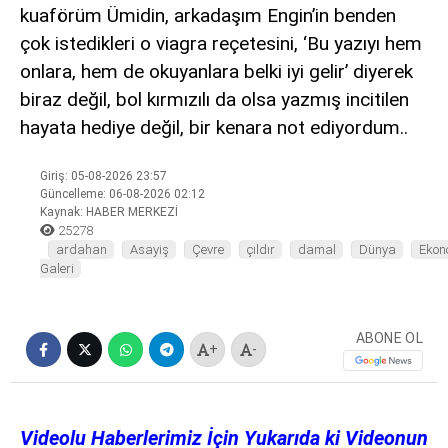
kuaförüm Ümidin, arkadaşım Engin’in benden
çok istedikleri o viagra reçetesini, ‘Bu yazıyı hem
onlara, hem de okuyanlara belki iyi gelir’ diyerek
biraz değil, bol kırmızılı da olsa yazmış incitilen
hayata hediye değil, bir kenara not ediyordum..
Giriş: 05-08-2026 23:57
Güncelleme: 06-08-2026 02:12
Kaynak: HABER MERKEZİ
25278
ardahan
Asayiş
Çevre
çıldır
damal
Dünya
Ekon
Galeri
ABONE OL
+
-
Videolu Haberlerimiz İçin Yukarıda ki Videonun