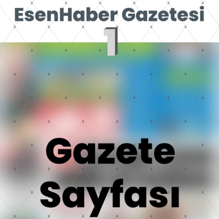
bonusu
veren
siteler
2025
deneme
bonusu
veren
siteler
editorbet
giriş