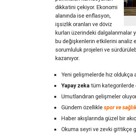
süreçleri, siyasi
liderlerin açıklamaları
ve hükümet
politikaları
kamuoyunun dikkatini
çekiyor. Ekonomi alanında ise enfla
üzerindeki dalgalanmalar yakından 
değişkenlerin etkilerini analiz eder
sorumluluk projeleri ve sürdürüleb
kazanıyor.
Yeni gelişmelerde hız oldukça a
Yapay zeka
tüm kategorilerde ö
Umutlandıran gelişmeler oluyo
Gündem özellikle
spor ve sağlı