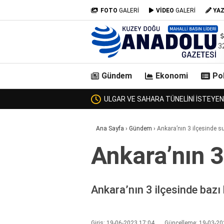
FOTO
GALERİ
VİDEO
GALERİ
YA
3
Gündem
Ekonomi
Pol
DİSİNE ULAŞAMADI!
ZURMAL’IN 7 TOSNUNU BULAN JANDA
casino
Ana Sayfa
›
Gündem
›
Ankara’nın 3 ilçesinde su
siteleri
deneme
Ankara’nın 3
bonusu
veren
siteler
deneme
Ankara’nın 3 ilçesinde bazı b
bonusu
veren
siteler
Giriş: 19-06-2023 17:04
Güncelleme: 19-03-20