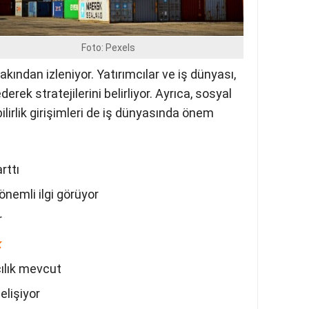
Foto: Pexels
syon, işsizlik oranları ve döviz kurları
izleniyor. Yatırımcılar ve iş dünyası, bu
ek stratejilerini belirliyor. Ayrıca, sosyal
ilirlik girişimleri de iş dünyasında önem
rttı
nemli ilgi görüyor
r
k