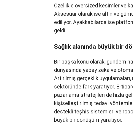
Özellikle oversized kesimler ve ka
sürdürüyor. Aksesuar olarak ise 
şekilli takılar tercih ediliyor. Ay
gözde bir seçenek haline geldi.
Sağlık alanında büyük bir 
Bir başka konu olarak, gündem ha
dünyasında yapay zeka ve otomas
Artırılmış gerçeklik uygulamaları,
perakende sektöründe fark yaratıy
ödemeler ve dijital pazarlama strat
sektöründe ise genetik testler, ki
gelişmesine katkı sağlıyor.
Yapay
robotik cerrahi teknolojileri de s
yaratıyor.