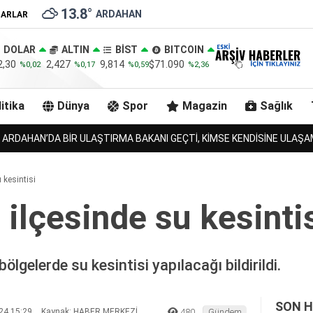
13.8
°
ARDAHAN
ZARLAR
DOLAR
ALTIN
BİST
BITCOIN
2,30
2,427
9,814
$71.090
%0,02
%0,17
%0,59
%2,36
itika
Dünya
Spor
Magazin
Sağlık
RMA, URLULARIN 13 İNEĞİNİDE BULACAK MI?!.
 kesintisi
 ilçesinde su kesinti
ölgelerde su kesintisi yapılacağı bildirildi.
SON H
24 15:29
Kaynak: HABER MERKEZİ
480
Gündem