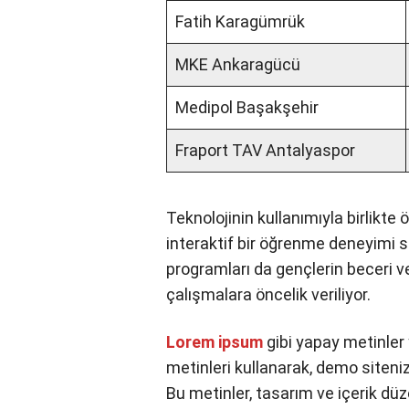
HangiKredi Ümraniyespor
Trabzonspor
Fatih Karagümrük
MKE Ankaragücü
Medipol Başakşehir
Fraport TAV Antalyaspor
Teknolojinin kullanımıyla birlikte
öğrencilere interaktif bir öğren
eğitimi ve girişimcilik programlar
geliştirmeye yönelik çalışmalara ö