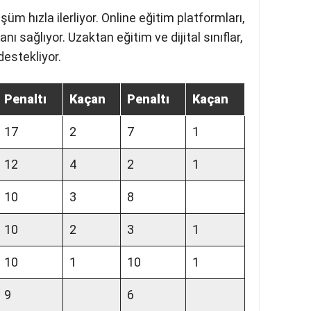
cılık mevcut
elişiyor
şüm hızla ilerliyor. Online eğitim
en erişim imkanı sağlıyor. Uzaktan eğitim
renme süreçlerini destekliyor.
Penaltı
Kaçan
Penaltı
Kaçan
17
2
7
1
12
4
2
1
10
3
8
10
2
3
1