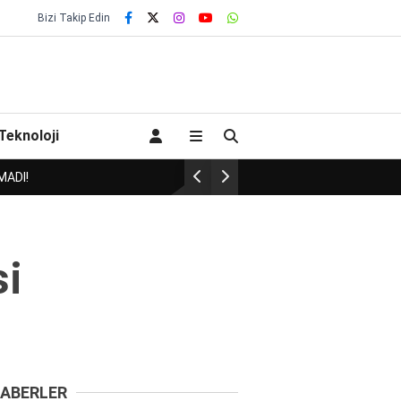
Bizi Takip Edin
Teknoloji
HAVA BAŞKANI HAVASI İNEN CHP’YE İL BAŞKANI 
si
ABERLER