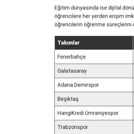
Haber akışlarında güzel bir akı
Okuma seyri ve zevki gittikçe g
Eğitim dünyasında ise dijital dönü
platformları, öğrencilere her yerd
ve dijital sınıflar, öğrencilerin öğ
Takımlar
Fenerbahçe
Galatasaray
Adana Demirspor
Beşiktaş