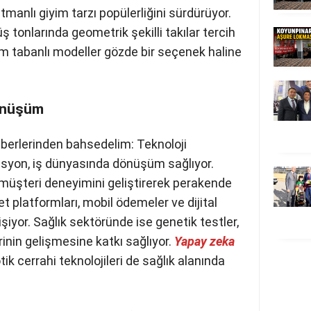
tmanlı giyim tarzı popülerliğini
altın ve gümüş tonlarında geometrik
akkabılarda ise platform tabanlı modeller
dönüşüm
berlerinden bahsedelim: Teknoloji
yon, iş dünyasında dönüşüm sağlıyor.
 müşteri deneyimini geliştirerek
or. E-ticaret platformları, mobil
ejileri de hızla gelişiyor. Sağlık
şiselleştirilmiş tedavi yöntemlerinin
 zeka
destekli teşhis sistemleri ve
ağlık alanında büyük bir dönüşüm