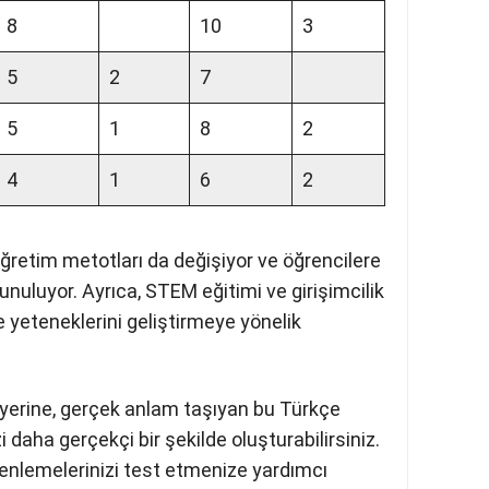
10
1
10
1
9
6
8
10
3
5
2
7
5
1
8
2
4
1
6
2
 öğretim metotları da değişiyor ve
me deneyimi sunuluyor. Ayrıca, STEM
ı da gençlerin beceri ve yeteneklerini
ncelik veriliyor.