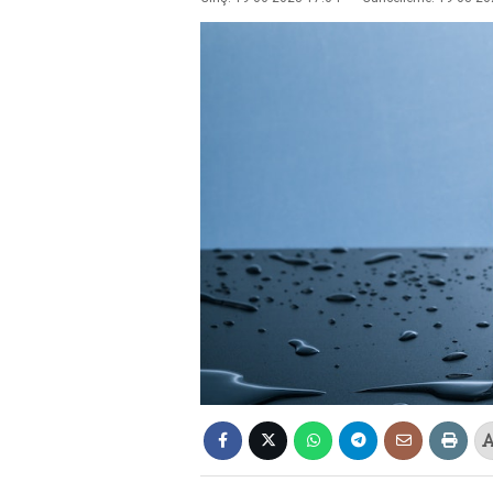
2025
deneme
bonusu
veren
siteler
deneme
bonusu
veren
siteler
2025
deneme
bonusu
veren
siteler
editorbet
giriş