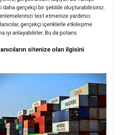
 yerine, gerçek anlam taşıyan bu Türkçe
i daha gerçekçi bir şekilde
sarım ve içerik düzenlemelerinizi test
izi ziyaret eden kullanıcılar, gerçekçi
izin işlevselliğini daha iyi anlayabilirler.
llanıcıların sitenize olan ilgisini