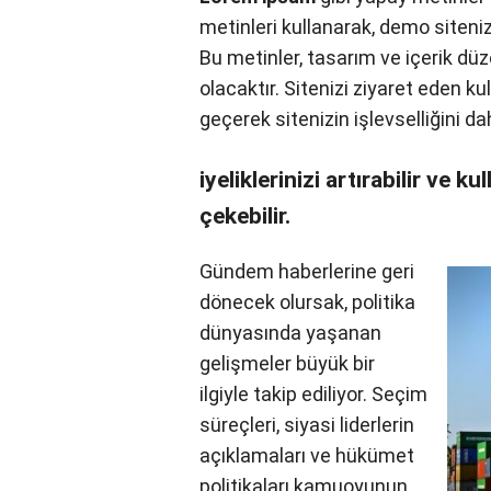
Lorem ipsum
gibi yapay metinler
metinleri kullanarak, demo siteniz
oluşturabilirsiniz. Bu metinler, ta
etmenize yardımcı olacaktır. Siten
içeriklerle etkileşime geçerek siten
Bu da potans
iyeliklerinizi artırabilir ve ku
çekebilir.
Gündem haberlerine
geri dönecek olursak,
politika dünyasında
yaşanan gelişmeler
büyük bir ilgiyle takip
ediliyor. Seçim