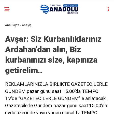
casino
Ana Sayfa
›
Asayiş
siteleri
deneme
Avşar: Siz Kurbanlıklarınız
bonusu
veren
Ardahan’dan alın, Biz
siteler
deneme
kurbanınızı size, kapınıza
bonusu
veren
getirelim..
siteler
2025
deneme
REKLAMLARINIZLA BİRLİKTE GAZETECİLERLE
bonusu
GÜNDEM pazar günü saat 15.00’da TEMPO
veren
TV’de “GAZETECİLERLE GÜNDEM” e anlatacak..
siteler
deneme
Gazetecilerle Gündem pazar günü saat:15.00’da
bonusu
uydu üzerinde yayın yapan ulusal tv TEMPO
veren