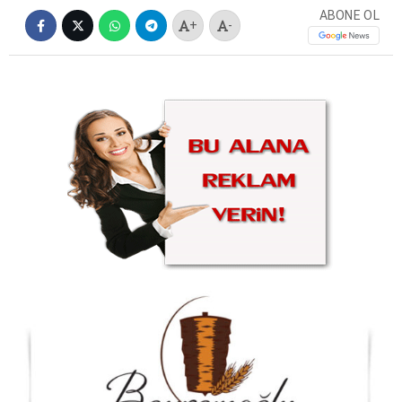
ABONE OL
+
-