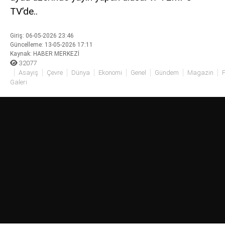
TV’de..
siteler
2025
deneme
Giriş: 06-05-2026 23:46
bonusu
Güncelleme: 13-05-2026 17:11
veren
Kaynak: HABER MERKEZİ
siteler
32077
Asayiş
Çevre
Dünya
Ekonomi
Genel
Gündem
Magazin
P
editorbet
Galeri
giriş