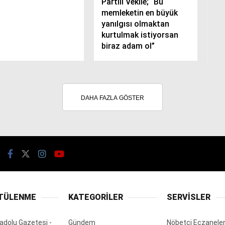
Partili Vekile; “Bu
memleketin en büyük
yanılgısı olmaktan
kurtulmak istiyorsan
biraz adam ol”
DAHA FAZLA GÖSTER
TÜLENME
KATEGORİLER
SERVİSLER
adolu Gazetesi
-
Gündem
Nöbetçi Eczanele