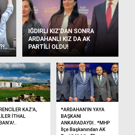
IĞDIRLI KIZ’DAN SONRA
ARDAHANLI KIZ DA AK
!..
PARTİLİ OLDU!
RENCİLER KAZ’A,
*ARDAHAN’IN YAYA
LİLER İTHAL
BAŞKANI
AN’A!..
ANKARADAYDI.. *MHP
İlçe Başkanından AK