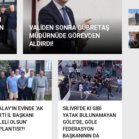
N
AN
VALİDEN SONRA GÜBRETAŞ
MÜDÜRNÜDE GÖREVDEN
ALDIRDI!
LAY’IN EVİNDE ‘AK
SİLİVRİ’DE Kİ GİBİ
RTİ İL BAŞKANI
YATAK BULUNAMAYAN
LELİ OLSUN’
GÖLE’DE, GÖLE
PLANTISI?!
FEDERASYON
BAŞKANININ DA