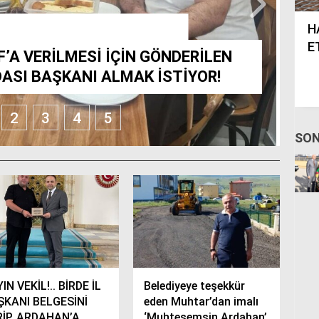
K PARTİ İL
A
N TIKLA.. PAYLAŞ., PAYLAŞTIR..
SUN’
HANAK VE ÇILDIR’DA AŞURE
H
ETKİNLİĞİ..
İÇ
’A VERİLMESİ İÇİN GÖNDERİLEN
DASI BAŞKANI ALMAK İSTİYOR!
2
3
4
5
SON
IN VEKİL!.. BİRDE İL
Belediyeye teşekkür
ŞKANI BELGESİNİ
eden Muhtar’dan imalı
RİP, ARDAHAN’A
‘Muhteşemsin Ardahan’