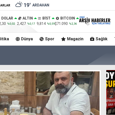
19
°
ARDAHAN
ZARLAR
DOLAR
ALTIN
BİST
BITCOIN
2,30
2,427
9,814
$71.090
%0,02
%0,17
%0,59
%2,36
itika
Dünya
Spor
Magazin
Sağlık