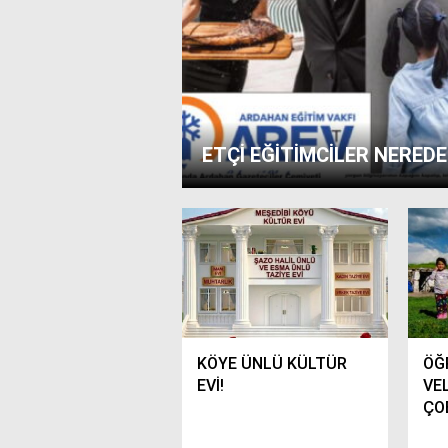
ETÇİ EĞİTİMCİLER NEREDE?
KÖYE ÜNLÜ KÜLTÜR
ÖĞ
EVİ!
VE
ÇOB