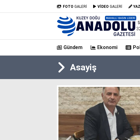
FOTO
GALERİ
VİDEO
GALERİ
YA
3
Gündem
Ekonomi
Pol
Asayiş
casino
siteleri
deneme
bonusu
veren
siteler
deneme
bonusu
veren
siteler
2025
deneme