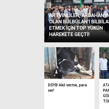
ARTVİNLİLER, ARDAHAN’I
OLAN BÜLBÜLAN’I BİLBİL
ETMEK İÇİN TOP YÜKÜN
HAREKETE GEÇTİ!
DSYB Akıl verme, para
ATA
ver!
PA
GÖ
TO