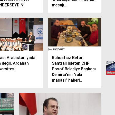
NDERSEYDİN!
mesajı..
ası Arabistan yada
Ruhsatsız Beton
n değil, Ardahan
Santrali İşleten CHP
versitesi!
Posof Belediye Başkanı
Demirci’nin “rakı
masası” haberi..