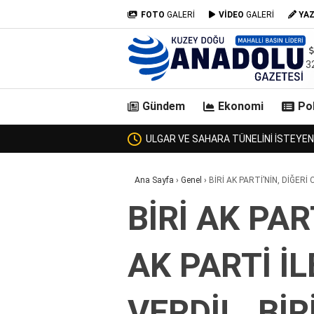
FOTO
GALERİ
VİDEO
GALERİ
YA
3
Gündem
Ekonomi
Pol
KENDİSİNE ULAŞAMADI!
ZURMAL’IN 7 TOSNUNU BULAN JA
casino
Ana Sayfa
›
Genel
›
BİRİ AK PARTİ’NİN, DİĞERİ
siteleri
deneme
BİRİ AK PAR
bonusu
veren
siteler
AK PARTİ İ
deneme
bonusu
veren
VERDİ!.. B
siteler