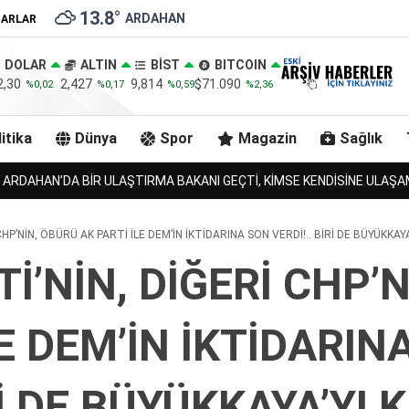
13.8
°
ARDAHAN
ZARLAR
DOLAR
ALTIN
BİST
BITCOIN
2,30
2,427
9,814
$71.090
%0,02
%0,17
%0,59
%2,36
itika
Dünya
Spor
Magazin
Sağlık
NDARMA, URLULARIN 13 İNEĞİNİDE BULACAK MI?!.
 CHP’NİN, ÖBÜRÜ AK PARTİ İLE DEM’İN İKTİDARINA SON VERDİ!.. BİRİ DE BÜYÜKKA
Tİ’NİN, DİĞERİ CHP’
LE DEM’İN İKTİDARIN
İRİ DE BÜYÜKKAYA’YI