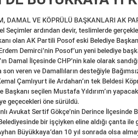
M, DAMAL VE KÖPRÜLÜ BAŞKANLARI AK PART
el Seçimler ardından devir, teslimlerde gerçek
ı olan AK Partili Posof eski Belediye Başkanın
i Erdem Demirci’nin Posof’un yeni belediye ba
ın Damal İlçesinde CHP’nin kale olarak sandığı
a son veren ve Damallıların desteğiyle Bağımsız
Kemal Çamlıyurt ile Ardahan’ın tek Beldesi Köp
ye Başkanı seçilen Mustafa Yıldırım’ın yapacak
i’ye geçecekleri öne sürüldü.
ı Avukat Sertif Gökçe’nin Derince İlçesinde B
Belediyesinde bir işçiyken eline aldığı çanta ile
Ayhan Büyükkaya’dan 10 yıl sonrada olsa almay