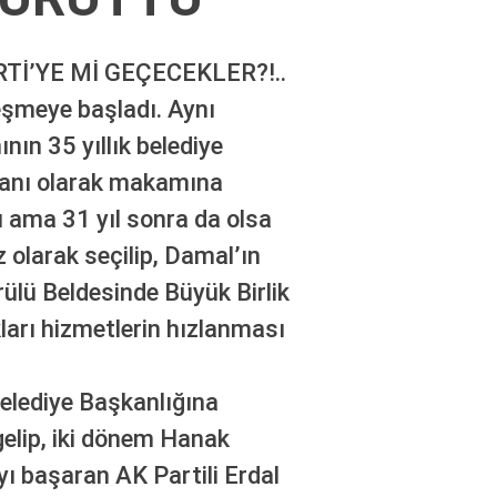
İ’YE Mİ GEÇECEKLER?!..
leşmeye başladı. Aynı
ın 35 yıllık belediye
şkanı olarak makamına
 ama 31 yıl sonra da olsa
 olarak seçilip, Damal’ın
rülü Beldesinde Büyük Birlik
ları hizmetlerin hızlanması
elediye Başkanlığına
 gelip, iki dönem Hanak
ı başaran AK Partili Erdal