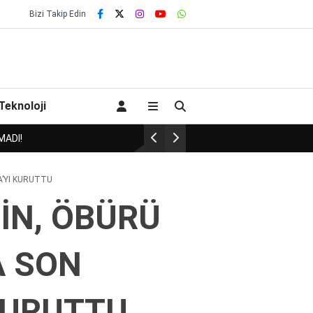
Bizi Takip Edin
Teknoloji
Badem’de Onay gibi CHP’den istifa etmemiş!
YA’YI KURUTTU
NİN, ÖBÜRÜ
A SON
 KURUTTU