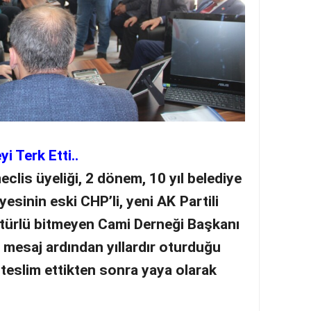
i Terk Etti..
clis üyeliği, 2 dönem, 10 yıl belediye
esinin eski CHP’li, yeni AK Partili
r türlü bitmeyen Cami Derneği Başkanı
r mesaj ardından yıllardır oturduğu
teslim ettikten sonra yaya olarak