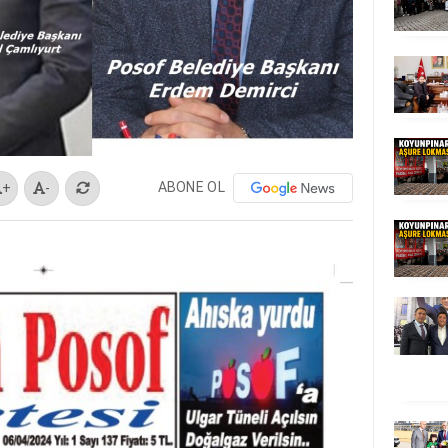
ABONE OL
+
-