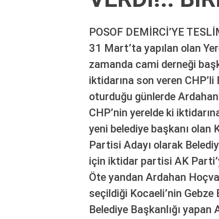
2025
deneme
bonusu
POSOF DEMİRCİ’YE TESLİ
veren
siteler
31 Mart’ta yapılan olan Yer
deneme
zamanda cami derneği başkan
bonusu
veren
iktidarına son veren CHP’l
siteler
oturduğu günlerde Ardahan’
2025
deneme
CHP’nin yerelde ki iktidarın
bonusu
yeni belediye başkanı olan 
veren
siteler
Partisi Adayı olarak Beledi
editorbet
giriş
için iktidar partisi AK Part
Öte yandan Ardahan Hoçvanl
seçildiği Kocaeli’nin Gebze 
Belediye Başkanlığı yapan 