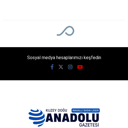
Ana Sayfa
›
ardahan
TARTIŞILAN
SÜRECE, DYP’Lİ
ŞİMŞEK KARŞI
ÇIKTI, AK PARTİLİ
HANCIOĞLU