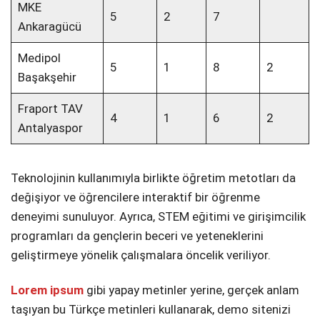
Medipol
5
1
8
2
Başakşehir
Fraport TAV
4
1
6
2
Antalyaspor
Teknolojinin kullanımıyla birlikte öğretim metotları da
değişiyor ve öğrencilere interaktif bir öğrenme deneyimi
sunuluyor. Ayrıca, STEM eğitimi ve girişimcilik programları
da gençlerin beceri ve yeteneklerini geliştirmeye yönelik
çalışmalara öncelik veriliyor.
Lorem ipsum
gibi yapay metinler yerine, gerçek anlam
taşıyan bu Türkçe metinleri kullanarak, demo sitenizi daha
gerçekçi bir şekilde oluşturabilirsiniz. Bu metinler, tasarım
ve içerik düzenlemelerinizi test etmenize yardımcı