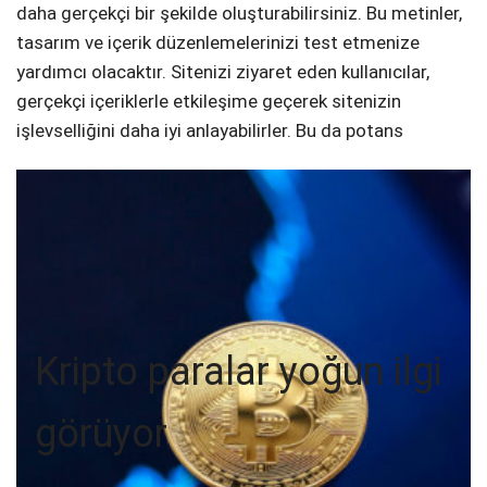
olacaktır. Sitenizi ziyaret eden kullanıcılar, gerçekçi
içeriklerle etkileşime geçerek sitenizin işlevselliğini daha
iyi anlayabilirler. Bu da potans
Kripto paralar yoğun ilgi
görüyor