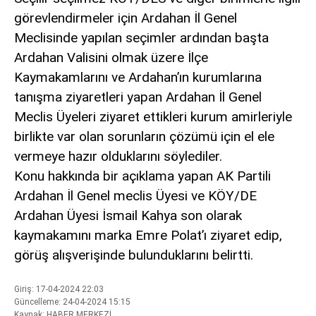
bonusu
görevlendirmeler için Ardahan İl Genel
veren
Meclisinde yapılan seçimler ardından başta
siteler
Ardahan Valisini olmak üzere İlçe
2025
deneme
Kaymakamlarını ve Ardahan’ın kurumlarına
bonusu
tanışma ziyaretleri yapan Ardahan İl Genel
veren
Meclis Üyeleri ziyaret ettikleri kurum amirleriyle
siteler
editorbet
birlikte var olan sorunların çözümü için el ele
giriş
vermeye hazır olduklarını söylediler.
Konu hakkında bir açıklama yapan AK Partili
Ardahan İl Genel meclis Üyesi ve KÖY/DE
Ardahan Üyesi İsmail Kahya son olarak
kaymakamını marka Emre Polat’ı ziyaret edip,
görüş alışverişinde bulunduklarını belirtti.
Giriş: 17-04-2024 22:03
Güncelleme: 24-04-2024 15:15
Kaynak: HABER MERKEZİ