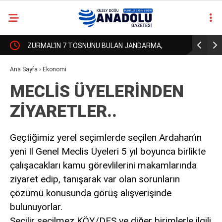
HAN’DA
ZURMAL’IN 7 TOSNUNU BULAN JANDARMA,
HAVA BAŞK
casino
SİNE
URLULARIN 13 İNEĞİNİDE BULACAK MI?!.
OLDU!
Ana Sayfa
›
Ekonomi
siteleri
MECLİS ÜYELERİNDEN
deneme
bonusu
ZİYARETLER..
veren
siteler
deneme
Geçtiğimiz yerel seçimlerde seçilen Ardahan’ın
bonusu
veren
yeni İl Genel Meclis Üyeleri 5 yıl boyunca birlikte
siteler
çalışacakları kamu görevlilerini makamlarında
2025
ziyaret edip, tanışarak var olan sorunların
deneme
bonusu
çözümü konusunda görüş alışverişinde
veren
bulunuyorlar.
siteler
Seçilir seçilmez KÖY/DES ve diğer birimlerle ilgili
deneme