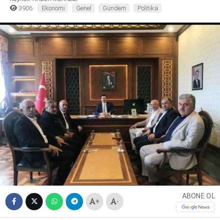
3906
Ekonomi
Genel
Gündem
Politika
ABONE OL
+
-