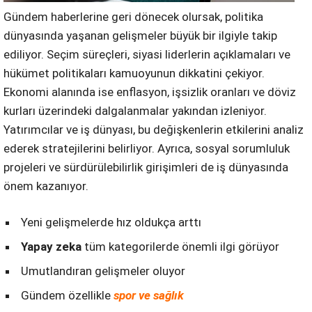
Gündem haberlerine geri dönecek olursak, politika
dünyasında yaşanan gelişmeler büyük bir ilgiyle takip
ediliyor. Seçim süreçleri, siyasi liderlerin açıklamaları ve
hükümet politikaları kamuoyunun dikkatini çekiyor.
Ekonomi alanında ise enflasyon, işsizlik oranları ve döviz
kurları üzerindeki dalgalanmalar yakından izleniyor.
Yatırımcılar ve iş dünyası, bu değişkenlerin etkilerini analiz
ederek stratejilerini belirliyor. Ayrıca, sosyal sorumluluk
projeleri ve sürdürülebilirlik girişimleri de iş dünyasında
önem kazanıyor.
Yeni gelişmelerde hız oldukça arttı
Yapay zeka
tüm kategorilerde önemli ilgi görüyor
Umutlandıran gelişmeler oluyor
Gündem özellikle
spor ve sağlık