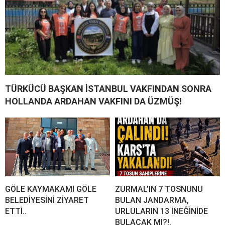
TÜRKÜCÜ BAŞKAN İSTANBUL VAKFINDAN SONRA
HOLLANDA ARDAHAN VAKFINI DA ÜZMÜŞ!
GÖLE KAYMAKAMI GÖLE
ZURMAL’IN 7 TOSNUNU
BELEDİYESİNİ ZİYARET
BULAN JANDARMA,
ETTİ..
URLULARIN 13 İNEĞİNİDE
BULACAK MI?!.