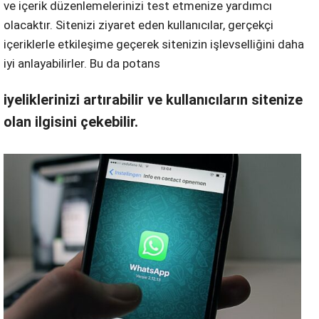
ve içerik düzenlemelerinizi test etmenize yardımcı
olacaktır. Sitenizi ziyaret eden kullanıcılar, gerçekçi
içeriklerle etkileşime geçerek sitenizin işlevselliğini daha
iyi anlayabilirler. Bu da potans
iyeliklerinizi artırabilir ve kullanıcıların sitenize
olan ilgisini çekebilir.