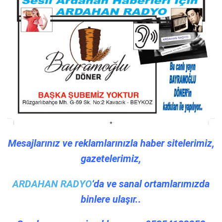
Mesajlarınız ve reklamlarınızla haber sitelerimiz,
gazetelerimiz,
ARDAHAN RADYO
‘da ve sanal ortamlarımızda
binlere ulaşır..