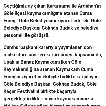
Geçtiğimiz ay çıkan Kararname ile Ardahan’ın
Göle İlçesi kaymakamlığına atanan Cuma
Emeç, Göle Belediyesini ziyaret ederek, Göle
Belediye Başkanı Gökhan Budak ve belediye
personeli ile görüştü.
Cumhurbaşkanı kararıyla yayımlanan son
mülki idare amirleri kararnamesi kapsamında,
Uşak’ın Banaz Kaymakamı iken Göle
Kaymakamlığına atanan Kaymakam Cuma
Emeç’in ziyaretini ekibiyle birlikte karşılayan
Göle Belediye Başkanı Gökhan Budak, Göle
Kaşar Festivalini birlikte başarıyla
gerçekleştirdikleri sayın kaymakamımızla