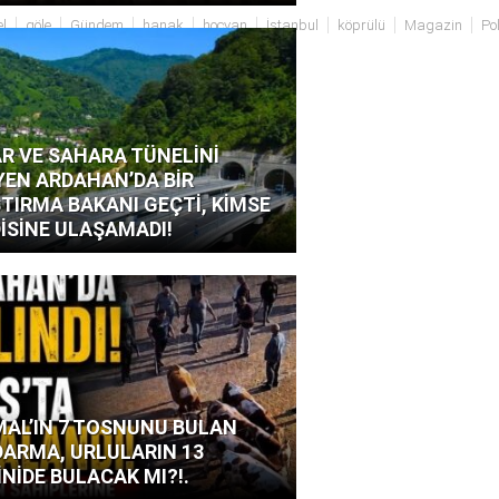
l
göle
Gündem
hanak
hoçvan
İstanbul
köprülü
Magazin
Pol
R VE SAHARA TÜNELİNİ
YEN ARDAHAN’DA BİR
TIRMA BAKANI GEÇTİ, KİMSE
İSİNE ULAŞAMADI!
AL’IN 7 TOSNUNU BULAN
ARMA, URLULARIN 13
İNİDE BULACAK MI?!.