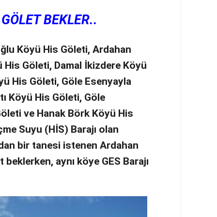
GÖLET BEKLER..
lu Köyü His Göleti, Ardahan
His Göleti, Damal İkizdere Köyü
öyü His Göleti, Göle Esenyayla
tı Köyü His Göleti, Göle
öleti ve Hanak Börk Köyü His
İçme Suyu (HİS) Barajı olan
jdan bir tanesi istenen Ardahan
 beklerken, aynı köye GES Barajı