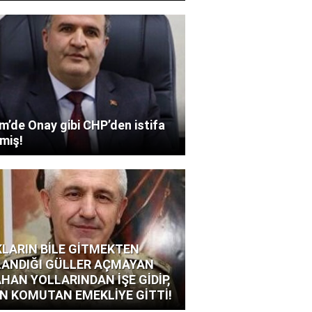
’de Onay gibi CHP’den istifa
miş!
LARIN BİLE GİTMEKTEN
ANDIĞI GÜLLER AÇMAYAN
HAN YOLLARINDAN İŞE GİDİP,
N KOMUTAN EMEKLİYE GİTTİ!