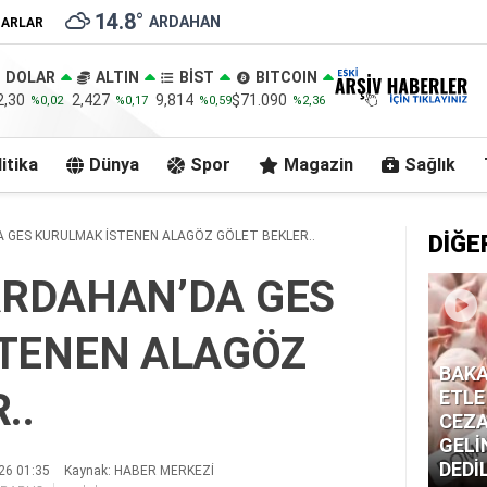
14.8
°
ARDAHAN
ZARLAR
DOLAR
ALTIN
BİST
BITCOIN
2,30
2,427
9,814
$71.090
%0,02
%0,17
%0,59
%2,36
itika
Dünya
Spor
Magazin
Sağlık
DA GES KURULMAK İSTENEN ALAGÖZ GÖLET BEKLER..
DİĞE
 ARDAHAN’DA GES
TENEN ALAGÖZ
BAKA
..
ETLE
CEZA
GELİ
DEDİ
26 01:35
Kaynak: HABER MERKEZİ