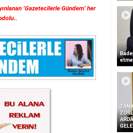
ınlanan ‘Gazetecilerle Gündem’ her
pdolu..
Badem
etme
TANK
ZORL
ARDA
GELE