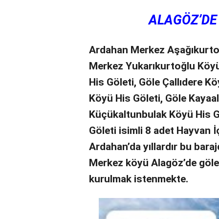
ALAGÖZ’DE 
Ardahan Merkez Aşağıkurtoğ
Merkez Yukarıkurtoğlu Köyü 
His Göleti, Göle Çallıdere K
Köyü His Göleti, Göle Kayaal
Küçükaltunbulak Köyü His G
Göleti isimli 8 adet Hayvan 
Ardahan’da yıllardır bu bara
Merkez köyü Alagöz’de gölet
kurulmak istenmekte.