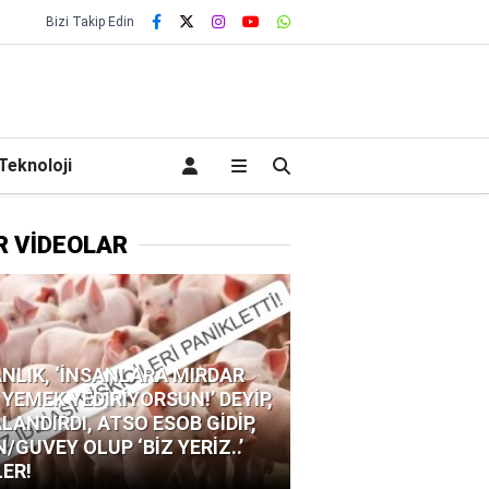
Bizi Takip Edin
Teknoloji
R VİDEOLAR
NLIK, ‘İNSANLARA MIRDAR
 YEMEK YEDİRİYORSUN!’ DEYİP,
LANDIRDI, ATSO ESOB GİDİP,
N/GUVEY OLUP ‘BİZ YERİZ..’
LER!