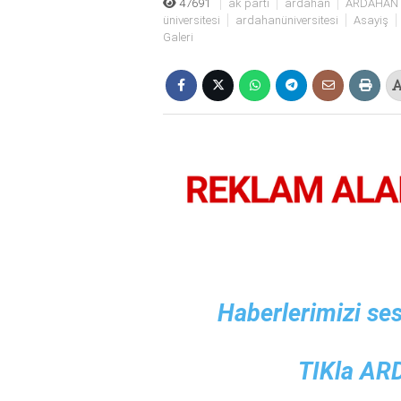
47691
ak parti
ardahan
ARDAHAN
bonusu
üniversitesi
ardahanüniversitesi
Asayiş
veren
Galeri
siteler
deneme
bonusu
veren
siteler
2025
deneme
bonusu
veren
siteler
editorbet
giriş
Haberlerimizi ses
TIKla A