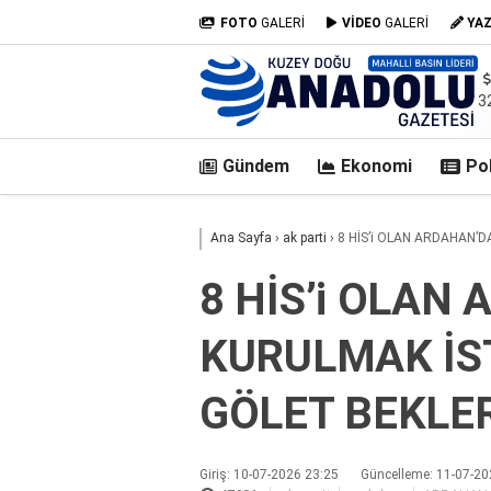
FOTO
GALERİ
VİDEO
GALERİ
YA
3
Gündem
Ekonomi
Pol
casino
Ana Sayfa
›
ak parti
›
8 HİS’i OLAN ARDAHAN’
siteleri
deneme
8 HİS’i OLAN
bonusu
veren
KURULMAK İS
siteler
deneme
bonusu
GÖLET BEKLER
veren
siteler
2025
Giriş: 10-07-2026 23:25
Güncelleme: 11-07-20
deneme