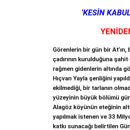
‘KESİN KABUL
YENİDE
Görenlerin bir gün bir At’ın, 
çadırının kurulduğuna şahit o
rağmen gidenlerin altında g
Hıçvan Yayla şenliğini yapıldı
ekilmediği, bir tarlanın olmadı
yüzeyinin büyük bölümü gü
Alagöz köyünün eteğinin al
yapılmak istenen ve 33 Mily
katkı sunacağı belirtilen Gün