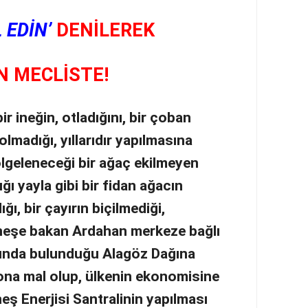
 EDİN’
DENİLEREK
N MECLİSTE!
bir ineğin, otladığını, bir çoban
lmadığı, yıllarıdır yapılmasına
ölgeleneceği bir ağaç ekilmeyen
ğı yayla gibi bir fidan ağacın
ğı, bir çayırın biçilmediği,
neşe bakan Ardahan merkeze bağlı
tında bulunduğu Alagöz Dağına
ona mal olup, ülkenin ekonomisine
eş Enerjisi Santralinin yapılması