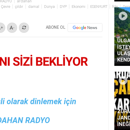
 RADYO
ardahan
Çevre
çıldır
damal
Dünya
DYP
Ekonomi
ESENYURT
föle
Gene
ABONE OL
+
-
ULGA
İSTE
ULAŞ
KEND
li olarak dinlemek için
ZURM
JAND
RDAHAN RADYO
İNEĞ