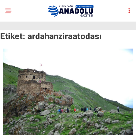
casino
Etiket:
ardahanziraatodası
siteleri
deneme
bonusu
veren
siteler
deneme
bonusu
veren
siteler
2025
deneme
bonusu
veren
siteler
deneme
bonusu
veren