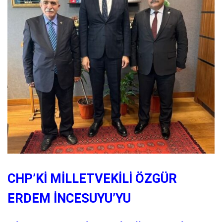
CHP’Kİ MİLLETVEKİLİ ÖZGÜR
ERDEM İNCESUYU’YU