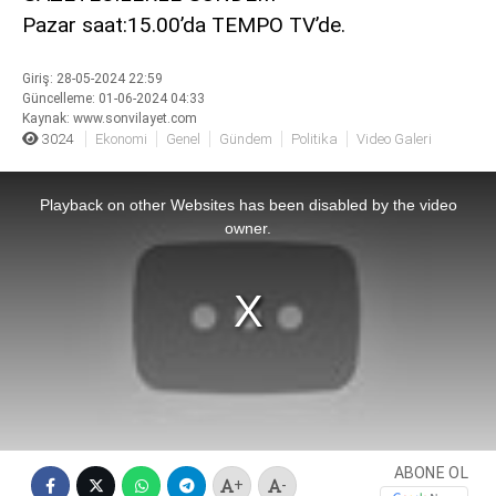
Pazar saat:15.00’da TEMPO TV’de.
siteler
2025
deneme
Giriş: 28-05-2024 22:59
bonusu
Güncelleme: 01-06-2024 04:33
veren
Kaynak: www.sonvilayet.com
siteler
3024
Ekonomi
Genel
Gündem
Politika
Video Galeri
editorbet
This
giriş
is
a
Playback on other Websites has been disabled by the video
modal
window.
owner.
ABONE OL
+
-