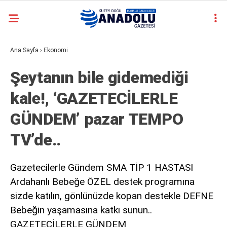
casino
Ana Sayfa
›
Ekonomi
siteleri
deneme
Şeytanın bile gidemediği
bonusu
veren
kale!, ‘GAZETECİLERLE
siteler
deneme
GÜNDEM’ pazar TEMPO
bonusu
veren
TV’de..
siteler
2025
deneme
Gazetecilerle Gündem SMA TİP 1 HASTASI
bonusu
Ardahanlı Bebeğe ÖZEL destek programına
veren
sizde katılın, gönlünüzde kopan destekle DEFNE
siteler
deneme
Bebeğin yaşamasına katkı sunun..
bonusu
GAZETECİLERLE GÜNDEM
veren