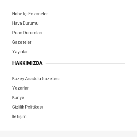
Nöbetçi Eczaneler
Hava Durumu
Puan Durumları
Gazeteler
Yayınlar
HAKKIMIZDA
Kuzey Anadolu Gazetesi
Yazarlar
Künye
Gizlilik Politikası
İletişim