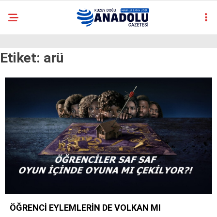
casino
Etiket:
arü
siteleri
deneme
bonusu
veren
siteler
deneme
bonusu
veren
siteler
2025
deneme
bonusu
veren
siteler
deneme
bonusu
ÖĞRENCİ EYLEMLERİN DE VOLKAN MI
veren