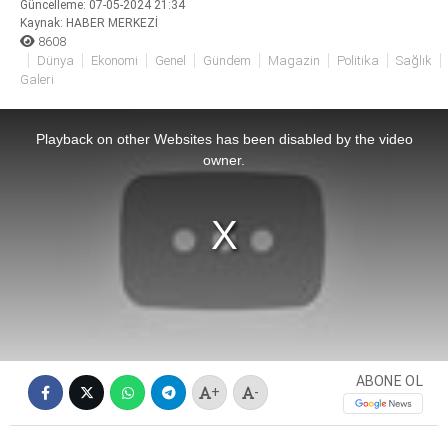
Güncelleme: 07-05-2024 21:34
Kaynak: HABER MERKEZİ
8608
Dünya
Ekonomi
Genel
Gündem
Magazin
Politika
Sağlık
Galeri
This
is
a
Playback on other Websites has been disabled by the video
modal
window.
owner.
ABONE OL
+
-