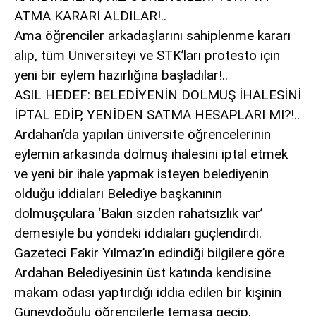
ATMA KARARI ALDILAR!..
siteler
2025
Ama öğrenciler arkadaşlarını sahiplenme kararı
deneme
alıp, tüm Üniversiteyi ve STK’ları protesto için
bonusu
yeni bir eylem hazırlığına başladılar!..
veren
siteler
ASIL HEDEF: BELEDİYENİN DOLMUŞ İHALESİNİ
editorbet
İPTAL EDİP, YENİDEN SATMA HESAPLARI MI?!..
giriş
Ardahan’da yapılan üniversite öğrencelerinin
eylemin arkasında dolmuş ihalesini iptal etmek
ve yeni bir ihale yapmak isteyen belediyenin
olduğu iddiaları Belediye başkanının
dolmuşçulara ‘Bakın sizden rahatsızlık var’
demesiyle bu yöndeki iddiaları güçlendirdi.
Gazeteci Fakir Yılmaz’ın edindiği bilgilere göre
Ardahan Belediyesinin üst katında kendisine
makam odası yaptırdığı iddia edilen bir kişinin
Güneydoğulu öğrencilerle temasa geçip,