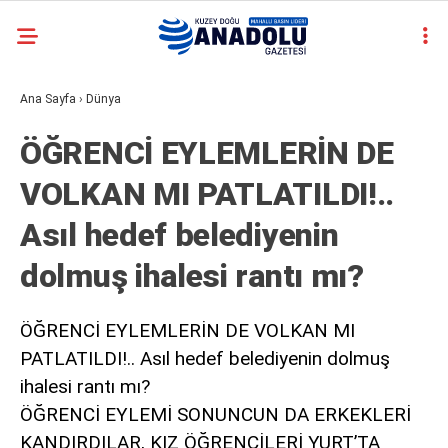
casino
Ana Sayfa
›
Dünya
siteleri
deneme
ÖĞRENCİ EYLEMLERİN DE
bonusu
veren
VOLKAN MI PATLATILDI!..
siteler
deneme
Asıl hedef belediyenin
bonusu
veren
dolmuş ihalesi rantı mı?
siteler
2025
deneme
ÖĞRENCİ EYLEMLERİN DE VOLKAN MI
bonusu
PATLATILDI!.. Asıl hedef belediyenin dolmuş
veren
ihalesi rantı mı?
siteler
deneme
ÖĞRENCİ EYLEMİ SONUNCUN DA ERKEKLERİ
bonusu
KANDIRDILAR, KIZ ÖĞRENCİLERİ YURT’TA
veren