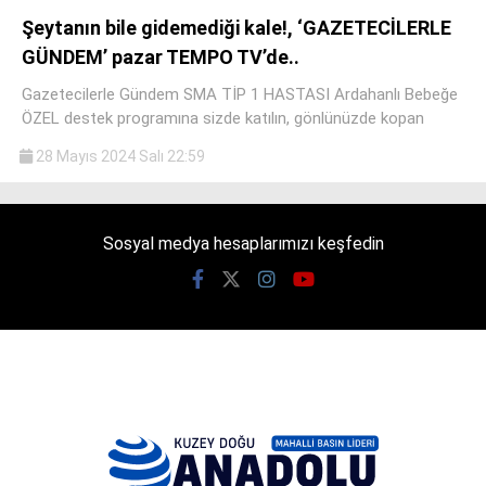
siteler
Şeytanın bile gidemediği kale!, ‘GAZETECİLERLE
2025
GÜNDEM’ pazar TEMPO TV’de..
deneme
bonusu
Gazetecilerle Gündem SMA TİP 1 HASTASI Ardahanlı Bebeğe
veren
ÖZEL destek programına sizde katılın, gönlünüzde kopan
siteler
28 Mayıs 2024 Salı 22:59
editorbet
giriş
Sosyal medya hesaplarımızı keşfedin