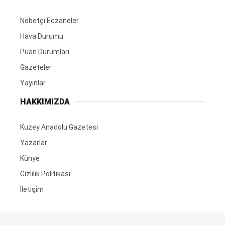
Nöbetçi Eczaneler
Hava Durumu
Puan Durumları
Gazeteler
Yayınlar
HAKKIMIZDA
Kuzey Anadolu Gazetesi
Yazarlar
Künye
Gizlilik Politikası
İletişim