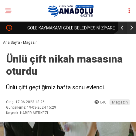
18.2
°
ARDAHAN
!
GÖLE KAYMAKAMI GÖLE BELEDİYESİNİ ZİYARET
ULGAR VE
YAZARLAR
casino
ETTİ..
BİR ULAŞT
Ana Sayfa
›
Magazin
siteleri
deneme
ULAŞAMAD
Ünlü çift nikah masasına
bonusu
veren
oturdu
siteler
deneme
bonusu
Ünlü çift geçtiğimiz hafta sonu evlendi.
veren
siteler
Giriş: 17-06-2023 18:26
640
Magazin
2025
Güncelleme: 19-03-2024 15:29
deneme
Kaynak: HABER MERKEZİ
bonusu
veren
siteler
deneme