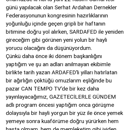
günü yapılacak olan Serhat Ardahan Dernekler
Federasyonunun kongresinin hazırlıklarının
yoğunluğu içinde geçen gripli bir haftanın
bitimine doğru yol alırken, SARDAFED ile yeniden
gireceğim gibi görünen yeni yolun bir hayli
yorucu olacağını da düşünüyordum.
Çünkü daha önce iki dönem başkanlığını
yaptığım ve şu an adları anılmayan ekibimle
birlikte tarih yazan ARDAFED’li yılları hatırlatan
bir ağırlığın çöktüğü omuzlarım eşliğinde bu
pazar CAN TEMPO TV‘de bir kez daha
yayınlayacağımız, GAZETECİLERLE GÜNDEM
adlı program öncesi yaptığım onca görüşme
dolaysıyla bir hayli yorgun bir yüz ile önce yemek
yemeye sonra kuaförüme doğru yürürken hem
hasta olmam, hem de memleketim gibi iyiden