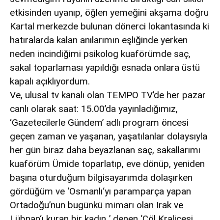
etkisinden uyanıp, öğlen yemeğini akşama doğru
Kartal merkezde bulunan dönerci lokantasında ki
hatıralarda kalan anılarımın eşliğinde yerken
neden incindiğimi psikolog kuaförümde saç,
sakal toparlaması yapıldığı esnada onlara üstü
kapalı açıklıyordum.
Ve, ulusal tv kanalı olan TEMPO TV’de her pazar
canlı olarak saat: 15.00’da yayınladığımız,
‘Gazetecilerle Gündem’ adlı program öncesi
geçen zaman ve yaşanan, yaşatılanlar dolaysıyla
her gün biraz daha beyazlanan saç, sakallarımı
kuaförüm Ümide toparlatıp, eve dönüp, yeniden
başına oturduğum bilgisayarımda dolaşırken
gördüğüm ve ‘Osmanlı‘yı paramparça yapan
Ortadoğu’nun bugünkü mimarı olan Irak ve
Lübnan‘ı kuran bir kadın..’ denen ‘Çöl Kraliçesi