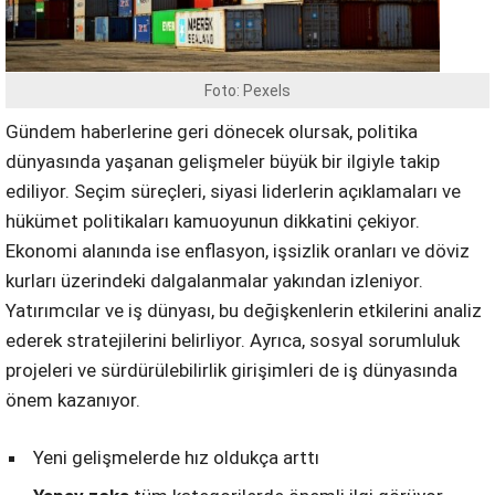
Foto: Pexels
Gündem haberlerine geri dönecek olursak, politika
dünyasında yaşanan gelişmeler büyük bir ilgiyle takip
ediliyor. Seçim süreçleri, siyasi liderlerin açıklamaları ve
hükümet politikaları kamuoyunun dikkatini çekiyor.
Ekonomi alanında ise enflasyon, işsizlik oranları ve döviz
kurları üzerindeki dalgalanmalar yakından izleniyor.
Yatırımcılar ve iş dünyası, bu değişkenlerin etkilerini analiz
ederek stratejilerini belirliyor. Ayrıca, sosyal sorumluluk
projeleri ve sürdürülebilirlik girişimleri de iş dünyasında
önem kazanıyor.
Yeni gelişmelerde hız oldukça arttı