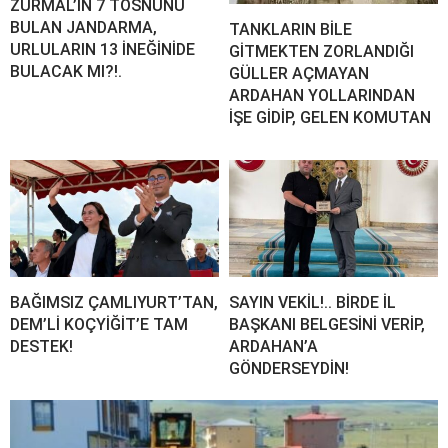
ZURMAL’IN 7 TOSNUNU
BULAN JANDARMA,
TANKLARIN BİLE
URLULARIN 13 İNEĞİNİDE
GİTMEKTEN ZORLANDIĞI
BULACAK MI?!.
GÜLLER AÇMAYAN
ARDAHAN YOLLARINDAN
İŞE GİDİP, GELEN KOMUTAN
BAĞIMSIZ ÇAMLIYURT’TAN,
SAYIN VEKİL!.. BİRDE İL
DEM’Lİ KOÇYİĞİT’E TAM
BAŞKANI BELGESİNİ VERİP,
DESTEK!
ARDAHAN’A
GÖNDERSEYDİN!