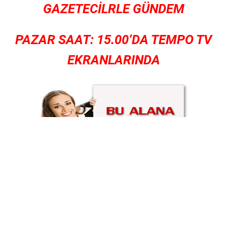
GAZETECİLRLE GÜNDEM
PAZAR SAAT: 15.00’DA TEMPO TV
EKRANLARINDA