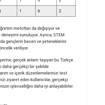
4
1
6
2
 öğretim metotları da değişiyor ve
me deneyimi sunuluyor. Ayrıca, STEM
ı da gençlerin beceri ve yeteneklerini
ncelik veriliyor.
 yerine, gerçek anlam taşıyan bu Türkçe
i daha gerçekçi bir şekilde
sarım ve içerik düzenlemelerinizi test
izi ziyaret eden kullanıcılar, gerçekçi
izin işlevselliğini daha iyi anlayabilirler.