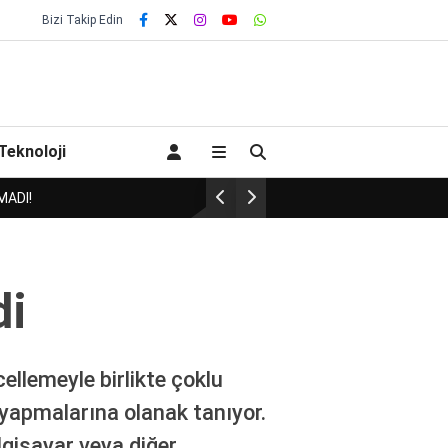
Bizi Takip Edin
Teknoloji
HAVA BAŞKANI HAVASI İNEN CH
di
ellemeyle birlikte çoklu
ş yapmalarına olanak tanıyor.
ilgisayar veya diğer