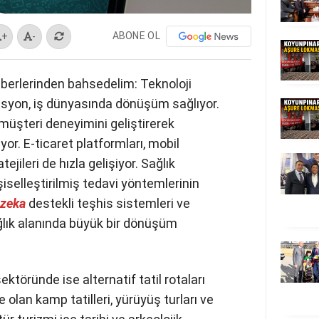
ABONE OL
+
-
berlerinden bahsedelim: Teknoloji
yon, iş dünyasında dönüşüm sağlıyor.
 müşteri deneyimini geliştirerek
or. E-ticaret platformları, mobil
ejileri de hızla gelişiyor. Sağlık
şiselleştirilmiş tedavi yöntemlerinin
 zeka
destekli teşhis sistemleri ve
ağlık alanında büyük bir dönüşüm
töründe ise alternatif tatil rotaları
e olan kamp tatilleri, yürüyüş turları ve