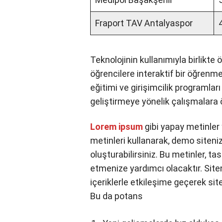
Fraport TAV Antalyaspor
Teknolojinin kullanımıyla birlikte
öğrencilere interaktif bir öğren
eğitimi ve girişimcilik programlar
geliştirmeye yönelik çalışmalara ö
Lorem ipsum
gibi yapay metinler
metinleri kullanarak, demo siteniz
oluşturabilirsiniz. Bu metinler, ta
etmenize yardımcı olacaktır. Siten
içeriklerle etkileşime geçerek siten
Bu da potans