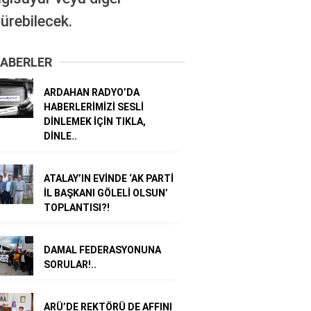
ürebilecek.
ABERLER
ARDAHAN RADYO’DA
HABERLERİMİZİ SESLİ
DİNLEMEK İÇİN TIKLA,
DİNLE..
ATALAY’IN EVİNDE ‘AK PARTİ
İL BAŞKANI GÖLELİ OLSUN’
TOPLANTISI?!
DAMAL FEDERASYONUNA
SORULAR!..
ARÜ’DE REKTÖRÜ DE AFFINI