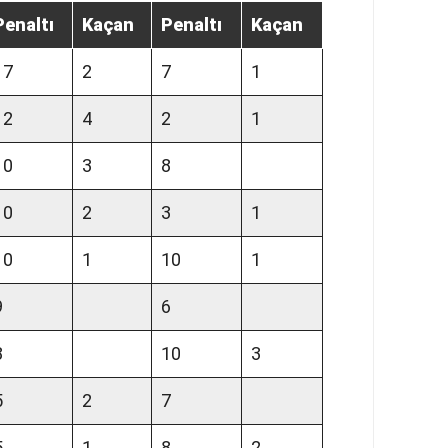
Penaltı
Kaçan
Penaltı
Kaçan
17
2
7
1
12
4
2
1
10
3
8
10
2
3
1
10
1
10
1
9
6
8
10
3
5
2
7
5
1
8
2