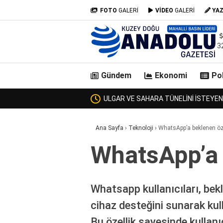
FOTO
GALERİ
VİDEO
GALERİ
YA
3
Gündem
Ekonomi
Pol
GEÇTİ, KİMSE KENDİSİNE ULAŞAMADI!
ZURMAL’IN 7 TOS
casino
Ana Sayfa
›
Teknoloji
›
WhatsApp’a beklenen öze
siteleri
deneme
WhatsApp’a 
bonusu
veren
siteler
deneme
Whatsapp kullanıcıları, bekl
bonusu
cihaz desteğini sunarak kull
veren
siteler
Bu özellik sayesinde kullanı