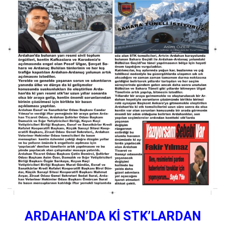
ARDAHAN’DA Kİ STK’LARDAN