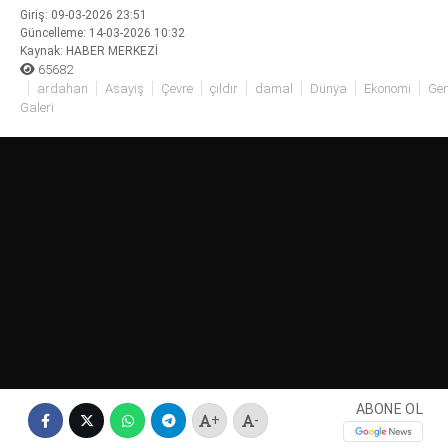
Giriş: 09-03-2026 23:51
Güncelleme: 14-03-2026 10:32
Kaynak: HABER MERKEZİ
65682
ardahan
Asayiş
Çevre
çıldır
damal
Dünya
Ekonomi
Gen
Galeri
ABONE OL
+
-