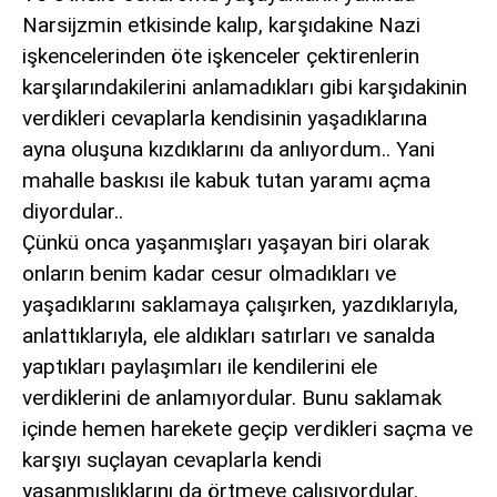
Narsijzmin etkisinde kalıp, karşıdakine Nazi
işkencelerinden öte işkenceler çektirenlerin
karşılarındakilerini anlamadıkları gibi karşıdakinin
verdikleri cevaplarla kendisinin yaşadıklarına
ayna oluşuna kızdıklarını da anlıyordum.. Yani
mahalle baskısı ile kabuk tutan yaramı açma
diyordular..
Çünkü onca yaşanmışları yaşayan biri olarak
onların benim kadar cesur olmadıkları ve
yaşadıklarını saklamaya çalışırken, yazdıklarıyla,
anlattıklarıyla, ele aldıkları satırları ve sanalda
yaptıkları paylaşımları ile kendilerini ele
verdiklerini de anlamıyordular. Bunu saklamak
içinde hemen harekete geçip verdikleri saçma ve
karşıyı suçlayan cevaplarla kendi
yaşanmışlıklarını da örtmeye çalışıyordular.