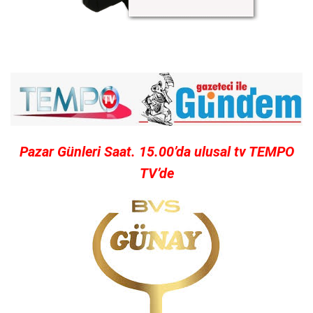
Pazar Günleri Saat. 15.00’da ulusal tv TEMPO
TV’de