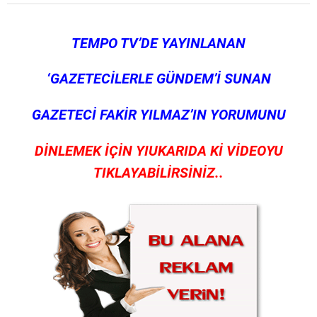
TEMPO TV’DE YAYINLANAN
‘GAZETECİLERLE GÜNDEM’İ SUNAN
GAZETECİ FAKİR YILMAZ’IN YORUMUNU
DİNLEMEK İÇİN YIUKARIDA Kİ VİDEOYU
TIKLAYABİLİRSİNİZ..