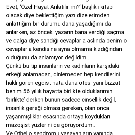
Evet, ‘Özel Hayat Anlatılır mı?’ başlıklı kitap
olacak diye beklettiğim yazı dizelerimden
anlattığım bir durumu daha yaşadığımı da
anlarken, az önceki yazarın bana verdiği saçma
ve dalga diye sandığı cevaplarla aslında benim o
cevaplarla kendisine ayna olmama kızdığından
olduğunu da anlamıyor değildim..
Çünkü bu tip insanların ve kadınların karşıdaki
erkeği anlamadan, dinlemeden hep kendilerini
haklı gören egoist hata daha ötesi yani bizzat
benim 56 yıllık hayatta birlikte olduklarımın
‘birlikte’ derken bunun sadece cinsellik değil,
insanlık gereği olması gereken, olan onca
yaşanmışlıklar esasında ortaya koydukları
mazoşist yüzlerini de görüyordum..
Ve Othello sendromu yaşayanların yanında