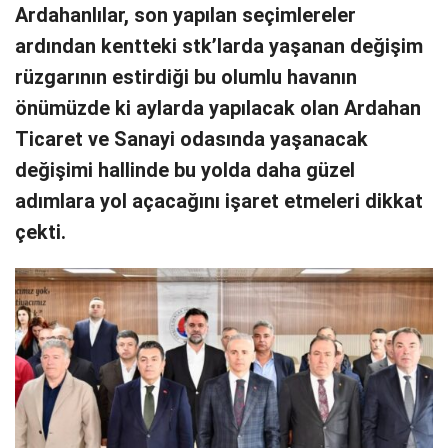
Ardahanlılar, son yapılan seçimlereler
ardından kentteki stk’larda yaşanan değişim
rüzgarının estirdiği bu olumlu havanın
önümüzde ki aylarda yapılacak olan Ardahan
Ticaret ve Sanayi odasında yaşanacak
değişimi hallinde bu yolda daha güzel
adımlara yol açacağını işaret etmeleri dikkat
çekti.