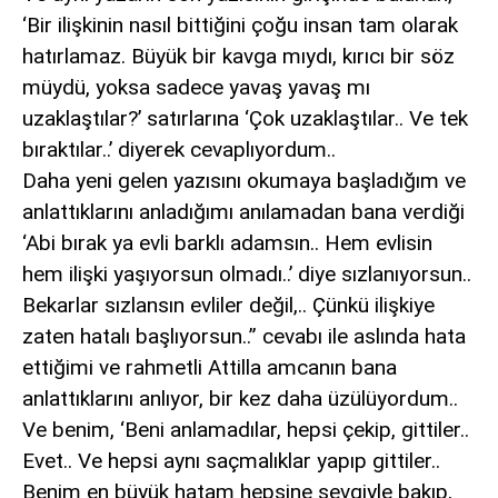
‘Bir ilişkinin nasıl bittiğini çoğu insan tam olarak
hatırlamaz. Büyük bir kavga mıydı, kırıcı bir söz
müydü, yoksa sadece yavaş yavaş mı
uzaklaştılar?’ satırlarına ‘Çok uzaklaştılar.. Ve tek
bıraktılar..’ diyerek cevaplıyordum..
Daha yeni gelen yazısını okumaya başladığım ve
anlattıklarını anladığımı anılamadan bana verdiği
‘Abi bırak ya evli barklı adamsın.. Hem evlisin
hem ilişki yaşıyorsun olmadı..’ diye sızlanıyorsun..
Bekarlar sızlansın evliler değil,.. Çünkü ilişkiye
zaten hatalı başlıyorsun..” cevabı ile aslında hata
ettiğimi ve rahmetli Attilla amcanın bana
anlattıklarını anlıyor, bir kez daha üzülüyordum..
Ve benim, ‘Beni anlamadılar, hepsi çekip, gittiler..
Evet.. Ve hepsi aynı saçmalıklar yapıp gittiler..
Benim en büyük hatam hepsine sevgiyle bakıp,