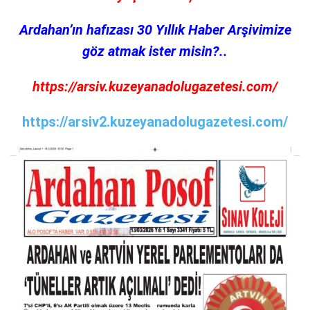
Ardahan’ın hafızası 30 Yıllık Haber Arşivimize
göz atmak ister misin?..
https://arsiv.kuzeyanadolugazetesi.com/
https://arsiv2.kuzeyanadolugazetesi.com/