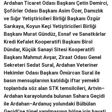
Ardahan Ticaret Odası Başkanı Çetin Demirci,
Şoförler Odası Başkanı Asim Özer, Damızlık
ve Sığır Yetiştiricileri Birliği Başkanı Özgür
Sarıkaya, Koyun Keçi Yetiştiricileri Birliği
Başkanı Murat Gündüz, Esnaf ve Sanatkârlar
Kredi Kefalet Kooperatifi Başkanı Birol
Dündar, Küçük Sanayi Sitesi Kooperatifi
Başkanı Mahmut Avşar, Ziraat Odası Genel
Sekreteri Sedat Sural, Ardahan Veteriner
Hekimler Odası Başkanı Ömürcan Sural ile
basın mensuplarının katıldığı iftar yemekli
toplantıda söz alan STK temsilcileri, Artvin–
Ardahan karayolunda bulunan Sahara Geçidi
ile Ardahan–Ardanuç yolundaki Bülbülan
Geçidi’ne tünel yapılmasının bölge için hayati