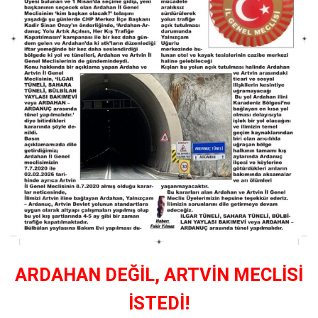
ARDAHAN DEĞİL, ARTVİN MECLİSİ
İSTEDİ!