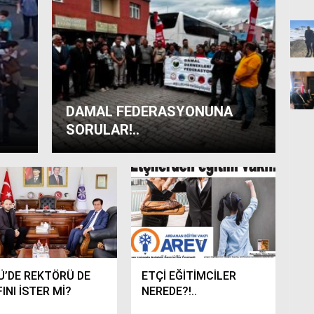
DAMAL FEDERASYONUNA
SORULAR!..
Ü’DE REKTÖRÜ DE
ETÇİ EĞİTİMCİLER
INI İSTER Mİ?
NEREDE?!..