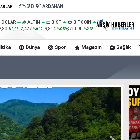
20.9
°
ARDAHAN
ZARLAR
DOLAR
ALTIN
BİST
BITCOIN
2,30
2,427
9,814
$71.090
%0,02
%0,17
%0,59
%2,36
itika
Dünya
Spor
Magazin
Sağlık