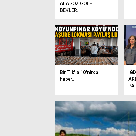
ALAGÖZ GÖLET
BEKLER..
Bir TIk’la 10’nlrca
IĞ
haber..
AR
PAR