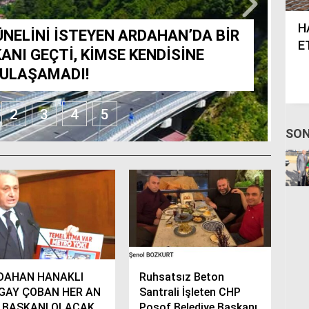
K PARTİ İL
A
SUN’
HANAK VE ÇILDIR’DA AŞURE
H
NELİNİ İSTEYEN ARDAHAN’DA BİR
ETKİNLİĞİ..
İÇ
NI GEÇTİ, KİMSE KENDİSİNE
ULAŞAMADI!
2
3
4
5
SON
DAHAN HANAKLI
Ruhsatsız Beton
GAY ÇOBAN HER AN
Santrali İşleten CHP
B BAŞKANI OLACAK
Posof Belediye Başkanı