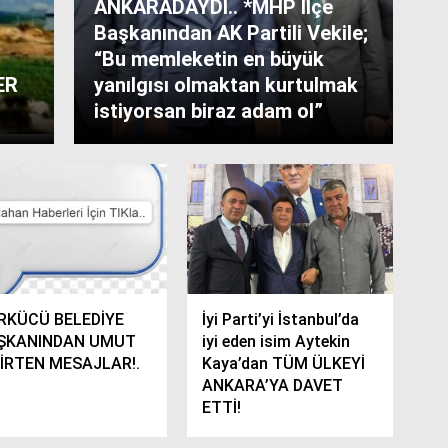
ANKARADAYDI.. *MHP İlçe
Başkanından AK Partili Vekile;
“Bu memleketin en büyük
ER
yanılgısı olmaktan kurtulmak
istiyorsan biraz adam ol”
RKÜCÜ BELEDİYE
İyi Parti’yi İstanbul’da
ŞKANINDAN UMUT
iyi eden isim Aytekin
TİRTEN MESAJLAR!.
Kaya’dan TÜM ÜLKEYİ
ANKARA’YA DAVET
ETTİ!