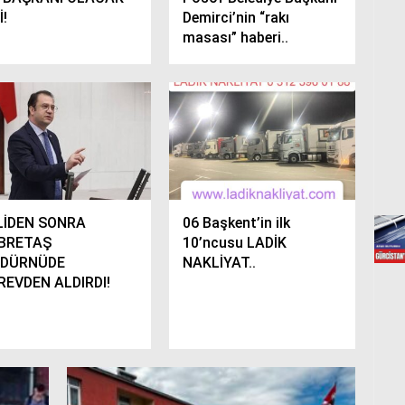
İ!
Demirci’nin “rakı
masası” haberi..
LİDEN SONRA
06 Başkent’in ilk
BRETAŞ
10’ncusu LADİK
DÜRNÜDE
NAKLİYAT..
REVDEN ALDIRDI!