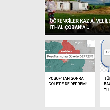
ÖĞRENCİLER KAZ’A, VELİL
İTHAL ÇOBAN’A!..
POSOF’TAN SONRA
TÜ
GÖLE’DE DE DEPREM!
BA
Yİ