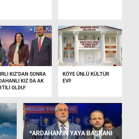
DIRLI KIZ’DAN SONRA
KÖYE ÜNLÜ KÜLTÜR
DAHANLI KIZ DA AK
EVİ!
TİLİ OLDU!
*ARDAHAN’IN YAYA BAŞKANI