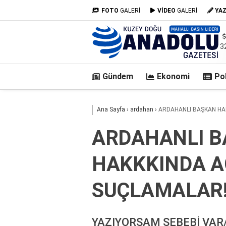
FOTO
GALERİ
VİDEO
GALERİ
YA
3
Gündem
Ekonomi
Pol
casino
Ana Sayfa
›
ardahan
›
ARDAHANLI BAŞKAN HA
siteleri
deneme
ARDAHANLI 
bonusu
veren
HAKKKINDA A
siteler
deneme
bonusu
SUÇLAMALAR
veren
siteler
2025
YAZIYORSAM SEBEBİ VAR/f
deneme