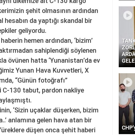
aynı ülkemize ait C-130 kargo
erimizin şehit olmasının ardından
l hesabın da yaptığı skandal bir
kiler geliyordu.
haberin hemen ardından, ‘bizim’
TANK
ZORL
aktırmadan sahiplendiği söylenen
ARDA
kla övünen hatta ‘Yunanistan’da ev
GELE
ktiğimiz Yunan Hava Kuvvetleri, X
mda, “Günün fotoğrafı”
ki C-130 tabut, pardon nakliye
paylaşmıştı.
nin, ‘Sizin uçaklar düşerken, bizim
.’ anlamına gelen hava atan bir
CHP’y
üreklere düşen onca şehit haberi