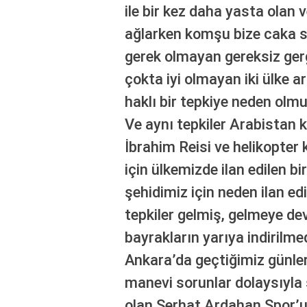
ile bir kez daha yasta olan 
ağlarken komşu bize caka sa
gerek olmayan gereksiz gerg
çokta iyi olmayan iki ülke 
haklı bir tepkiye neden olm
Ve aynı tepkiler Arabistan 
İbrahim Reisi ve helikopter
için ülkemizde ilan edilen bi
şehidimiz için neden ilan ed
tepkiler gelmiş, gelmeye dev
bayrakların yarıya indirilme
Ankara’da geçtiğimiz günle
manevi sorunlar dolaysıyl
olan Serhat Ardahan Spor’un