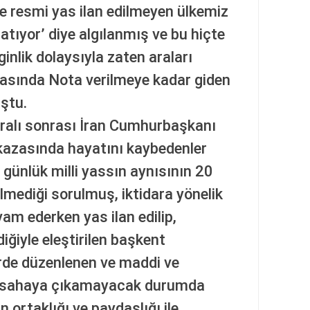
ve resmi yas ilan edilmeyen ülkemiz
tıyor’ diye algılanmış ve bu hiçte
inlik dolaysıyla zaten araları
arasında Nota verilmeye kadar giden
uştu.
kralı sonrası İran Cumhurbaşkanı
 kazasında hayatını kaybedenler
r günlük milli yassın aynısının 20
ilmediği sorulmuş, iktidara yönelik
am ederken yas ilan edilip,
diğiyle eleştirilen başkent
rde düzenlenen ve maddi ve
a sahaya çıkamayacak durumda
 ortaklığı ve paydaşlığı ile