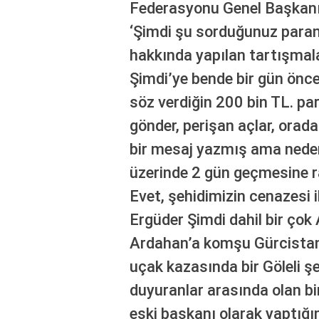
Federasyonu Genel Başkanı’ 
‘Şimdi şu sorduğunuz paranı
hakkında yapılan tartışmalar
Şimdi’ye bende bir gün önc
söz verdiğin 200 bin TL. p
gönder, perişan açlar, orada
bir mesaj yazmış ama nede
üzerinde 2 gün geçmesine 
Evet, şehidimizin cenazesi i
Ergüder Şimdi dahil bir çok
Ardahan’a komşu Gürcistan
uçak kazasında bir Göleli şe
duyuranlar arasında olan b
eski başkanı olarak yaptığ