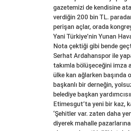
gazetemizi de kendisine ata
verdiğin 200 bin TL. parad
perişan açlar, orada kongre
Yani Türkiye’nin Yunan Hava
Nota çektiği gibi bende geçt
Serhat Ardahanspor ile yapan
takımla bölüşeceğini imza a
ülke kan ağlarken başında 
başkanlı bir derneğin, yols
belediye başkan yardımcısı
Etimesgut’ta yeni bir kaz, k
‘Şehitler var. zaten daha yen
diyerek mahalle pazarlarına 