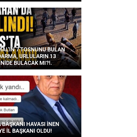
AL’IN 7 TOSNUNU BULAN
ARMA, URLULARIN 13
İNİDE BULACAK MI?!.
 BAŞKANI HAVASI İNEN
YE İL BAŞKANI OLDU!