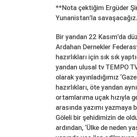
bonusu
**Nota çektiğim Ergüder Şim
veren
siteler
Yunanistan’la savaşacağız.
deneme
bonusu
Bir yandan 22 Kasım’da düz
veren
siteler
Ardahan Dernekler Federa
2025
deneme
hazırlıkları için sık sık ya
bonusu
yandan ulusal tv TEMPO TV’
veren
siteler
olarak yayınladığımız ‘Gaze
editorbet
hazırlıkları, öte yandan ayn
giriş
ortamlarıma uçak hızıyla 
arasında yazımı yazmaya ba
Göleli bir şehidimizin de ol
ardından, ‘Ülke de neden yas