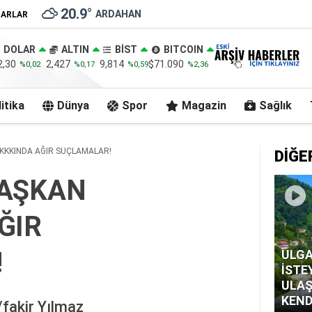
20.9
°
ARDAHAN
ZARLAR
DOLAR
ALTIN
BİST
BITCOIN
2,30
2,427
9,814
$71.090
%0,02
%0,17
%0,59
%2,36
itika
Dünya
Spor
Magazin
Sağlık
KKKINDA AĞIR SUÇLAMALAR!
DİĞE
BAŞKAN
ĞIR
!
ULGA
İSTE
ULAŞ
KEND
akir Yılmaz