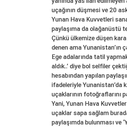
yanında yas ilan edilmeyen 
uçağının düşmesi ve 20 ask
Yunan Hava Kuvvetleri sana
paylaşıma da olağanüstü tep
Çünkü ülkemize düşen kara 
denen ama Yunanistan’ın ç
Ege adalarında tatil yapma
aldık..’ diye bol selfiler çe
hesabından yapılan paylaşı
ifadeleriyle Yunanistan’da 
uçaklarının fotoğraflarını 
Yani, Yunan Hava Kuvvetleri
uçaklar sapa sağlam burada.
paylaşımda bulunması ve ‘Y