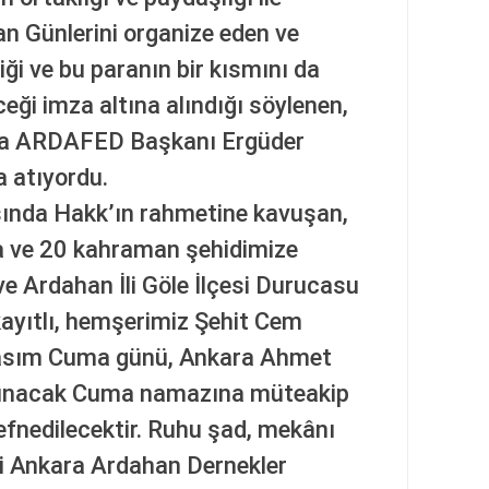
an Günlerini organize eden ve
tiği ve bu paranın bir kısmını da
ği imza altına alındığı söylenen,
ara ARDAFED Başkanı Ergüder
a atıyordu.
sında Hakk’ın rahmetine kavuşan,
 ve 20 kahraman şehidimize
ve Ardahan İli Göle İlçesi Durucasu
ayıtlı, hemşerimiz Şehit Cem
Kasım Cuma günü, Ankara Ahmet
ılınacak Cuma namazına müteakip
defnedilecektir. Ruhu şad, mekânı
i Ankara Ardahan Dernekler