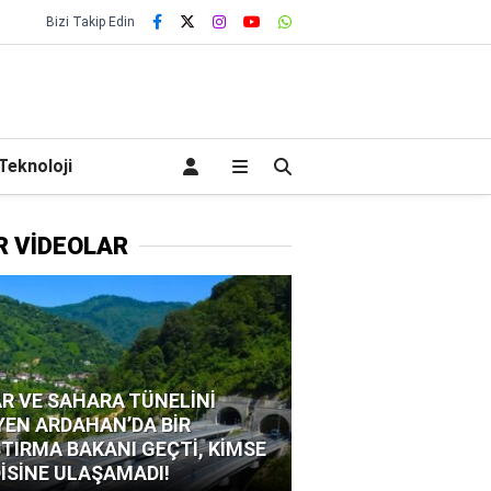
Bizi Takip Edin
Teknoloji
R VİDEOLAR
R VE SAHARA TÜNELİNİ
YEN ARDAHAN’DA BİR
TIRMA BAKANI GEÇTİ, KİMSE
İSİNE ULAŞAMADI!