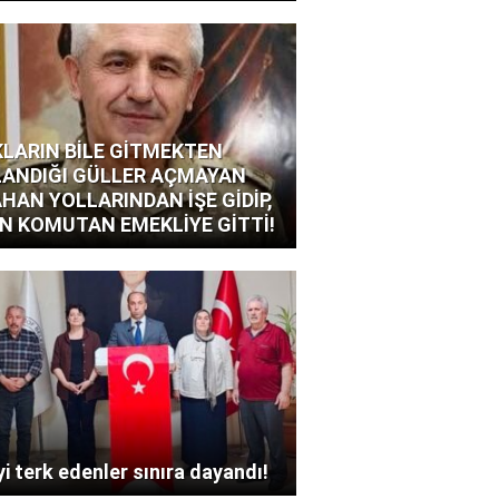
LARIN BİLE GİTMEKTEN
ANDIĞI GÜLLER AÇMAYAN
HAN YOLLARINDAN İŞE GİDİP,
N KOMUTAN EMEKLİYE GİTTİ!
i terk edenler sınıra dayandı!