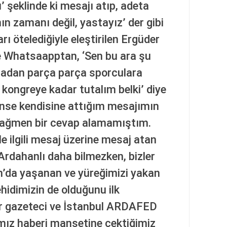
şeklinde ki mesajı atıp, adeta
n zamanı değil, yastayız’ der gibi
ı ötelediğiyle eleştirilen Ergüder
e Whatsaapptan, ‘Sen bu ara şu
aradan parça parça sporculara
 kongreye kadar tutalım belki’ diye
nse kendisine attığım mesajımın
rağmen bir cevap alamamıştım.
le ilgili mesaj üzerine mesaj atan
 Ardahanlı daha bilmezken, bizler
’da yaşanan ve yüreğimizi yakan
hidimizin de olduğunu ilk
ir gazeteci ve İstanbul ARDAFED
ımız haberi manşetine çektiğimiz