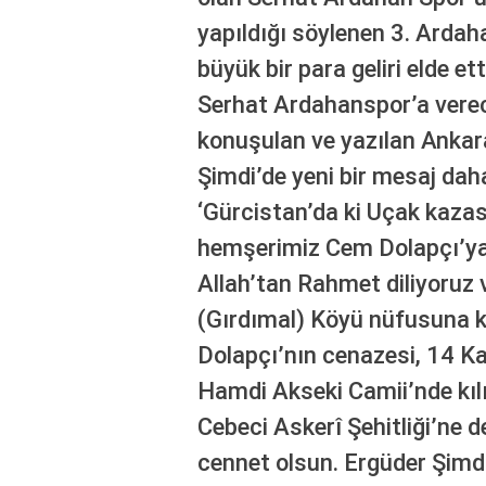
yapıldığı söylenen 3. Ardah
büyük bir para geliri elde et
Serhat Ardahanspor’a verece
konuşulan ve yazılan Ank
Şimdi’de yeni bir mesaj dah
‘Gürcistan’da ki Uçak kaza
hemşerimiz Cem Dolapçı’ya
Allah’tan Rahmet diliyoruz 
(Gırdımal) Köyü nüfusuna k
Dolapçı’nın cenazesi, 14 
Hamdi Akseki Camii’nde k
Cebeci Askerî Şehitliği’ne 
cennet olsun. Ergüder Şimd