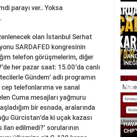
di parayı ver.. Yoksa
.
enlenecek olan İstanbul Serhat
syonu SARDAFED kongresinin
ZURM
JAND
ptığım telefon görüşmelerim, diğer
İNEĞ
de her pazar saat: 15.00’da canlı
tecilerle Gündem’ adlı programın
ı cep telefonlarıma ve sanal
gelen Cuma mesajları yağmuru
şladığım bir esnada, aralarında
duğu Gürcistan’da ki uçak kazası
HAVA
 ilan edilmedi?’ sorularının
CHP’