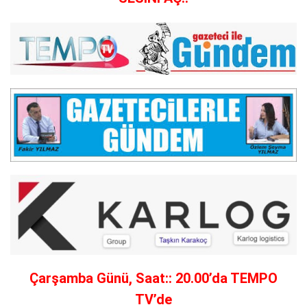
Çarşamba Günü, Saat:: 20.00’da TEMPO
TV’de