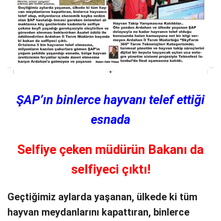
ŞAP’ın binlerce hayvanı telef ettiği
esnada
Selfiye çeken müdürün Bakanı da
selfiyeci çıktı!
Geçtiğimiz aylarda yaşanan, ülkede ki tüm
hayvan meydanlarını kapattıran, binlerce