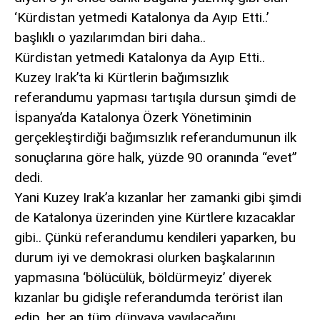
‘Kürdistan yetmedi Katalonya da Ayıp Etti..’
başlıklı o yazılarımdan biri daha..
Kürdistan yetmedi Katalonya da Ayıp Etti..
Kuzey Irak’ta ki Kürtlerin bağımsızlık
referandumu yapması tartışıla dursun şimdi de
İspanya’da Katalonya Özerk Yönetiminin
gerçekleştirdiği bağımsızlık referandumunun ilk
sonuçlarına göre halk, yüzde 90 oranında “evet”
dedi.
Yani Kuzey Irak’a kızanlar her zamanki gibi şimdi
de Katalonya üzerinden yine Kürtlere kızacaklar
gibi.. Çünkü referandumu kendileri yaparken, bu
durum iyi ve demokrasi olurken başkalarının
yapmasına ‘bölücülük, böldürmeyiz’ diyerek
kızanlar bu gidişle referandumda terörist ilan
edip, her an tüm dünyaya yayılacağını