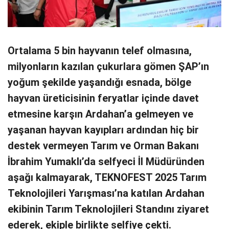
Ortalama 5 bin hayvanın telef olmasına,
milyonların kazılan çukurlara gömen ŞAP’ın
yoğum şekilde yaşandığı esnada, bölge
hayvan üreticisinin feryatlar içinde davet
etmesine karşın Ardahan’a gelmeyen ve
yaşanan hayvan kayıpları ardından hiç bir
destek vermeyen Tarım ve Orman Bakanı
İbrahim Yumaklı’da selfyeci İl Müdüründen
aşağı kalmayarak, TEKNOFEST 2025 Tarım
Teknolojileri Yarışması’na katılan Ardahan
ekibinin Tarım Teknolojileri Standını ziyaret
ederek, ekiple birlikte selfiye çekti.