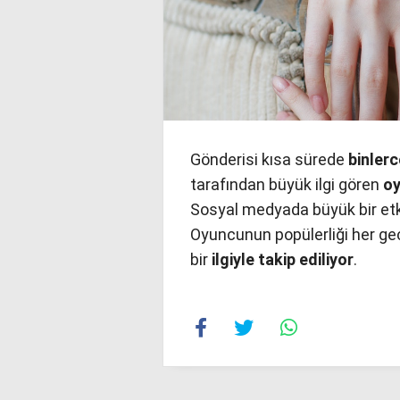
Gönderisi kısa sürede
binler
tarafından büyük ilgi gören
o
Sosyal medyada büyük bir etk
Oyuncunun popülerliği her geç
bir
ilgiyle takip ediliyor
.