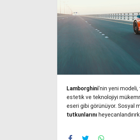
Lamborghini
‘nin yeni modeli,
estetik ve teknolojiyi mükemme
eseri gibi görünüyor. Sosyal 
tutkunlarını
heyecanlandırırk