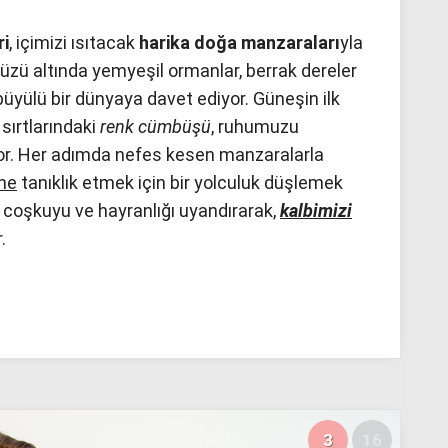
ri
, içimizi ısıtacak
harika doğa manzaraları
yla
üzü altında yemyeşil ormanlar, berrak dereler
üyülü bir dünyaya davet ediyor. Güneşin ilk
 sırtlarındaki
renk cümbüşü
, ruhumuzu
yor. Her adımda nefes kesen manzaralarla
ne
tanıklık etmek için bir yolculuk düşlemek
i coşkuyu ve hayranlığı uyandırarak,
kalbimizi
.
3
16