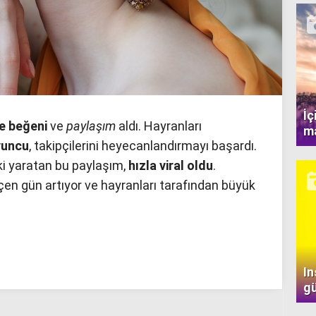
İç
ce beğeni
ve
paylaşım
aldı. Hayranları
m
yuncu
, takipçilerini heyecanlandırmayı başardı.
i yaratan bu paylaşım,
hızla viral oldu
.
en gün artıyor ve hayranları tarafından büyük
I
g