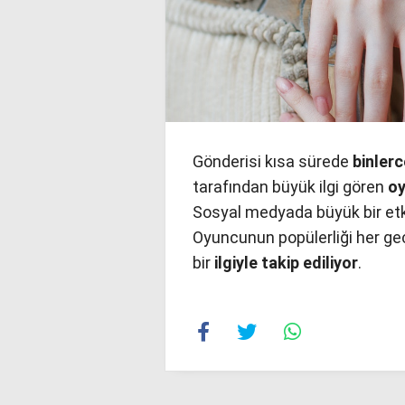
Gönderisi kısa sürede
binler
tarafından büyük ilgi gören
o
Sosyal medyada büyük bir etk
Oyuncunun popülerliği her geç
bir
ilgiyle takip ediliyor
.