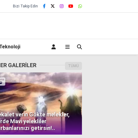
Bizi Takip Edin
Teknoloji
ĞER GALERİLER
TÜMÜ
kalet verin Gökte melekler,
rde Mavi yelekliler
rbanlarınızı getirsin!..