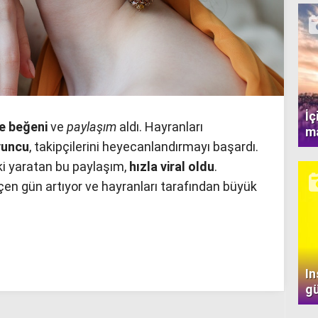
İç
ce beğeni
ve
paylaşım
aldı. Hayranları
m
yuncu
, takipçilerini heyecanlandırmayı başardı.
i yaratan bu paylaşım,
hızla viral oldu
.
en gün artıyor ve hayranları tarafından büyük
I
g