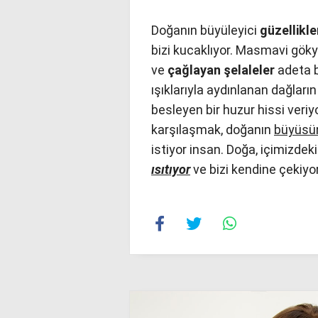
Doğanın büyüleyici
güzellikle
bizi kucaklıyor. Masmavi göky
ve
çağlayan şelaleler
adeta b
ışıklarıyla aydınlanan dağların
besleyen bir huzur hissi veri
karşılaşmak, doğanın
büyüsü
istiyor insan. Doğa, içimizdek
ısıtıyor
ve bizi kendine çekiyor