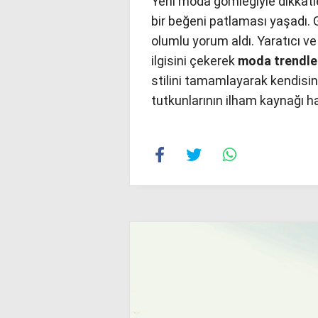
Yeni moda gömleğiyle dikkatle
bir beğeni patlaması yaşadı. 
olumlu yorum aldı. Yaratıcı ve
ilgisini çekerek
moda trendle
stilini tamamlayarak kendisin
tutkunlarının ilham kaynağı ha