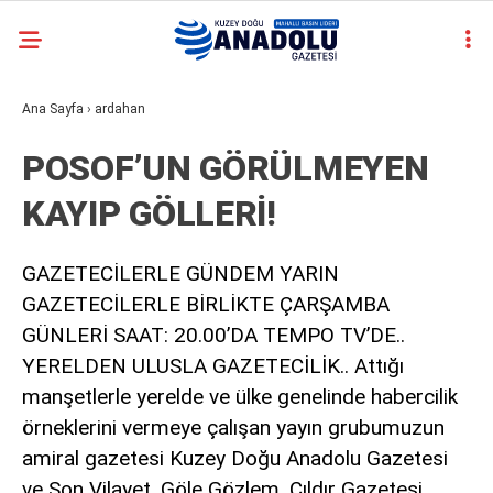
N
casino
Ana Sayfa
›
ardahan
R
siteleri
deneme
POSOF’UN GÖRÜLMEYEN
bonusu
veren
KAYIP GÖLLERİ!
siteler
deneme
bonusu
GAZETECİLERLE GÜNDEM YARIN
veren
GAZETECİLERLE BİRLİKTE ÇARŞAMBA
siteler
2025
GÜNLERİ SAAT: 20.00’DA TEMPO TV’DE..
deneme
YERELDEN ULUSLA GAZETECİLİK.. Attığı
bonusu
manşetlerle yerelde ve ülke genelinde habercilik
veren
siteler
örneklerini vermeye çalışan yayın grubumuzun
deneme
amiral gazetesi Kuzey Doğu Anadolu Gazetesi
bonusu
ve Son Vilayet, Göle Gözlem, Çıldır Gazetesi,
veren