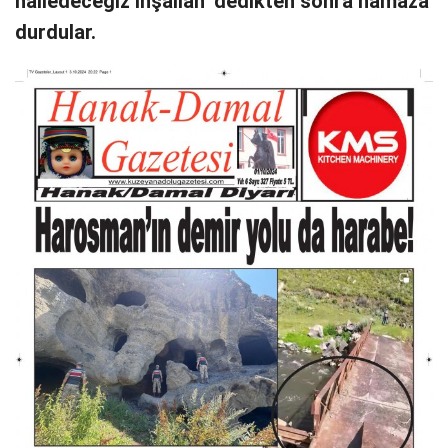
halledeceğiz inşallah’ dedikten sonra namaza
durdular.