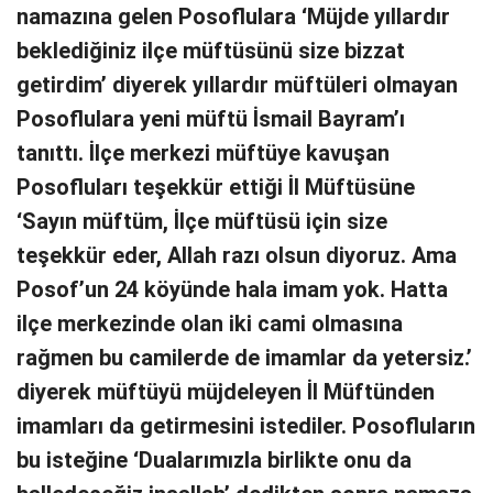
namazına gelen Posoflulara ‘Müjde yıllardır
beklediğiniz ilçe müftüsünü size bizzat
getirdim’ diyerek yıllardır müftüleri olmayan
Posoflulara yeni müftü İsmail Bayram’ı
tanıttı. İlçe merkezi müftüye kavuşan
Posofluları teşekkür ettiği İl Müftüsüne
‘Sayın müftüm, İlçe müftüsü için size
teşekkür eder, Allah razı olsun diyoruz. Ama
Posof’un 24 köyünde hala imam yok. Hatta
ilçe merkezinde olan iki cami olmasına
rağmen bu camilerde de imamlar da yetersiz.’
diyerek müftüyü müjdeleyen İl Müftünden
imamları da getirmesini istediler. Posofluların
bu isteğine ‘Dualarımızla birlikte onu da