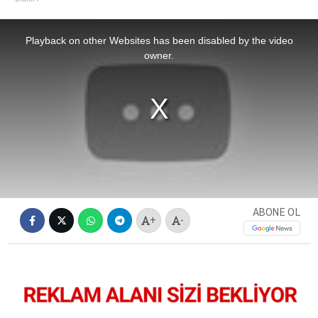
This
is
a
Playback on other Websites has been disabled by the video
modal
window.
owner.
ABONE OL
+
-