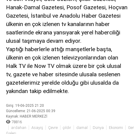
siteler
Hanak-Damal Gazetesi, Posof Gazetesi, Hoçvan
2025
Gazetesi, İstanbul ve Anadolu Haber Gazetesi
deneme
ülkenin en çok izlenen tv kanalarının haber
bonusu
veren
saatlerinde ekrana yansıyarak yerel haberciliği
siteler
ulusal taşımaya devam ediyor.
editorbet
Yaptığı haberlerle attığı manşetlerle başta,
giriş
ülkenin en çok izlenen televizyonlarından olan
Halk TV ile Now TV olmak üzere bir çok ulusal
tv, gazete ve haber sitesinde ulusala seslenen
gazetelerimiz yerelde olduğu gibi ulusalda da
yakından takip edilmekte.
Giriş: 19-06-2025 21:20
Güncelleme: 21-06-2025 00:39
Kaynak: HABER MERKEZİ
78816
ardahan
Asayiş
Çevre
çıldır
damal
Dünya
Ekonomi
Gen
Galeri