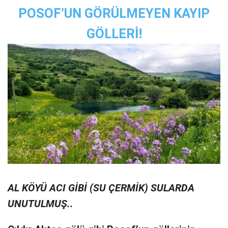
POSOF’UN GÖRÜLMEYEN KAYIP
GÖLLERİ!
AL KÖYÜ ACI GİBİ (SU ÇERMİK) SULARDA
UNUTULMUŞ..