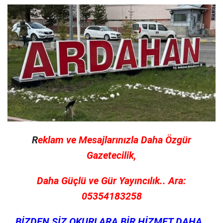
R
eklam ve Mesajlarınızla Daha Özgür
Gazetecilik,
Daha Güçlü ve Gür Yayıncılık.. Ara:
05354183258
BİZDEN SİZ OKURLARA BİR HİZMET DAHA..