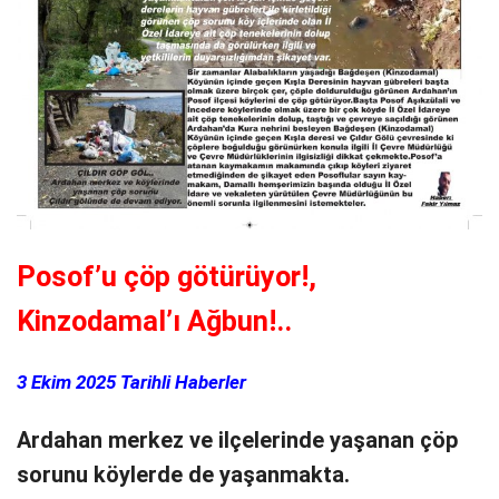
Posof’u çöp götürüyor!,
Kinzodamal’ı Ağbun!..
3 Ekim 2025 Tarihli Haberler
Ardahan merkez ve ilçelerinde yaşanan çöp
sorunu köylerde de yaşanmakta.