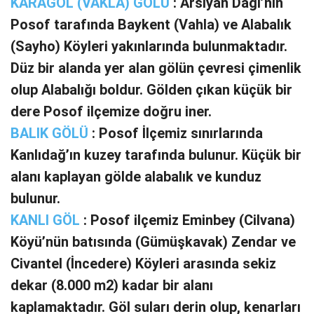
KARAGÖL (VAKLA) GÖLÜ
: Arsıyan Dağı’nın
Posof tarafında Baykent (Vahla) ve Alabalık
(Sayho) Köyleri yakınlarında bulunmaktadır.
Düz bir alanda yer alan gölün çevresi çimenlik
olup Alabalığı boldur. Gölden çıkan küçük bir
dere Posof ilçemize doğru iner.
BALIK GÖLÜ
: Posof İlçemiz sınırlarında
Kanlıdağ’ın kuzey tarafında bulunur. Küçük bir
alanı kaplayan gölde alabalık ve kunduz
bulunur.
KANLI GÖL
: Posof ilçemiz Eminbey (Cilvana)
Köyü’nün batısında (Gümüşkavak) Zendar ve
Civantel (İncedere) Köyleri arasında sekiz
dekar (8.000 m2) kadar bir alanı
kaplamaktadır. Göl suları derin olup, kenarları