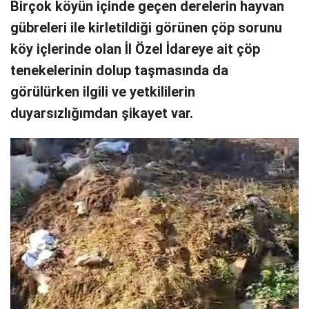
Birçok köyün içinde geçen derelerin hayvan
gübreleri ile kirletildiği görünen çöp sorunu
köy içlerinde olan İl Özel İdareye ait çöp
tenekelerinin dolup taşmasında da
görülürken ilgili ve yetkililerin
duyarsızlığımdan şikayet var.