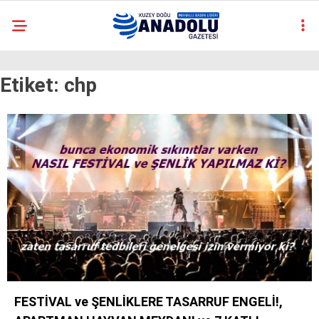
casino
Etiket:
chp
siteleri
deneme
bonusu
veren
siteler
deneme
bonusu
veren
siteler
2025
deneme
bonusu
veren
siteler
deneme
FESTİVAL ve ŞENLİKLERE TASARRUF ENGELİ!,
bonusu
veren