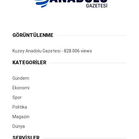
GÖRÜNTÜLENME
Kuzey Anadolu Gazetesi
- 828.006 views
KATEGORİLER
Gündem
Ekonomi
Spor
Politika
Magazin
Dünya
SERVİSLER