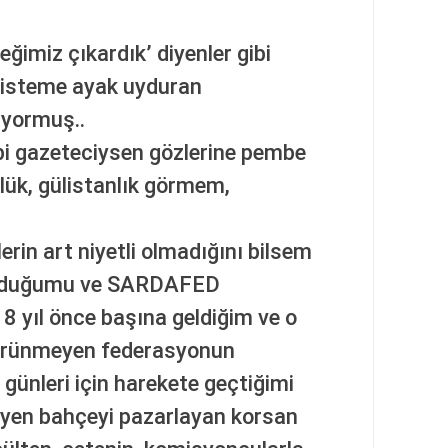
eğimiz çıkardık’ diyenler gibi
sisteme ayak uyduran
yormuş..
ibi gazeteciysen gözlerine pembe
üllük, gülistanlık görmem,
erin art niyetli olmadığını bilsem
 olduğumu ve SARDAFED
 8 yıl önce başına geldiğim ve o
görünmeyen federasyonun
günleri için harekete geçtiğimi
leyen bahçeyi pazarlayan korsan