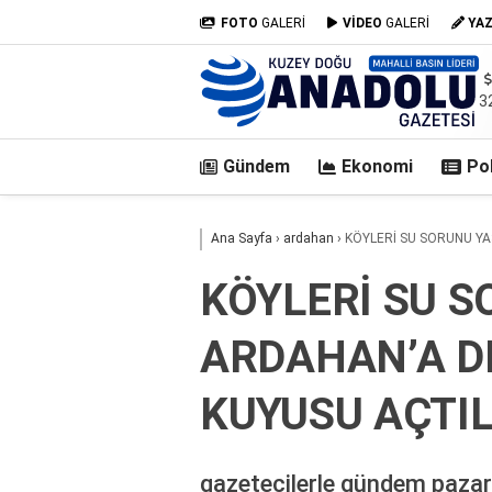
FOTO
GALERİ
VİDEO
GALERİ
YA
3
Gündem
Ekonomi
Pol
casino
Ana Sayfa
›
ardahan
›
KÖYLERİ SU SORUNU YA
siteleri
deneme
KÖYLERİ SU 
bonusu
veren
ARDAHAN’A DE
siteler
deneme
bonusu
KUYUSU AÇTIL
veren
siteler
2025
gazetecilerle gündem paza
deneme