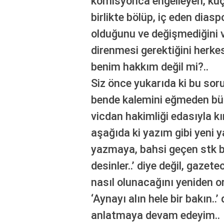
komisyonca engelleyen, küç
birlikte bölüp, iç eden diasp
olduğunu ve değişmediğini ve
direnmesi gerektiğini herk
benim hakkım değil mi?..
Siz önce yukarıda ki bu sor
bende kalemini eğmeden bü
vicdan hakimliği edasıyla k
aşağıda ki yazım gibi yeni 
yazmaya, bahsi geçen stk b
desinler..’ diye değil, gazete
nasıl olunacağını yeniden 
‘Aynayı alın hele bir bakın..
anlatmaya devam edeyim..