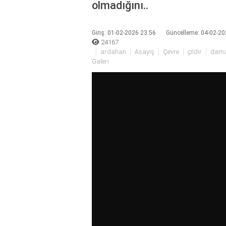
olmadığını..
Giriş: 01-02-2026 23:56
Güncelleme: 04-02-20
24167
ardahan
Asayiş
Çevre
çıldır
dama
Galeri