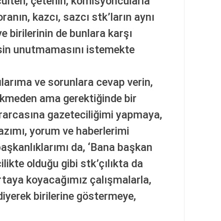
ülten, çetenin, komisyoncularla
oranın, kazcı, sazcı stk’ların aynı
 birilerinin de bunlara karşı
esin unutmamasını istemekte
ularıma ve sorunlara cevap verin,
kmeden ama gerektiğinde bir
ırarcasına gazeteciliğimi yapmaya,
yazımı, yorum ve haberlerimi
aşkanlıklarımı da, ‘Bana başkan
cilikte olduğu gibi stk’çılıkta da
ortaya koyacağımız çalışmalarla,
’ diyerek birilerine göstermeye,