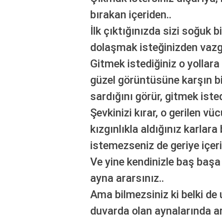
bırakan içeriden..
İlk çıktığınızda sizi soğuk b
dolaşmak isteğinizden vazgeç
Gitmek istediğiniz o yollara 
güzel görüntüsüne karşın bir
sardığını görür, gitmek isted
Şevkinizi kırar, o gerilen v
kızgınlıkla aldığınız karlara
istemezseniz de geriye içeri 
Ve yine kendinizle baş başa k
ayna ararsınız..
Ama bilmezsiniz ki belki d
duvarda olan aynalarında art