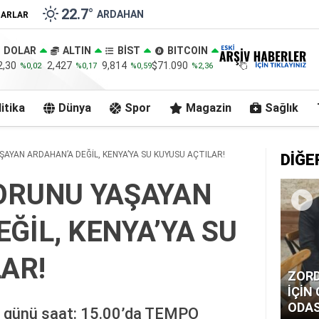
22.7
°
ARDAHAN
ZARLAR
DOLAR
ALTIN
BİST
BITCOIN
2,30
2,427
9,814
$71.090
%0,02
%0,17
%0,59
%2,36
itika
Dünya
Spor
Magazin
Sağlık
ŞAYAN ARDAHAN’A DEĞİL, KENYA’YA SU KUYUSU AÇTILAR!
DİĞE
SORUNU YAŞAYAN
ĞİL, KENYA’YA SU
AR!
ZORD
İÇİN
ODAS
r günü saat: 15.00’da TEMPO