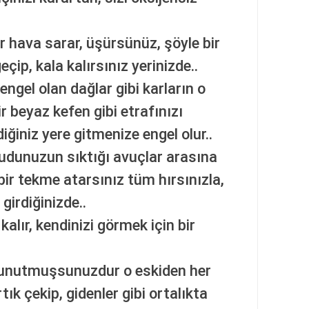
ir hava sarar, üşürsünüz, şöyle bir
ip, kala kalırsınız yerinizde..
engel olan dağlar gibi karların o
 beyaz kefen gibi etrafınızı
iğiniz yere gitmenize engel olur..
ücudunuzun sıktığı avuçlar arasına
 bir tekme atarsınız tüm hırsınızla,
girdiğinizde..
alır, kendinizi görmek için bir
e unutmuşsunuzdur o eskiden her
ık çekip, gidenler gibi ortalıkta