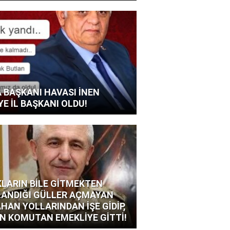
 BAŞKANI HAVASI İNEN
YE İL BAŞKANI OLDU!
LARIN BİLE GİTMEKTEN
ANDIĞI GÜLLER AÇMAYAN
HAN YOLLARINDAN İŞE GİDİP,
N KOMUTAN EMEKLİYE GİTTİ!