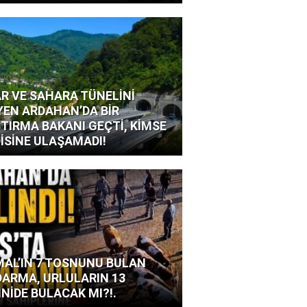
R VE SAHARA TÜNELİNİ
YEN ARDAHAN’DA BİR
TIRMA BAKANI GEÇTİ, KİMSE
İSİNE ULAŞAMADI!
AL’IN 7 TOSNUNU BULAN
ARMA, URLULARIN 13
İNİDE BULACAK MI?!.