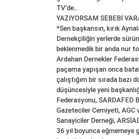
bonusu
TV’de..
veren
siteler
YAZIYORSAM SEBEBİ VAR/F
deneme
*Sen başkansın, kırık Aynal
bonusu
veren
Dernekçiliğin yerlerde sürün
siteler
beklenmedik bir anda nur 
2025
deneme
Ardahan Dernekler Federas
bonusu
paçama yapışan onca batak
veren
siteler
çalıştığım bir sırada bazı d
editorbet
giriş
düşüncesiyle yeni başkanlı
Federasyonu, SARDAFED Ba
Gazeteciler Cemiyeti, AGC v
Sanayiciler Derneği, ARSİ
36 yıl boyunca eğmemeye ga