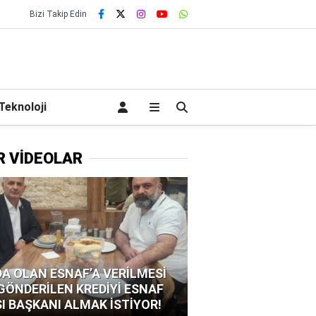
Bizi Takip Edin
Teknoloji
R VİDEOLAR
A OLAN ESNAF’A VERİLMESİ
 GÖNDERİLEN KREDİYİ ESNAF
I BAŞKANI ALMAK İSTİYOR!