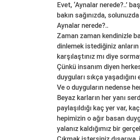
Evet, ‘Aynalar nerede?..’ baş
bakın sağınızda, solunuzda 
Aynalar nerede?..
Zaman zaman kendinizle ba
dinlemek istediğiniz anların
karşılaştınız mı diye sorm
Çünkü insanım diyen herke
duyguları sıkça yaşadığını e
Ve o duyguların nedense her 
Beyaz karların her yanı serd
paylaşıldığı kaç yer var, ka
hepimizin o ağır basan duy
yalanız kaldığımız bir gerçek
Çıkmak istersiniz dışarıya, i