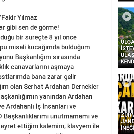
akir Yılmaz
ar gibi sen de görme!
düğü bir süreçte 8 yıl önce
ULGA
topu misali kucağımda bulduğum
İSTE
ULAŞ
yonu Başkanlığım sırasında
KEND
lık canavarlarını aşmaya
ostlarımda bana zarar gelir
ğım olan Serhat Ardahan Dernekler
şkanlığımın yanından Ardahan
e Ardahanlı İş İnsanları ve
ZURM
AD Başkanlıklarımı unutmamamı ve
JAND
yret ettiğim kalemim, klavyem ile
İNEĞ