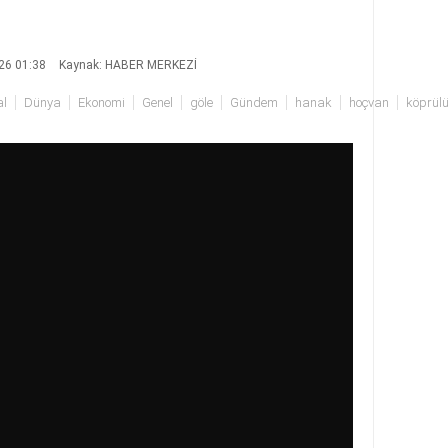
26 01:38
Kaynak: HABER MERKEZİ
l
Dünya
Ekonomi
Genel
göle
Gündem
hanak
hoçvan
köprül