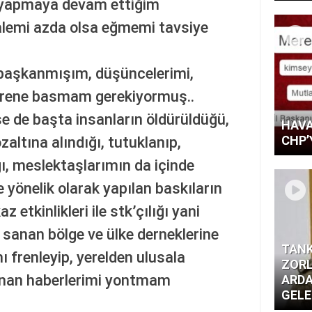
, yapmaya devam ettiğim
kalemi azda olsa eğmemi tavsiye
 başkanmışım, düşüncelerimi,
z frene basmam gerekiyormuş..
e de başta insanların öldürüldüğü,
HAVA
CHP’
özaltına alındığı, tutuklanıp,
ı, meslektaşlarımın da içinde
e yönelik olarak yapılan baskıların
z etkinlikleri ile stk’çılığı yani
si sanan bölge ve ülke derneklerine
TANK
ı frenleyip, yerelden ulusala
ZORL
unan haberlerimi yontmam
ARDA
GELE