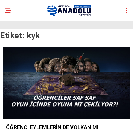
casino
Etiket:
kyk
siteleri
deneme
bonusu
veren
siteler
deneme
bonusu
veren
siteler
2025
deneme
bonusu
veren
siteler
deneme
bonusu
ÖĞRENCİ EYLEMLERİN DE VOLKAN MI
veren