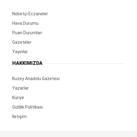
Nöbetçi Eczaneler
Hava Durumu
Puan Durumları
Gazeteler
Yayınlar
HAKKIMIZDA
Kuzey Anadolu Gazetesi
Yazarlar
Künye
Gizlilik Politikası
İletişim