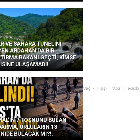
R VE SAHARA TÜNELİNİ
YEN ARDAHAN’DA BİR
TIRMA BAKANI GEÇTİ, KİMSE
İSİNE ULAŞAMADI!
bul
köprülü
Magazin
Politika
posof
Sağlık
şişli
Spor
Teknoloj
AL’IN 7 TOSNUNU BULAN
ARMA, URLULARIN 13
İNİDE BULACAK MI?!.