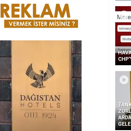
HAVA
CHP’
TANK
ZORL
ARDA
GELE