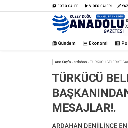
FOTO
GALERİ
VİDEO
GALERİ
YA
3
Gündem
Ekonomi
Pol
casino
Ana Sayfa
›
ardahan
›
TÜRKÜCÜ BELEDİYE BA
siteleri
deneme
TÜRKÜCÜ BEL
bonusu
veren
BAŞKANINDAN
siteler
deneme
bonusu
MESAJLAR!.
veren
siteler
2025
ARDAHAN DENİİLİNCE EN
deneme