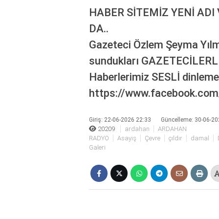
bonusu
HABER SİTEMİZ YENİ ADI 
veren
siteler
DA..
deneme
Gazeteci Özlem Şeyma Yılma
bonusu
veren
sundukları GAZETECİLER
siteler
Haberlerimiz SESLİ dinle
2025
deneme
https://www.facebook.com
bonusu
veren
siteler
Giriş: 22-06-2026 22:33
Güncelleme: 30-06-20
20209
ardahan
ARDAHAN
editorbet
RADYO
Asayiş
Çevre
çıldır
damal
giriş
Galeri