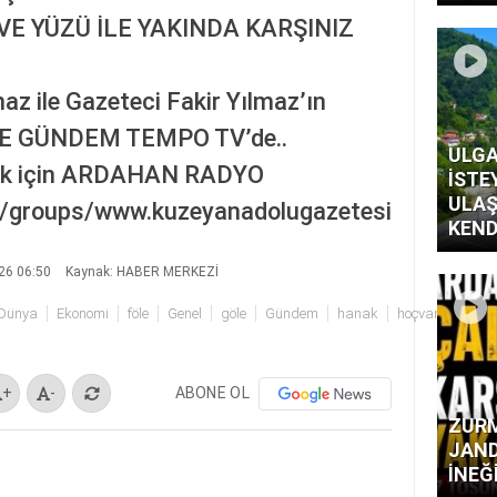
VE YÜZÜ İLE YAKINDA KARŞINIZ
z ile Gazeteci Fakir Yılmaz’ın
LE GÜNDEM TEMPO TV’de..
ULGA
mek için ARDAHAN RADYO
İSTE
ULAŞ
/groups/www.kuzeyanadolugazetesi
KEND
26 06:50
Kaynak: HABER MERKEZİ
Dünya
Ekonomi
föle
Genel
göle
Gündem
hanak
hoçvan
İstan
ABONE OL
+
-
ZURM
JAND
İNEĞ