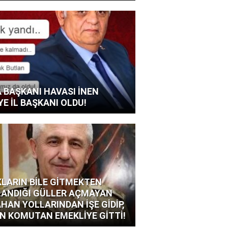
 BAŞKANI HAVASI İNEN
YE İL BAŞKANI OLDU!
LARIN BİLE GİTMEKTEN
ANDIĞI GÜLLER AÇMAYAN
HAN YOLLARINDAN İŞE GİDİP,
N KOMUTAN EMEKLİYE GİTTİ!