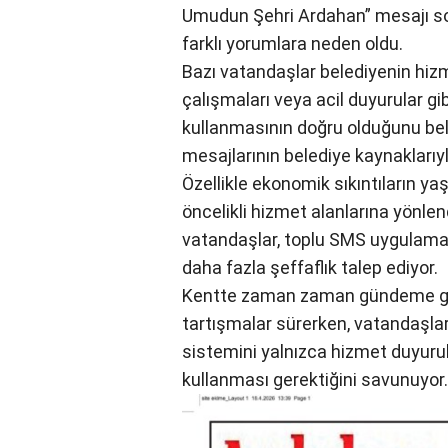
Umudun Şehri Ardahan” mesajı so
farklı yorumlara neden oldu.
Bazı vatandaşlar belediyenin hizmet
çalışmaları veya acil duyurular gi
kullanmasının doğru olduğunu beli
mesajlarının belediye kaynaklarıyl
Özellikle ekonomik sıkıntıların y
öncelikli hizmet alanlarına yönle
vatandaşlar, toplu SMS uygulama
daha fazla şeffaflık talep ediyor.
Kentte zaman zaman gündeme gele
tartışmalar sürerken, vatandaşla
sistemini yalnızca hizmet duyurular
kullanması gerektiğini savunuyor.