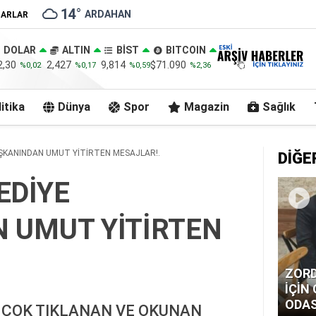
14
°
ARDAHAN
ZARLAR
DOLAR
ALTIN
BİST
BITCOIN
2,30
2,427
9,814
$71.090
%0,02
%0,17
%0,59
%2,36
itika
Dünya
Spor
Magazin
Sağlık
ŞKANINDAN UMUT YİTİRTEN MESAJLAR!.
DİĞE
EDİYE
 UMUT YİTİRTEN
ZORD
İÇİN
ODAS
 ÇOK TIKLANAN VE OKUNAN