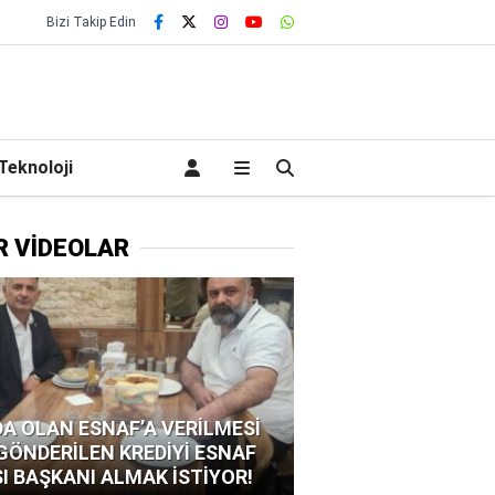
Bizi Takip Edin
Teknoloji
R VİDEOLAR
A OLAN ESNAF’A VERİLMESİ
 GÖNDERİLEN KREDİYİ ESNAF
I BAŞKANI ALMAK İSTİYOR!