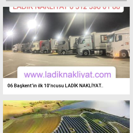
siteler
2025
deneme
bonusu
veren
siteler
editorbet
giriş
06 Başkent’in ilk 10’ncusu LADİK NAKLİYAT..