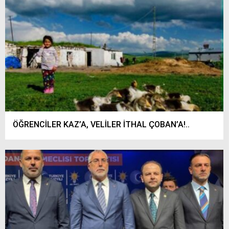
ÖĞRENCİLER KAZ’A, VELİLER İTHAL ÇOBAN’A!..