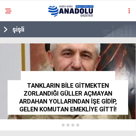
casino
şişli
siteleri
deneme
bonusu
veren
siteler
deneme
bonusu
HABLERİMİZ İÇİN TIKLA.. PAYLAŞ., PAYLAŞTIR..
veren
TANKLARIN BİLE GİTMEKTEN
siteler
2025
ZORLANDIĞI GÜLLER AÇMAYAN
deneme
ARDAHAN YOLLARINDAN İŞE GİDİP,
bonusu
GELEN KOMUTAN EMEKLİYE GİTTİ!
veren
siteler
deneme
bonusu
veren